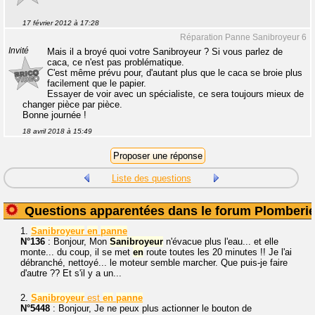
17 février 2012 à 17:28
Réparation Panne Sanibroyeur 6
Invité
Mais il a broyé quoi votre Sanibroyeur ? Si vous parlez de
caca, ce n'est pas problématique.
C'est même prévu pour, d'autant plus que le caca se broie plus
facilement que le papier.
Essayer de voir avec un spécialiste, ce sera toujours mieux de
changer pièce par pièce.
Bonne journée !
18 avril 2018 à 15:49
Liste des questions
Questions apparentées dans le forum Plomberi
1.
Sanibroyeur
en
panne
N°136
: Bonjour, Mon
Sanibroyeur
n'évacue plus l'eau... et elle
monte... du coup, il se met
en
route toutes les 20 minutes !! Je l'ai
débranché, nettoyé... le moteur semble marcher. Que puis-je faire
d'autre ?? Et s'il y a un...
2.
Sanibroyeur
est
en
panne
N°5448
: Bonjour, Je ne peux plus actionner le bouton de