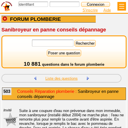
S'inscrire
Aide
FORUM PLOMBERIE
Sanibroyeur en panne conseils dépannage
10 881
questions dans le
forum plomberie
Liste des questions
503
Conseils Réparation plomberie :
Sanibroyeur en panne
conseils dépannage
Invité
Suite à une coupure d'eau non prévenue dans mon immeuble,
mon sanibroyeur (installé début 2004) ne marche plus : l'eau ne
remonte plus pour remplir la cuvette avant d'être aspirée. En
revanche, lorsque je remplis le bac avec le pommeau de
douche, l'eau est aspirée. La chasse d'eau a été tirée pendant