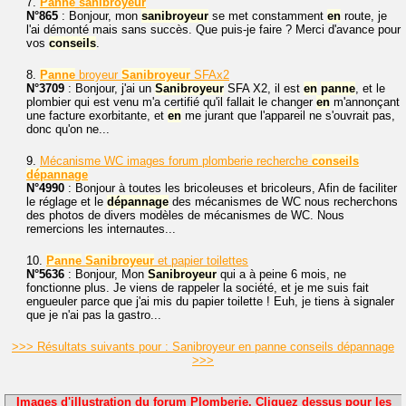
7.
Panne
sanibroyeur
N°865
: Bonjour, mon
sanibroyeur
se met constamment
en
route, je
l'ai démonté mais sans succès. Que puis-je faire ? Merci d'avance pour
vos
conseils
.
8.
Panne
broyeur
Sanibroyeur
SFAx2
N°3709
: Bonjour, j'ai un
Sanibroyeur
SFA X2, il est
en
panne
, et le
plombier qui est venu m'a certifié qu'il fallait le changer
en
m'annonçant
une facture exorbitante, et
en
me jurant que l'appareil ne s'ouvrait pas,
donc qu'on ne...
9.
Mécanisme WC images forum plomberie recherche
conseils
dépannage
N°4990
: Bonjour à toutes les bricoleuses et bricoleurs, Afin de faciliter
le réglage et le
dépannage
des mécanismes de WC nous recherchons
des photos de divers modèles de mécanismes de WC. Nous
remercions les internautes...
10.
Panne
Sanibroyeur
et papier toilettes
N°5636
: Bonjour, Mon
Sanibroyeur
qui a à peine 6 mois, ne
fonctionne plus. Je viens de rappeler la société, et je me suis fait
engueuler parce que j'ai mis du papier toilette ! Euh, je tiens à signaler
que je n'ai pas la gastro...
>>> Résultats suivants pour : Sanibroyeur en panne conseils dépannage
>>>
Images d'illustration du forum Plomberie. Cliquez dessus pour les