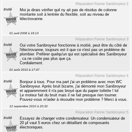
Réparation Panne Sanibroyeur 2
Invité
Moi je dirais vérifier quil ny ait pas de résidus de colonne
montante soit à lentrée du flexible, soit au niveau de
lélectrovanne.
01 avril 2008 à 18:13
Réparation Panne Sanibroyeur 3
Invité
Oui votre Sanibroyeur fonctionne à moitié, peut être du côté de
l'électrovanne, toujours est il que ce n'est pas un problème de
plombier. Préférer quelqu'un qui est spécialisé des Sanibroyeur
, ca ne coûte pas plus que ça.
Cordialement.
01 août 2010 à 17:47
Réparation Panne Sanibroyeur 4
Invité
Bonjour à tous. Pour ma part j'ai un problème avec mon WC
Sanibroyeur. Après bruit bizarre, j'ai démonté mon Sanibroyeur
et apparemment il n'a pas broyé que du papier toilette ! lol
Le moteur fait du bruit mais il ne fait presque rien tourner.
Pouvez-vous m'aider à résoudre mon problème ? Merci à vous.
12 septembre 2010 à 20:32
Réparation Panne Sanibroyeur 5
Invité
Essayez de changer votre condensateur. Un condensateur de
20 µf vaut 5 euros chez un détaillant de composants
électroniques.