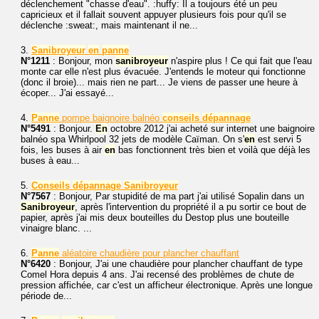
déclenchement "chasse d'eau". :huffy: Il a toujours été un peu
capricieux et il fallait souvent appuyer plusieurs fois pour qu'il se
déclenche :sweat:, mais maintenant il ne...
3.
Sanibroyeur
en
panne
N°1211
: Bonjour, mon
sanibroyeur
n'aspire plus ! Ce qui fait que l'eau
monte car elle n'est plus évacuée. J'entends le moteur qui fonctionne
(donc il broie)... mais rien ne part... Je viens de passer une heure à
écoper... J'ai essayé...
4.
Panne
pompe baignoire balnéo
conseils
dépannage
N°5491
: Bonjour.
En
octobre 2012 j'ai acheté sur internet une baignoire
balnéo spa Whirlpool 32 jets de modèle Caïman. On s'
en
est servi 5
fois, les buses à air
en
bas fonctionnent très bien et voilà que déjà les
buses à eau...
5.
Conseils
dépannage
Sanibroyeur
N°7567
: Bonjour, Par stupidité de ma part j'ai utilisé Sopalin dans un
Sanibroyeur
, après l'intervention du propriété il a pu sortir ce bout de
papier, après j'ai mis deux bouteilles du Destop plus une bouteille
vinaigre blanc. ...
6.
Panne
aléatoire chaudière pour plancher chauffant
N°6420
: Bonjour, J'ai une chaudière pour plancher chauffant de type
Comel Hora depuis 4 ans. J'ai recensé des problèmes de chute de
pression affichée, car c'est un afficheur électronique. Après une longue
période de...