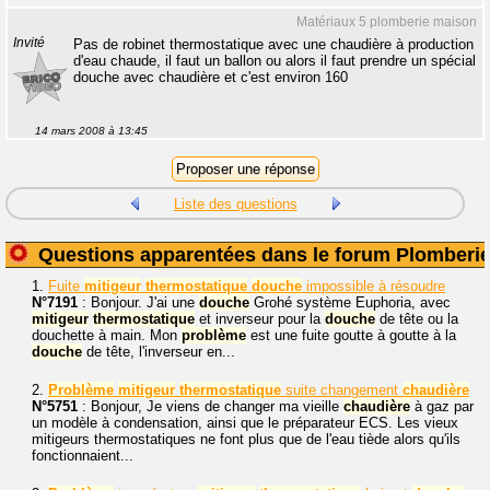
Matériaux 5 plomberie maison
Invité
Pas de robinet thermostatique avec une chaudière à production
d'eau chaude, il faut un ballon ou alors il faut prendre un spécial
douche avec chaudière et c'est environ 160
14 mars 2008 à 13:45
Liste des questions
Questions apparentées dans le forum Plomberi
1.
Fuite
mitigeur
thermostatique
douche
impossible à résoudre
N°7191
: Bonjour. J'ai une
douche
Grohé système Euphoria, avec
mitigeur
thermostatique
et inverseur pour la
douche
de tête ou la
douchette à main. Mon
problème
est une fuite goutte à goutte à la
douche
de tête, l'inverseur en...
2.
Problème
mitigeur
thermostatique
suite changement
chaudière
N°5751
: Bonjour, Je viens de changer ma vieille
chaudière
à gaz par
un modèle à condensation, ainsi que le préparateur ECS. Les vieux
mitigeurs thermostatiques ne font plus que de l'eau tiède alors qu'ils
fonctionnaient...