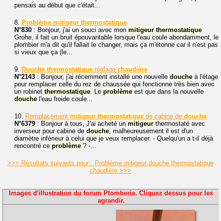
pensais au début que c'était...
8.
Problème
mitigeur
thermostatique
N°830
: Bonjour, j'ai un souci avec mon
mitigeur
thermostatique
Grohe, il fait un bruit épouvantable lorsque l'eau coule abondamment, le
plombier m'a dit qu'il fallait le changer, mais ça m'étonne car il n'est pas
si vieux que ça (le...
9.
Douche
thermostatique
réglage
chaudière
N°2143
: Bonjour, j'ai récemment installé une nouvelle
douche
à l'étage
pour remplacer celle du rez de chaussée qui fonctionne très bien avec
un robinet
thermostatique
. Le
problème
est que dans la nouvelle
douche
l'eau froide coule...
10.
Remplacement
mitigeur
thermostatique
de cabine de
douche
N°6379
: Bonjour à tous, J'ai acheté un
mitigeur
thermostaté avec
inverseur pour cabine de
douche
, malheureusement il est d'un
diamètre inférieur à celui que je veux remplacer. - Quelqu'un a t-il déjà
rencontré ce
problème
? -...
>>> Résultats suivants pour : Problème mitigeur douche thermostatique
chaudière >>>
Images d'illustration du forum Plomberie. Cliquez dessus pour les
agrandir.