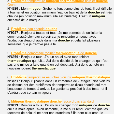
3.
Problème
température
mitigeur
thermostatique
bain et
douche
Grohe
N°4826
: Mon
mitigeur
Grohe ne fonctionne plus du tout. Il est difficile
à tourner et en position minimum l'eau du bain et de la
douche
est très
chaude (en position maximum elle est brûlante). C'est un
mitigeur
encastré de la marque...
4.
Problème
eau chaude
douche
N°9297
: Bonjour à toutes et tous. Je me permets de solliciter la
communauté plombier ce soir car je rencontre un souci avec
l'adduction d'eau chaude dans ma
douche
et cela fait plusieurs
semaines que je n'arrive pas à le...
5.
Problème
démontage robinet
thermostatique
de
douche
N°6979
: Bonjour à tous. J'ai un souci avec mon robinet
thermostatique
qui fuit... J'ai donc décidé de le changer ce qui n'est
pas une mince à faire quand on est débutant. J'ai donc acheté un
nouveau robinet
thermostatique
...
6.
Problème
température eau chez voisins
mitigeur
thermostatique
N°3451
: Bonjour. j'habite dans un immeuble de 7 étages. Nos voisins
de dessus ont des problèmes de température d'eau chaude qui met
beaucoup de temps à arriver. Le gardien a procédé à des tests, et il
s'avérait que certain mitigeurs...
7.
Mitigeur
thermostatique
douche
raccord pas standard
N°8119
: Bonjour à tous. J'ai voulu changer mon
mitigeur
de
douche
qui fuit mais après l'avoir démonté, je me suis rendu compte que les
raccords de celui-ci ne sont pas standards ! Ils sont plus gros, je