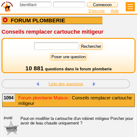
S'inscrire
Aide
FORUM PLOMBERIE
Conseils remplacer cartouche mitigeur
10 881
questions dans le
forum plomberie
Liste des questions
1094
Forum plomberie Maison :
Conseils remplacer cartouche
mitigeur
Invité
Peut-on modifier la cartouche d'un robinet mitigeur Porcher pour
avoir de leau chaude uniquement ?