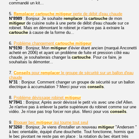
commandé un kit...
5.
Remplacer
cartouche
mitigeur
perte de débit d'eau chaude
N°8989
: Bonjour. Je souhaite
remplacer
la
cartouche
de mon
mitigeur
de cuisine suite à une perte de débit d'eau chaude sur ce
robinet. Mais en démontant le robinet je n'arrive pas à extraire la
cartouche
à cause de la forme du...
6.
Problème changement
cartouche
mitigeur
N°9190
: Bonjour, Mon
mitigeur
d’évier étant ancien (marqué Anconetti
acheté en 2006) et ayant un problème de fuite et pression côté eau
chaude, je souhaiterais changer la
cartouche
. Pour ce faire, je
souhaitais la démonter...
7.
Conseils
pour
remplacer
le groupe de sécurité sur un ballon d'eau
chaude
N°31
: Bonjour. Comment changer un groupe de sécurité sur un ballon
électrique à accumulation ? Merci pour vos
conseils
.
8.
Problème dévissage robinet
mitigeur
N°7841
: Bonjour, Après avoir dévissé le petit vis avec une clef Allen.
Je n'arrive pas à enlever la partie supérieure du robinet comme sur une
vidéo. Je n'ose pas trop forcer non plus. Merci pour vos
conseils
.
9.
Bloquer bec
mitigeur
qui tourne tout seul
N°3260
: Bonjour, Je viens d'installer un nouveau
mitigeur
"Andersen "
à bec orientable, équipé d'une douchette. Tout fonctionne, hormis que
le bec pivotant ne reste pas en place : la rotation du bec étant très