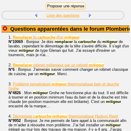
Liste des questions
Questions apparentées dans le forum Plomberi
1.
Remplacer
la
cartouche
d'un
mitigeur
N°10069
: Bonjour. Je dois
remplacer
la
cartouche
du
mitigeur
de
lavabo, cependant le démontage de la tête s'avère difficile. Il s'agit d'un
vieux
mitigeur
de type Glenan qui fuit. J'ai essayé d'insérer un
tournevis, mais je n'ai...
2.
Remplacer
robinet mélangeur par un robinet
mitigeur
N°6
: Bonjour. J'aimerais savoir comment changer un robinet classique
de cuisine, par un
mitigeur
. Merci.
3.
Problème température
mitigeur
thermostatique bain et douche
Grohe
N°4826
: Mon
mitigeur
Grohe ne fonctionne plus du tout. Il est difficile
à tourner et en position minimum l'eau du bain et de la douche est très
chaude (en position maximum elle est brûlante). C'est un
mitigeur
encastré de la marque...
4.
Démontage
cartouche
mitigeur
thermostatique Hudson Reed
N°9952
: Bonjour. Je me permets de faire appel à la communauté afin
de m’aider à résoudre mon problème. J’ai fait installer un
mitigeur
intégré au mur lors des travaux de ma maison, il y a 4 ans. J’avais