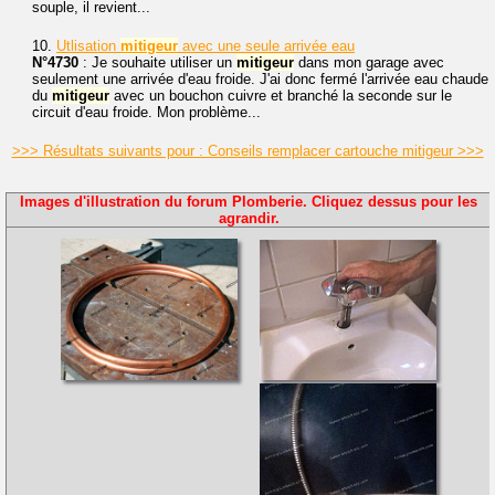
souple, il revient...
10.
Utlisation
mitigeur
avec une seule arrivée eau
N°4730
: Je souhaite utiliser un
mitigeur
dans mon garage avec
seulement une arrivée d'eau froide. J'ai donc fermé l'arrivée eau chaude
du
mitigeur
avec un bouchon cuivre et branché la seconde sur le
circuit d'eau froide. Mon problème...
>>> Résultats suivants pour : Conseils remplacer cartouche mitigeur >>>
Images d'illustration du forum Plomberie. Cliquez dessus pour les
agrandir.