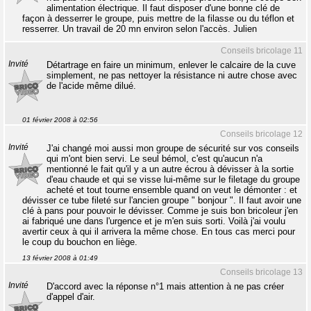
alimentation électrique. Il faut disposer d'une bonne clé de
façon à desserrer le groupe, puis mettre de la filasse ou du téflon et
resserrer. Un travail de 20 mn environ selon l'accès. Julien
Conseils bricolage 11
Invité
Détartrage en faire un minimum, enlever le calcaire de la cuve
simplement, ne pas nettoyer la résistance ni autre chose avec
de l'acide même dilué.
01 février 2008 à 02:56
Conseils bricolage 12
Invité
J'ai changé moi aussi mon groupe de sécurité sur vos conseils
qui m'ont bien servi. Le seul bémol, c'est qu'aucun n'a
mentionné le fait qu'il y a un autre écrou à dévisser à la sortie
d'eau chaude et qui se visse lui-même sur le filetage du groupe
acheté et tout tourne ensemble quand on veut le démonter : et
dévisser ce tube fileté sur l'ancien groupe " bonjour ". Il faut avoir une
clé à pans pour pouvoir le dévisser. Comme je suis bon bricoleur j'en
ai fabriqué une dans l'urgence et je m'en suis sorti. Voilà j'ai voulu
avertir ceux à qui il arrivera la même chose. En tous cas merci pour
le coup du bouchon en liège.
13 février 2008 à 01:49
Conseils bricolage 13
Invité
D'accord avec la réponse n°1 mais attention à ne pas créer
d'appel d'air.