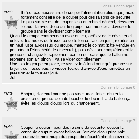
Conseils bricolage 5
Invité
Il n'est pas nécessaire de couper l'alimentation électrique, mais
fortement conseillé de la couper pour des raisons de sécurité.
Le plus simple est de couper l'eau au robinet général, desserrer
l'écrou d'arrivée d'eau sur le groupe, commencer à dévisser le
groupe sans le dévisser complètement.
Quand le groupe commence à avoir du jeu, arrêtez de le dévisser et
enlevez les restes de filasse ou de téflon de l'ancien joint, refaites en
un neuf juste au-dessus du groupe, mettez le colmat (pâte vendue en
pot, aide à l'étanchéité des raccords), puis dévisser complètement le
groupe et changez-le rapidement par le neuf sans que le ballon ne
reprenne son air, sinon il va se vider complètement.
Une fois le groupe en place, re-vissez-le à fond pour qu'il prenne sur
le joint de filasse puis re-vissez l'écrou d'arrivée d'eau, remettez en
pression et le tour est joué.
Jul
Conseils bricolage 6
Invité
Bonjour, d'accord pour ne pas vider, mais faites chuter la
pression et prenez soin de boucher le départ EC du ballon ça
évite les gloups gloups lors du changement.
Conseils bricolage 7
Invité
Couper le courant pour des raisons de sécurité, couper la
vanne de coupure avant ballon ou l'arrivée d'eau principale.
Tournez le rond rouge du groupe de sécurité afin d'enlever la