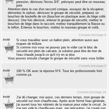
pression, dévissez l'écrou 3/4", prévoyez peut être un nouveau
joint.
Attention dans le cas d'un raccord conique, essayez de la récupérer,
démontez le siphon, dévissez le groupe de sécurité, préparez un
bouchon de bouteille de vin (bouchon en plastique avec du liège collé
dessus). Une fois dévissé, enlever le groupe de sécurité, mettez le
bouchon de liège dans le raccord, mettez tranquillement la filasse ou
le teflon. Enlevez le bouchon, mettez le nouveau groupe et voilà.
Conseils bricolage 8
Invité
Si vous travaillez avec un ballon plein, attention aussi aux
risques de brûlure.
Si comme moi vous ne pouvez pas le vider car le bloc de
sécurité est plein de calcaire, la solution peut être de tirer de
l'eau chaude jusqu'à ce qu'il n'y en ai plus.
Vous pouvez ensuite changer le groupe de sécurité sans vous brûler.
Conseils bricolage 9
Invité
100 % OK avec la réponse N°4. Tous les professionnels font
comme ça.
Conseils bricolage 10
Invité
J'ai dû changer, moi aussi, ces derniers temps, mon groupe de
sécurité sur mon chauffe-eau. Après avoir fermé l'eau générale,
j'ai ouvert tous les robinets de la maison pour vider le circuit. Je
n'ai pas vidé le chauffe-eau mais, par précaution, j'ai coupé son