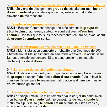
6.
Comment changer
le
groupe
de
sécurité d'
un
ballon
d'eau
chaude
N°58
: Je viens
de
changer mon
groupe
de
sécurité
sur
mon
ballon
d'eau
chaude
, et je constate qu'il goutte, est-ce normal ? Merci
d'avance
de
me répondre.
7.
Remplacer
un
groupe
de
sécurité chauffe-eau
N°221
: Bonjour. Comment change-t-on précisément
le
groupe
de
sécurité d'
un
chauffe-eau, surtout lorsqu'il est plein (
d'eau
très
chaude
). Une fois que tous les raccordements (eau froide, évacuation)
du
groupe
à
remplacer
sont...
8.
Changement
groupe
de
sécurité débit
d'eau
chaude
très bas
N°817
: Mon installation comporte
un
chauffe-eau électrique
de
300 l
Chaffoteaux et Maury alimenté en eau froide à travers
un
adoucisseur.
Le
tout a fonctionné pendant 18 ans sans problème (ni entretien
d'ailleurs).
Le
débit
d'eau
...
9.
Fuite
groupe
de
sécurité
ballon
eau
chaude
N°674
: Est-ce normal qu'il y ait
un
goutte à goutte régulier au niveau
du
groupe
de
sécurité
de
mon
ballon
d'eau
chaude
? J'ai relevé
le
compteur
le
soir puis
le
lendemain matin, aucune différence mais je
trouve qu'une goutte par...
10.
Problème eau
chaude
le
matin mais plus
le
soir
N°5477
: Bonjour voilà, Je m'en remets à vous car j'ai
un
souci avec
mon
ballon
d'eau
chaude
(enfin je pense), j'ai
de
l'eau
chaude
le
matin mais plus
le
soir,
le
ballon
est
un
Alterna 150 litres vertical,
mes heures creuses sont
de
...