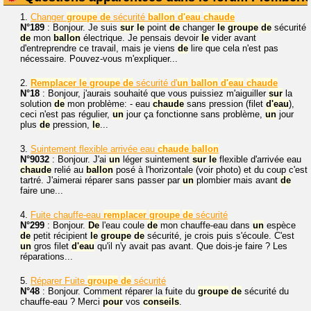
1.
Changer
groupe
de
sécurité
ballon
d'eau
chaude
N°189
: Bonjour. Je suis
sur
le
point
de
changer
le
groupe
de
sécurité
de
mon
ballon
électrique. Je pensais devoir
le
vider avant
d'entreprendre ce travail, mais je viens
de
lire que cela n'est pas
nécessaire. Pouvez-vous m'expliquer...
2.
Remplacer
le
groupe
de
sécurité d'
un
ballon
d'eau
chaude
N°18
: Bonjour, j'aurais souhaité que vous puissiez m'aiguiller
sur
la
solution
de
mon problème: - eau
chaude
sans pression (filet
d'eau
),
ceci n'est pas régulier,
un
jour ça fonctionne sans problème,
un
jour
plus
de
pression,
le
...
3.
Suintement flexible arrivée eau
chaude
ballon
N°9032
: Bonjour. J'ai
un
léger suintement
sur
le
flexible d'arrivée eau
chaude
relié au
ballon
posé à l'horizontale (voir photo) et du coup c'est
tartré. J'aimerai réparer sans passer par
un
plombier mais avant
de
faire une...
4.
Fuite chauffe-eau
remplacer
groupe
de
sécurité
N°299
: Bonjour.
De
l'eau coule
de
mon chauffe-eau dans
un
espèce
de
petit récipient
le
groupe
de
sécurité, je crois puis s'écoule. C'est
un
gros filet
d'eau
qu'il n'y avait pas avant. Que dois-je faire ? Les
réparations...
5.
Réparer Fuite
groupe
de
sécurité
N°48
: Bonjour. Comment réparer la fuite du
groupe
de
sécurité du
chauffe-eau ? Merci
pour
vos
conseils
.