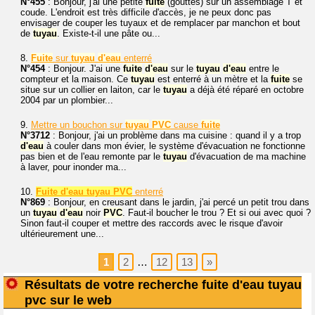
N°455
: Bonjour, j'ai une petite
fuite
(gouttes) sur un assemblage T et
coude. L'endroit est très difficile d'accès, je ne peux donc pas
envisager de couper les tuyaux et de remplacer par manchon et bout
de
tuyau
. Existe-t-il une pâte ou...
8.
Fuite
sur
tuyau
d'eau
enterré
N°454
: Bonjour. J'ai une
fuite
d'eau
sur le
tuyau
d'eau
entre le
compteur et la maison. Ce
tuyau
est enterré à un mètre et la
fuite
se
situe sur un collier en laiton, car le
tuyau
a déjà été réparé en octobre
2004 par un plombier...
9.
Mettre un bouchon sur
tuyau
PVC
cause
fuite
N°3712
: Bonjour, j'ai un problème dans ma cuisine : quand il y a trop
d'eau
à couler dans mon évier, le système d'évacuation ne fonctionne
pas bien et de l'eau remonte par le
tuyau
d'évacuation de ma machine
à laver, pour inonder ma...
10.
Fuite d'eau tuyau PVC
enterré
N°869
: Bonjour, en creusant dans le jardin, j'ai percé un petit trou dans
un
tuyau
d'eau
noir
PVC
. Faut-il boucher le trou ? Et si oui avec quoi ?
Sinon faut-il couper et mettre des raccords avec le risque d'avoir
ultérieurement une...
1
2
…
12
13
»
Résultats de votre recherche fuite d'eau tuyau
pvc sur le web