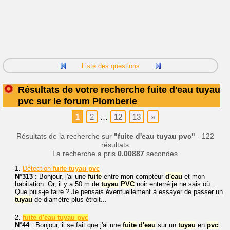
Liste des questions
Résultats de votre recherche fuite d'eau tuyau
pvc sur le forum Plomberie
1
2
…
12
13
»
Résultats de la recherche sur
"fuite d'eau tuyau pvc"
- 122
résultats
La recherche a pris
0.00887
secondes
1.
Détection
fuite
tuyau
pvc
N°313
: Bonjour, j'ai une
fuite
entre mon compteur
d'eau
et mon
habitation. Or, il y a 50 m de
tuyau
PVC
noir enterré je ne sais où...
Que puis-je faire ? Je pensais éventuellement à essayer de passer un
tuyau
de diamètre plus étroit...
2.
fuite d'eau tuyau pvc
N°44
: Bonjour, il se fait que j'ai une
fuite
d'eau
sur un
tuyau
en
pvc