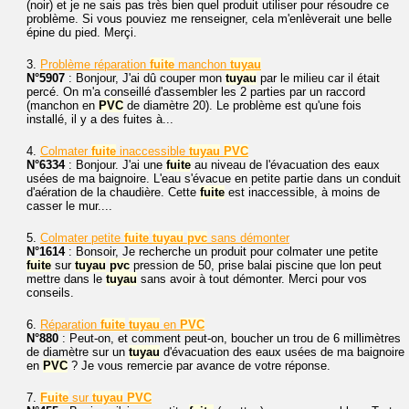
(noir) et je ne sais pas très bien quel produit utiliser pour résoudre ce
problème. Si vous pouviez me renseigner, cela m'enlèverait une belle
épine du pied. Merçi.
3.
Problème réparation
fuite
manchon
tuyau
N°5907
: Bonjour, J'ai dû couper mon
tuyau
par le milieu car il était
percé. On m'a conseillé d'assembler les 2 parties par un raccord
(manchon en
PVC
de diamètre 20). Le problème est qu'une fois
installé, il y a des fuites à...
4.
Colmater
fuite
inaccessible
tuyau
PVC
N°6334
: Bonjour. J'ai une
fuite
au niveau de l'évacuation des eaux
usées de ma baignoire. L'eau s'évacue en petite partie dans un conduit
d'aération de la chaudière. Cette
fuite
est inaccessible, à moins de
casser le mur....
5.
Colmater petite
fuite
tuyau
pvc
sans démonter
N°1614
: Bonsoir, Je recherche un produit pour colmater une petite
fuite
sur
tuyau
pvc
pression de 50, prise balai piscine que lon peut
mettre dans le
tuyau
sans avoir à tout démonter. Merci pour vos
conseils.
6.
Réparation
fuite
tuyau
en
PVC
N°880
: Peut-on, et comment peut-on, boucher un trou de 6 millimètres
de diamètre sur un
tuyau
d'évacuation des eaux usées de ma baignoire
en
PVC
? Je vous remercie par avance de votre réponse.
7.
Fuite
sur
tuyau
PVC