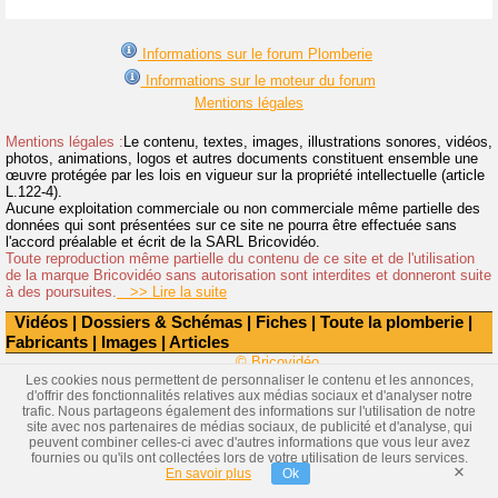
Informations sur le forum Plomberie
Informations sur le moteur du forum
Mentions légales
Mentions légales :
Le contenu, textes, images, illustrations sonores, vidéos,
photos, animations, logos et autres documents constituent ensemble une
œuvre protégée par les lois en vigueur sur la propriété intellectuelle (article
L.122-4).
Aucune exploitation commerciale ou non commerciale même partielle des
données qui sont présentées sur ce site ne pourra être effectuée sans
l'accord préalable et écrit de la SARL Bricovidéo.
Toute reproduction même partielle du contenu de ce site et de l'utilisation
de la marque Bricovidéo sans autorisation sont interdites et donneront suite
à des poursuites.
>> Lire la suite
Vidéos
|
Dossiers & Schémas
|
Fiches
|
Toute la plomberie
|
Fabricants
|
Images
|
Articles
© Bricovidéo
Les cookies nous permettent de personnaliser le contenu et les annonces,
d'offrir des fonctionnalités relatives aux médias sociaux et d'analyser notre
trafic. Nous partageons également des informations sur l'utilisation de notre
site avec nos partenaires de médias sociaux, de publicité et d'analyse, qui
peuvent combiner celles-ci avec d'autres informations que vous leur avez
fournies ou qu'ils ont collectées lors de votre utilisation de leurs services.
×
En savoir plus
Ok