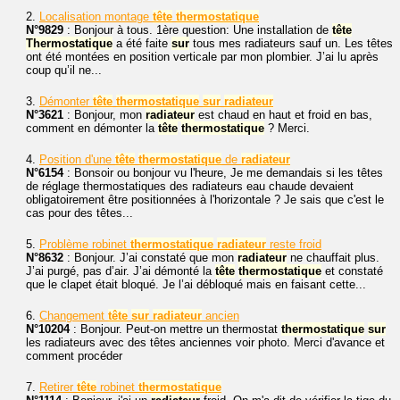
2.
Localisation montage
tête
thermostatique
N°9829
: Bonjour à tous. 1ère question: Une installation de
tête
Thermostatique
a été faite
sur
tous mes radiateurs sauf un. Les têtes
ont été montées en position verticale par mon plombier. J’ai lu après
coup qu’il ne...
3.
Démonter
tête
thermostatique
sur
radiateur
N°3621
: Bonjour, mon
radiateur
est chaud en haut et froid en bas,
comment en démonter la
tête
thermostatique
? Merci.
4.
Position d'une
tête
thermostatique
de
radiateur
N°6154
: Bonsoir ou bonjour vu l'heure, Je me demandais si les têtes
de réglage thermostatiques des radiateurs eau chaude devaient
obligatoirement être positionnées à l'horizontale ? Je sais que c'est le
cas pour des têtes...
5.
Problème robinet
thermostatique
radiateur
reste froid
N°8632
: Bonjour. J’ai constaté que mon
radiateur
ne chauffait plus.
J’ai purgé, pas d’air. J’ai démonté la
tête
thermostatique
et constaté
que le clapet était bloqué. Je l’ai débloqué mais en faisant cette...
6.
Changement
tête
sur
radiateur
ancien
N°10204
: Bonjour. Peut-on mettre un thermostat
thermostatique
sur
les radiateurs avec des têtes anciennes voir photo. Merci d'avance et
comment procéder
7.
Retirer
tête
robinet
thermostatique