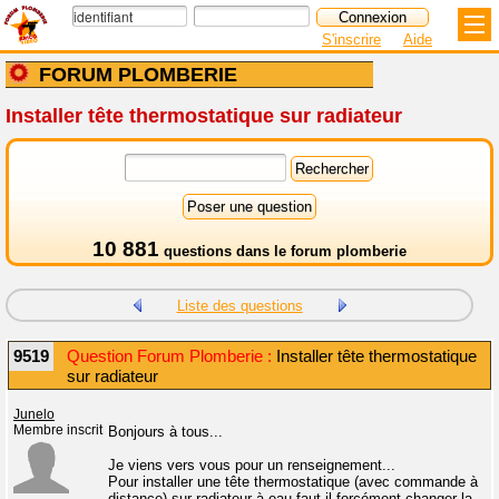
S'inscrire
Aide
FORUM PLOMBERIE
Installer tête thermostatique sur radiateur
10 881
questions dans le
forum plomberie
Liste des questions
9519
Question Forum Plomberie :
Installer tête thermostatique
sur radiateur
Junelo
Membre inscrit
Bonjours à tous...
Je viens vers vous pour un renseignement...
Pour installer une tête thermostatique (avec commande à
distance) sur radiateur à eau faut-il forcément changer la