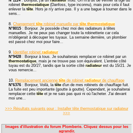
N°1114
: Bonjour, j'ai un
radiateur
froid. On m'a dit de vérifier la tige du
robinet
thermostatique
(Danfoss, type inconnu), mais pour cela il faut
enlever la
tête
. Hors je n'y arrive pas. Il y a une bague à tourner dans le
sens...
8.
Changement
tête
robinet manuelle par
tête
thermostatique
N°8015
: Bonjour. Je possède chez moi des radiateurs à têtes
manuelles. Je ne peux pas changer toute la robinetterie car cela
m'obligerait à découper les tuyaux. La semaine dernière, un plombier
est passé chez moi pour faire...
9.
Identifier robinet
radiateur
N°9428
: Bonjour à tous. Je souhaiterais remplacer ce robinet par un
thermostatique
, mais je ne trouve pas son équivalent. L'entrée côté
tuyau est du 20/27, tandis que la sortie côté
radiateur
est du 15/21. Je
vous remercie...
10.
Remplacement ancienne
tête
de robinet
radiateur
de chauffage
N°6376
: Bonjour, Voilà, la
tête
d'un de mes robinets de chauffage fuit.
La fuite est peu importante (goutte à goutte). Cependant, je souhaiterai
remplacer cette
tête
et je ne sais pas quoi ni où l'acheter. J'ai devant
moi une...
>>> Résultats suivants pour : Installer tête thermostatique sur radiateur
>>>
Images d'illustration du forum Plomberie. Cliquez dessus pour les
agrandir.