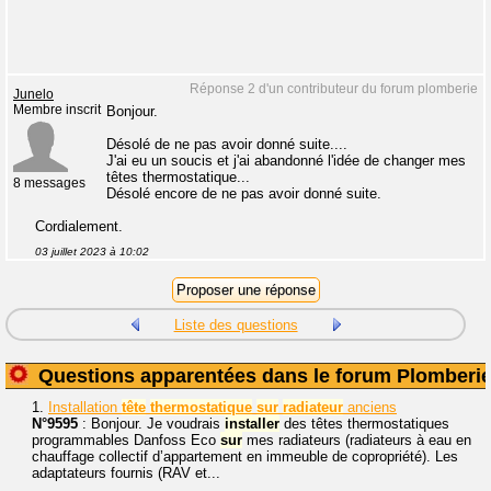
Réponse 2 d'un contributeur du forum plomberie
Junelo
Membre inscrit
Bonjour.
Désolé de ne pas avoir donné suite....
J'ai eu un soucis et j'ai abandonné l'idée de changer mes
têtes thermostatique...
8 messages
Désolé encore de ne pas avoir donné suite.
Cordialement.
03 juillet 2023 à 10:02
Liste des questions
Questions apparentées dans le forum Plomberi
1.
Installation
tête
thermostatique
sur
radiateur
anciens
N°9595
: Bonjour. Je voudrais
installer
des têtes thermostatiques
programmables Danfoss Eco
sur
mes radiateurs (radiateurs à eau en
chauffage collectif d’appartement en immeuble de copropriété). Les
adaptateurs fournis (RAV et...