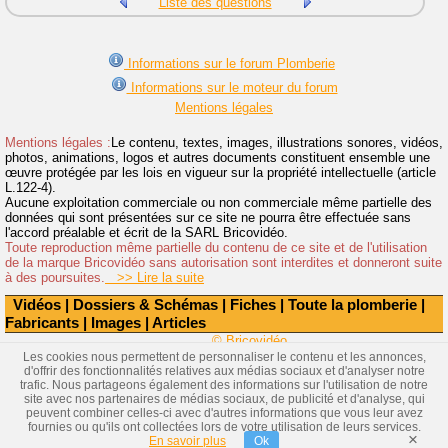
Liste des questions
Informations sur le forum Plomberie
Informations sur le moteur du forum
Mentions légales
Mentions légales :
Le contenu, textes, images, illustrations sonores, vidéos,
photos, animations, logos et autres documents constituent ensemble une
œuvre protégée par les lois en vigueur sur la propriété intellectuelle (article
L.122-4).
Aucune exploitation commerciale ou non commerciale même partielle des
données qui sont présentées sur ce site ne pourra être effectuée sans
l'accord préalable et écrit de la SARL Bricovidéo.
Toute reproduction même partielle du contenu de ce site et de l'utilisation
de la marque Bricovidéo sans autorisation sont interdites et donneront suite
à des poursuites.
>> Lire la suite
Vidéos
|
Dossiers & Schémas
|
Fiches
|
Toute la plomberie
|
Fabricants
|
Images
|
Articles
© Bricovidéo
Les cookies nous permettent de personnaliser le contenu et les annonces,
d'offrir des fonctionnalités relatives aux médias sociaux et d'analyser notre
trafic. Nous partageons également des informations sur l'utilisation de notre
site avec nos partenaires de médias sociaux, de publicité et d'analyse, qui
peuvent combiner celles-ci avec d'autres informations que vous leur avez
fournies ou qu'ils ont collectées lors de votre utilisation de leurs services.
×
En savoir plus
Ok