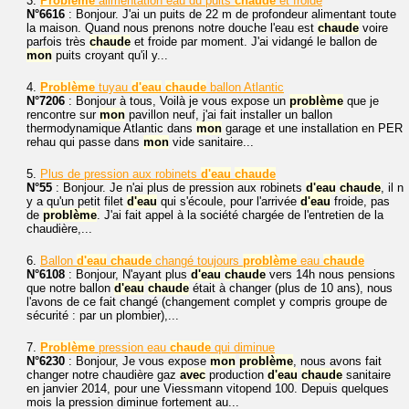
3.
Problème
alimentation eau du puits
chaude
et froide
N°6616
: Bonjour. J'ai un puits de 22 m de profondeur alimentant toute
la maison. Quand nous prenons notre douche l'eau est
chaude
voire
parfois très
chaude
et froide par moment. J'ai vidangé le ballon de
mon
puits croyant qu'il y...
4.
Problème
tuyau
d'eau
chaude
ballon Atlantic
N°7206
: Bonjour à tous, Voilà je vous expose un
problème
que je
rencontre sur
mon
pavillon neuf, j'ai fait installer un ballon
thermodynamique Atlantic dans
mon
garage et une installation en PER
rehau qui passe dans
mon
vide sanitaire...
5.
Plus de pression aux robinets
d'eau
chaude
N°55
: Bonjour. Je n'ai plus de pression aux robinets
d'eau
chaude
, il n
y a qu'un petit filet
d'eau
qui s'écoule, pour l'arrivée
d'eau
froide, pas
de
problème
. J'ai fait appel à la société chargée de l'entretien de la
chaudière,...
6.
Ballon
d'eau
chaude
changé toujours
problème
eau
chaude
N°6108
: Bonjour, N'ayant plus
d'eau
chaude
vers 14h nous pensions
que notre ballon
d'eau
chaude
était à changer (plus de 10 ans), nous
l'avons de ce fait changé (changement complet y compris groupe de
sécurité : par un plombier),...
7.
Problème
pression eau
chaude
qui diminue
N°6230
: Bonjour, Je vous expose
mon
problème
, nous avons fait
changer notre chaudière gaz
avec
production
d'eau
chaude
sanitaire
en janvier 2014, pour une Viessmann vitopend 100. Depuis quelques
mois la pression diminue fortement au...