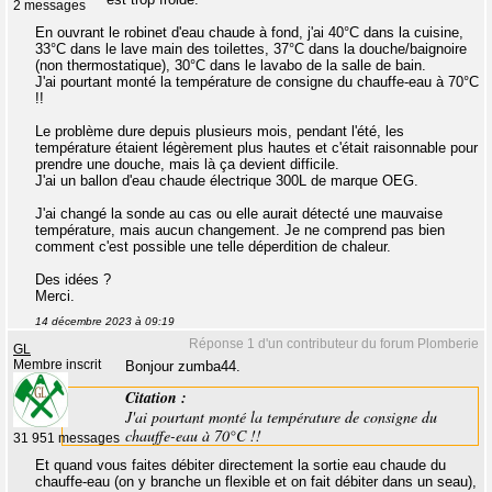
2 messages
En ouvrant le robinet d'eau chaude à fond, j'ai 40°C dans la cuisine,
33°C dans le lave main des toilettes, 37°C dans la douche/baignoire
(non thermostatique), 30°C dans le lavabo de la salle de bain.
J'ai pourtant monté la température de consigne du chauffe-eau à 70°C
!!
Le problème dure depuis plusieurs mois, pendant l'été, les
température étaient légèrement plus hautes et c'était raisonnable pour
prendre une douche, mais là ça devient difficile.
J'ai un ballon d'eau chaude électrique 300L de marque OEG.
J'ai changé la sonde au cas ou elle aurait détecté une mauvaise
température, mais aucun changement. Je ne comprend pas bien
comment c'est possible une telle déperdition de chaleur.
Des idées ?
Merci.
14 décembre 2023 à 09:19
Réponse 1 d'un contributeur du forum Plomberie
GL
Membre inscrit
Bonjour zumba44.
Citation :
J'ai pourtant monté la température de consigne du
chauffe-eau à 70°C !!
31 951 messages
Et quand vous faites débiter directement la sortie eau chaude du
chauffe-eau (on y branche un flexible et on fait débiter dans un seau),