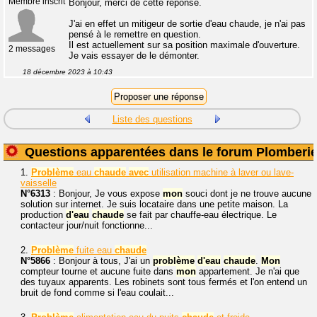
Membre inscrit
Bonjour, merci de cette réponse.
J'ai en effet un mitigeur de sortie d'eau chaude, je n'ai pas
pensé à le remettre en question.
Il est actuellement sur sa position maximale d'ouverture.
2 messages
Je vais essayer de le démonter.
18 décembre 2023 à 10:43
Liste des questions
Questions apparentées dans le forum Plomberi
1.
Problème
eau
chaude
avec
utilisation machine à laver ou lave-
vaisselle
N°6313
: Bonjour, Je vous expose
mon
souci dont je ne trouve aucune
solution sur internet. Je suis locataire dans une petite maison. La
production
d'eau
chaude
se fait par chauffe-eau électrique. Le
contacteur jour/nuit fonctionne...
2.
Problème
fuite eau
chaude
N°5866
: Bonjour à tous, J'ai un
problème
d'eau
chaude
.
Mon
compteur tourne et aucune fuite dans
mon
appartement. Je n'ai que
des tuyaux apparents. Les robinets sont tous fermés et l'on entend un
bruit de fond comme si l'eau coulait...