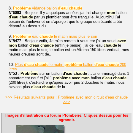
8.
Problème
vidange ballon
d'eau
chaude
N°6093
: Bonjour, Il y a quelques années j'ai fait changer
mon
ballon
d'eau
chaude
par un plombier pour être tranquille. Aujourd'hui j'ai
besoin de l'enlever et on s'aperçoit que le groupe de sécurité a été
déporté au dessus du...
9.
Problème
eau
chaude
le matin mais plus le soir
N°5477
: Bonjour voilà, Je m'en remets à vous car j'ai un souci
avec
mon
ballon
d'eau
chaude
(enfin je pense), j'ai de l'eau
chaude
le
matin mais plus le soir, le ballon est un Alterna 150 litres vertical, mes
heures creuses sont de...
10.
Plus
d'eau
chaude
le matin
problème
ballon
d'eau
chaude
200
litres
N°53
:
Problème
sur un ballon
d'eau
chaude
: J'ai emménagé dans 1
appartement neuf et j'ai 1
problème
avec
mon
ballon
d'eau
chaude
(200 litres), c'est-à-dire qu'après avoir pris 2 douches le matin, nous
n'avons plus
d'eau
chaude
de la...
>>> Résultats suivants pour : Problème avec mon circuit d'eau chaude
>>>
Images d'illustration du forum Plomberie. Cliquez dessus pour les
agrandir.