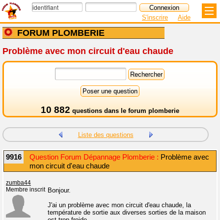
S'inscrire
Aide
FORUM PLOMBERIE
Problème avec mon circuit d'eau chaude
10 882
questions dans le
forum plomberie
Liste des questions
9916
Question Forum Dépannage Plomberie :
Problème avec
mon circuit d'eau chaude
zumba44
Membre inscrit
Bonjour.
J'ai un problème avec mon circuit d'eau chaude, la
température de sortie aux diverses sorties de la maison
est trop froide.