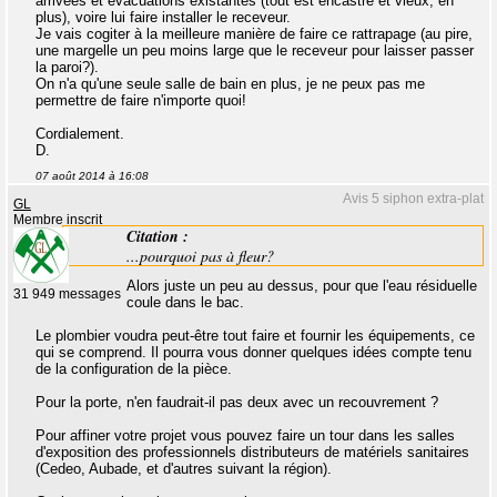
arrivées et évacuations existantes (tout est encastré et vieux, en
plus), voire lui faire installer le receveur.
Je vais cogiter à la meilleure manière de faire ce rattrapage (au pire,
une margelle un peu moins large que le receveur pour laisser passer
la paroi?).
On n'a qu'une seule salle de bain en plus, je ne peux pas me
permettre de faire n'importe quoi!
Cordialement.
D.
07 août 2014 à 16:08
Avis 5 siphon extra-plat
GL
Membre inscrit
Citation :
...pourquoi pas à fleur?
Alors juste un peu au dessus, pour que l'eau résiduelle
31 949 messages
coule dans le bac.
Le plombier voudra peut-être tout faire et fournir les équipements, ce
qui se comprend. Il pourra vous donner quelques idées compte tenu
de la configuration de la pièce.
Pour la porte, n'en faudrait-il pas deux avec un recouvrement ?
Pour affiner votre projet vous pouvez faire un tour dans les salles
d'exposition des professionnels distributeurs de matériels sanitaires
(Cedeo, Aubade, et d'autres suivant la région).