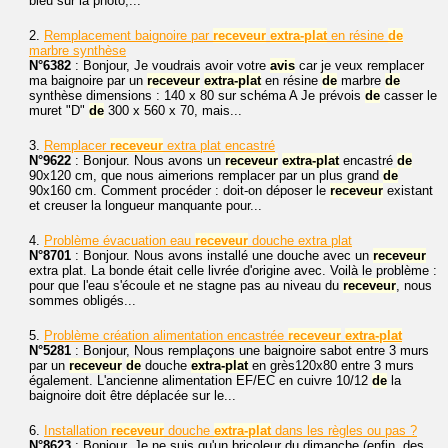
bleu sur la photo,...
2.
Remplacement baignoire par
receveur
extra-plat
en résine
de
marbre synthèse
N°6382
: Bonjour, Je voudrais avoir votre
avis
car je veux remplacer
ma baignoire par un
receveur
extra-plat
en résine
de
marbre
de
synthèse dimensions : 140 x 80 sur schéma A Je prévois
de
casser le
muret "D"
de
300 x 560 x 70, mais...
3.
Remplacer
receveur
extra plat encastré
N°9622
: Bonjour. Nous avons un
receveur
extra-plat
encastré
de
90x120 cm, que nous aimerions remplacer par un plus grand
de
90x160 cm. Comment procéder : doit-on déposer le
receveur
existant
et creuser la longueur manquante pour...
4.
Problème évacuation eau
receveur
douche extra plat
N°8701
: Bonjour. Nous avons installé une douche avec un
receveur
extra plat. La bonde était celle livrée d'origine avec. Voilà le problème :
pour que l'eau s'écoule et ne stagne pas au niveau du
receveur
, nous
sommes obligés...
5.
Problème création alimentation encastrée
receveur
extra-plat
N°5281
: Bonjour, Nous remplaçons une baignoire sabot entre 3 murs
par un
receveur
de
douche
extra-plat
en grès120x80 entre 3 murs
également. L'ancienne alimentation EF/EC en cuivre 10/12
de
la
baignoire doit être déplacée sur le...
6.
Installation
receveur
douche
extra-plat
dans les règles ou pas ?
N°8623
: Bonjour. Je ne suis qu'un bricoleur du dimanche (enfin, des