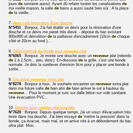
jours
de
semaine aussi). Ayant dû refaire toutes les canalisations
de
ma vieille maison, la salle
de
bains a aussi sauté bien sûr : A la place
de
la vieille...
7.
Avis
coût rénovation d'une douche
N°5451
: Bonjour, J'ai fait établir un devis pour la rénovation d'une
douche et ce devis me parait très élevé. - dépose du bac existant
800x800 et démolition
de
la paillasse d'encadrement (10cm
de
chaque
côté et 20cm au fond )...
8.
Débit minimal
de
bonde pour
receveur
plat
N°6065
: Bonjour, Je monte une douche avec un
receveur
plat (rebords
de
1 à 2,5cm... peu, donc). En-dessous
de
la grille, c'est une bonde
normale. Je dois la surélever d'environ 9cm pour y placer une bonde à
sortie...
9.
Encastrer
receveur
extra plat
N°8278
: Bonjour à tous. Je souhaite encastrer un
receveur
extra plat
dans ma future salle
de
bain afin
de
faire arriver le sol à hauteur du
receveur
... Pour le moment je suis sur dalle béton sur vide sanitaire.
Une évacuation PVC...
10.
Douche avec
siphon
plat bouchée
N°7620
: Bonjour. Depuis quelque temps, j'ai un souci d'évacuation très
lente dans ma douche. J'ai bien essayé
de
'mettre la pression' dans la
bonde, ça évacue, mais mal, et on arrive vite à un débordement du bac
ultra plat. Mon...