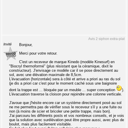
Avis 2 siphon extra-plat
Invité
Bonjour,
Merci pour votre retour.
C'est un receveur de marque Kinedo (modèle Kinesurf) en
"Biocryl thermoformé" (plus résistant que la céramique, dixit le
constructeur). J'envisage ce modèle car il se pose directement au
sol, avec une élévation maximale de 8,5cm.
L'évacuation (horizontale) sera à côté et arrive a priori au ras du sol
(je dis a priori car c'est pour le moment caché sous une baignoire
dont la trappe est ... bloquée par un meuble ... super conception
).
L'évacuation traverse la cloison pour rejoindre une colonne verticale.
J'avoue que j'hésite encore car un système directement posé au sol
ne me permettra pas de vérifier sous le receveur s'il y a une fuite ou
non (à moins de scier et bricoler une petite trappe, mais bon).
J'ai parcouru les différents posts et vos nombreux conseils, et je vois
que la solution avec surélévation peut être propre aussi, avec plus de
boulot, mais plus facilement visitable.