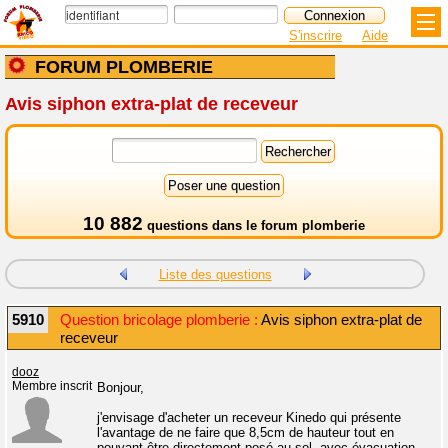
S'inscrire
Aide
FORUM PLOMBERIE
Avis siphon extra-plat de receveur
10 882
questions dans le
forum plomberie
Liste des questions
5910
Question bricolage plomberie :
Avis siphon extra-plat de
receveur
dooz
Membre inscrit
Bonjour,
j'envisage d'acheter un receveur Kinedo qui présente
l'avantage de ne faire que 8,5cm de hauteur tout en
pouvant être directement posé au sol, avec évacuation