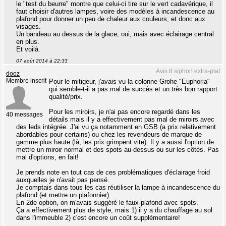
le "test du beurre" montre que celui-ci tire sur le vert cadavérique, il
faut choisir d'autres lampes, voire des modèles à incandescence au
plafond pour donner un peu de chaleur aux couleurs, et donc aux
visages.
Un bandeau au dessus de la glace, oui, mais avec éclairage central
en plus.
Et voilà.
07 août 2014 à 22:33
Avis 8 siphon extra-plat
dooz
Membre inscrit
Pour le mitigeur, j'avais vu la colonne Grohe "Euphoria"
qui semble-t-il a pas mal de succès et un très bon rapport
qualité/prix.
Pour les miroirs, je n'ai pas encore regardé dans les
40 messages
détails mais il y a effectivement pas mal de miroirs avec
des leds intégrée. J'ai vu ça notamment en GSB (a prix relativement
abordables pour certains) ou chez les revendeurs de marque de
gamme plus haute (là, les prix grimpent vite). Il y a aussi l'option de
mettre un miroir normal et des spots au-dessus ou sur les côtés. Pas
mal d'options, en fait!
Je prends note en tout cas de ces problématiques d'éclairage froid
auxquelles je n'avait pas pensé.
Je comptais dans tous les cas réutiliser la lampe à incandescence du
plafond (et mettre un plafonnier).
En 2de option, on m'avais suggéré le faux-plafond avec spots.
Ça a effectivement plus de style, mais 1) il y a du chauffage au sol
dans l'immeuble 2) c'est encore un coût supplémentaire!