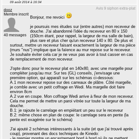
09 août 2014 à 16:34
Avis 9 siphon extra-plat
dooz
Membre inscrit
Bonjour, me revoici
je poursuis mes études sur (entre autres) mon receveur de
douche. J'ai abandonné l'idée du receveur en 80 x 150
40 messages
(150cm étant, pour rappel, la largeur de ma salle de bain),
plus rare et plus cher qu'un receveur 140 x 80. De plus et
surtout, mettre un receveur faisant exactement la largeur de ma pièce
(murs "nus") implique que la faïence au mur repose sur le receveur.
Je souhaite éviter cela car je ne veux pas avoir à tout casser en cas
de remplacement de mon receveur.
J'opte donc pour le receveur plat en 140x80, avec une margelle pour
compléter jusqu'au mur. Sur tes (GL) conseils, j'envisage une
première option, qui apparaît sur les schémas ci-dessous:
A.1 mon receveur repose sur des carreaux de plâtre. Côté margelle,
je comble avec un petit coffrage en Wedi. Ma margelle doit faire
environ 8cm
A.2 vue en coupe. Mon coffrage Wedi arrive à fleur de mon receveur.
Cela me permet de mettre un paroi vitrée sur toute la largeur de ma
douche.
B.1: je rajoute le carrelage en empiétant un peu sur le receveur
B.2: même chose en plan de coupe: le carrelage sera en pente (la
pente est exagérée sur le schéma)
J'ai ajouté 2 schémas intéressants à la suite (et que j'ai trouvé après
coup), provenant des docs techniques de Kinedo:
- le premier montre un encastrement bord à bord où ils ne mettent