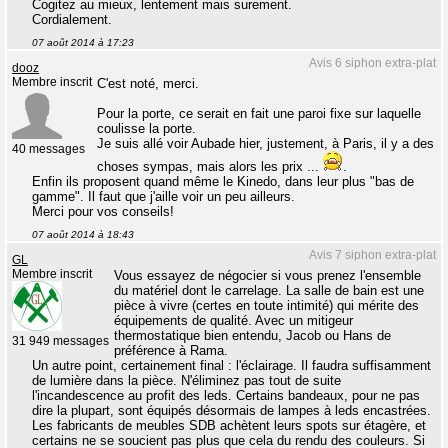
Cogitez au mieux, lentement mais surement.
Cordialement.
07 août 2014 à 17:23
Avis 6 siphon extra-plat
dooz
Membre inscrit
C'est noté, merci.
Pour la porte, ce serait en fait une paroi fixe sur laquelle
coulisse la porte.
Je suis allé voir Aubade hier, justement, à Paris, il y a des
40 messages
choses sympas, mais alors les prix ...
.
Enfin ils proposent quand même le Kinedo, dans leur plus "bas de
gamme". Il faut que j'aille voir un peu ailleurs.
Merci pour vos conseils!
07 août 2014 à 18:43
Avis 7 siphon extra-plat
GL
Membre inscrit
Vous essayez de négocier si vous prenez l'ensemble
du matériel dont le carrelage. La salle de bain est une
pièce à vivre (certes en toute intimité) qui mérite des
équipements de qualité. Avec un mitigeur
thermostatique bien entendu, Jacob ou Hans de
31 949 messages
préférence à Rama.
Un autre point, certainement final : l'éclairage. Il faudra suffisamment
de lumière dans la pièce. N'éliminez pas tout de suite
l'incandescence au profit des leds. Certains bandeaux, pour ne pas
dire la plupart, sont équipés désormais de lampes à leds encastrées.
Les fabricants de meubles SDB achètent leurs spots sur étagère, et
certains ne se soucient pas plus que cela du rendu des couleurs. Si