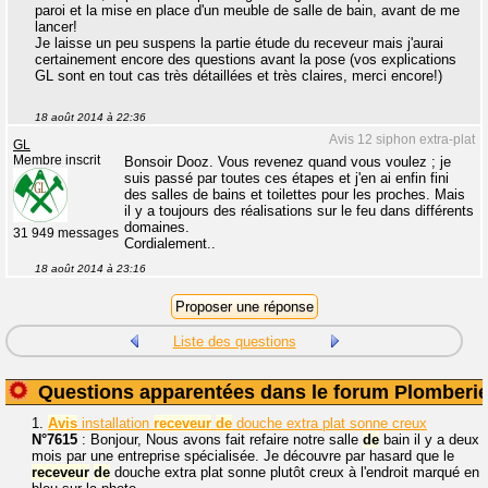
paroi et la mise en place d'un meuble de salle de bain, avant de me
lancer!
Je laisse un peu suspens la partie étude du receveur mais j'aurai
certainement encore des questions avant la pose (vos explications
GL sont en tout cas très détaillées et très claires, merci encore!)
18 août 2014 à 22:36
Avis 12 siphon extra-plat
GL
Membre inscrit
Bonsoir Dooz. Vous revenez quand vous voulez ; je
suis passé par toutes ces étapes et j'en ai enfin fini
des salles de bains et toilettes pour les proches. Mais
il y a toujours des réalisations sur le feu dans différents
domaines.
31 949 messages
Cordialement..
18 août 2014 à 23:16
Liste des questions
Questions apparentées dans le forum Plomberi
1.
Avis
installation
receveur
de
douche extra plat sonne creux
N°7615
: Bonjour, Nous avons fait refaire notre salle
de
bain il y a deux
mois par une entreprise spécialisée. Je découvre par hasard que le
receveur
de
douche extra plat sonne plutôt creux à l'endroit marqué en