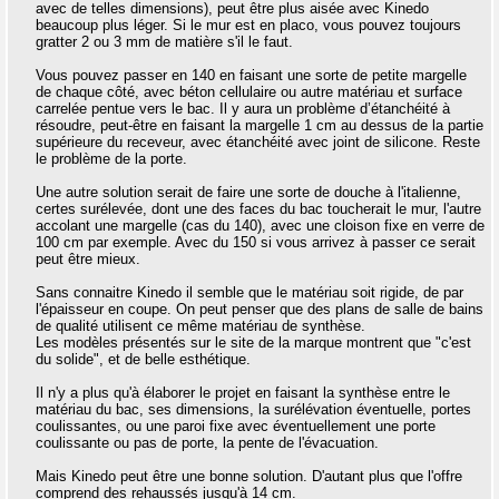
avec de telles dimensions), peut être plus aisée avec Kinedo
beaucoup plus léger. Si le mur est en placo, vous pouvez toujours
gratter 2 ou 3 mm de matière s'il le faut.
Vous pouvez passer en 140 en faisant une sorte de petite margelle
de chaque côté, avec béton cellulaire ou autre matériau et surface
carrelée pentue vers le bac. Il y aura un problème d’étanchéité à
résoudre, peut-être en faisant la margelle 1 cm au dessus de la partie
supérieure du receveur, avec étanchéité avec joint de silicone. Reste
le problème de la porte.
Une autre solution serait de faire une sorte de douche à l'italienne,
certes surélevée, dont une des faces du bac toucherait le mur, l'autre
accolant une margelle (cas du 140), avec une cloison fixe en verre de
100 cm par exemple. Avec du 150 si vous arrivez à passer ce serait
peut être mieux.
Sans connaitre Kinedo il semble que le matériau soit rigide, de par
l'épaisseur en coupe. On peut penser que des plans de salle de bains
de qualité utilisent ce même matériau de synthèse.
Les modèles présentés sur le site de la marque montrent que "c'est
du solide", et de belle esthétique.
Il n'y a plus qu'à élaborer le projet en faisant la synthèse entre le
matériau du bac, ses dimensions, la surélévation éventuelle, portes
coulissantes, ou une paroi fixe avec éventuellement une porte
coulissante ou pas de porte, la pente de l'évacuation.
Mais Kinedo peut être une bonne solution. D'autant plus que l'offre
comprend des rehaussés jusqu'à 14 cm.