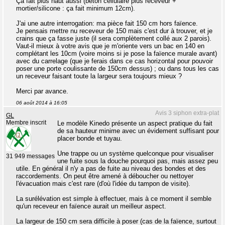
Ça fait plus haut aussi (béton cellulaire plus receveur +
mortier/silicone : ça fait minimum 12cm).
J'ai une autre interrogation: ma pièce fait 150 cm hors faïence.
Je pensais mettre nu receveur de 150 mais c'est dur à trouver, et je
crains que ça fasse juste (il sera complètement collé aux 2 parois).
Vaut-il mieux à votre avis que je m'oriente vers un bac en 140 en
complétant les 10cm (voire moins si je pose la faïence murale avant)
avec du carrelage (que je ferais dans ce cas horizontal pour pouvoir
poser une porte coulissante de 150cm dessus) ; ou dans tous les cas
un receveur faisant toute la largeur sera toujours mieux ?
Merci par avance.
06 août 2014 à 16:05
Avis 3 siphon extra-plat
GL
Membre inscrit
Le modèle Kinedo présente un aspect pratique du fait
de sa hauteur minime avec un évidement suffisant pour
placer bonde et tuyau.
Une trappe ou un système quelconque pour visualiser
31 949 messages
une fuite sous la douche pourquoi pas, mais assez peu
utile. En général il n'y a pas de fuite au niveau des bondes et des
raccordements. On peut être amené à déboucher ou nettoyer
l'évacuation mais c'est rare (d'où l'idée du tampon de visite).
La surélévation est simple à effectuer, mais à ce moment il semble
qu'un receveur en faïence aurait un meilleur aspect.
La largeur de 150 cm sera difficile à poser (cas de la faïence, surtout