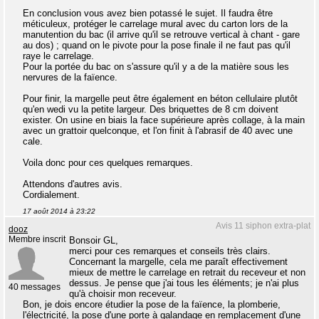
En conclusion vous avez bien potassé le sujet. Il faudra être
méticuleux, protéger le carrelage mural avec du carton lors de la
manutention du bac (il arrive qu'il se retrouve vertical à chant - gare
au dos) ; quand on le pivote pour la pose finale il ne faut pas qu'il
raye le carrelage.
Pour la portée du bac on s'assure qu'il y a de la matière sous les
nervures de la faïence.
Pour finir, la margelle peut être également en béton cellulaire plutôt
qu'en wedi vu la petite largeur. Des briquettes de 8 cm doivent
exister. On usine en biais la face supérieure après collage, à la main
avec un grattoir quelconque, et l'on finit à l'abrasif de 40 avec une
cale.
Voila donc pour ces quelques remarques.
Attendons d'autres avis.
Cordialement.
17 août 2014 à 23:22
Avis 11 siphon extra-plat
dooz
Membre inscrit
Bonsoir GL,
merci pour ces remarques et conseils très clairs.
Concernant la margelle, cela me paraît effectivement
mieux de mettre le carrelage en retrait du receveur et non
dessus. Je pense que j'ai tous les éléments; je n'ai plus
40 messages
qu'à choisir mon receveur.
Bon, je dois encore étudier la pose de la faïence, la plomberie,
l'électricité, la pose d'une porte à galandage en remplacement d'une