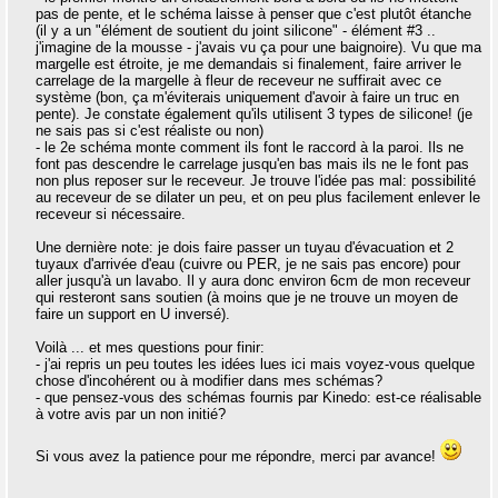
pas de pente, et le schéma laisse à penser que c'est plutôt étanche
(il y a un "élément de soutient du joint silicone" - élément #3 ..
j'imagine de la mousse - j'avais vu ça pour une baignoire). Vu que ma
margelle est étroite, je me demandais si finalement, faire arriver le
carrelage de la margelle à fleur de receveur ne suffirait avec ce
système (bon, ça m'éviterais uniquement d'avoir à faire un truc en
pente). Je constate également qu'ils utilisent 3 types de silicone! (je
ne sais pas si c'est réaliste ou non)
- le 2e schéma monte comment ils font le raccord à la paroi. Ils ne
font pas descendre le carrelage jusqu'en bas mais ils ne le font pas
non plus reposer sur le receveur. Je trouve l'idée pas mal: possibilité
au receveur de se dilater un peu, et on peu plus facilement enlever le
receveur si nécessaire.
Une dernière note: je dois faire passer un tuyau d'évacuation et 2
tuyaux d'arrivée d'eau (cuivre ou PER, je ne sais pas encore) pour
aller jusqu'à un lavabo. Il y aura donc environ 6cm de mon receveur
qui resteront sans soutien (à moins que je ne trouve un moyen de
faire un support en U inversé).
Voilà ... et mes questions pour finir:
- j'ai repris un peu toutes les idées lues ici mais voyez-vous quelque
chose d'incohérent ou à modifier dans mes schémas?
- que pensez-vous des schémas fournis par Kinedo: est-ce réalisable
à votre avis par un non initié?
Si vous avez la patience pour me répondre, merci par avance!