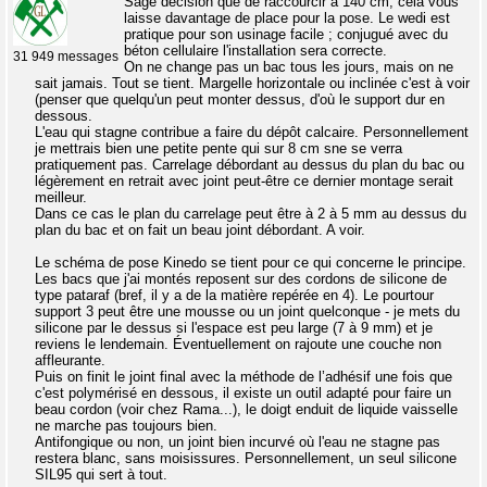
Sage décision que de raccourcir à 140 cm, cela vous
laisse davantage de place pour la pose. Le wedi est
pratique pour son usinage facile ; conjugué avec du
béton cellulaire l'installation sera correcte.
31 949 messages
On ne change pas un bac tous les jours, mais on ne
sait jamais. Tout se tient. Margelle horizontale ou inclinée c'est à voir
(penser que quelqu'un peut monter dessus, d'où le support dur en
dessous.
L'eau qui stagne contribue a faire du dépôt calcaire. Personnellement
je mettrais bien une petite pente qui sur 8 cm sne se verra
pratiquement pas. Carrelage débordant au dessus du plan du bac ou
légèrement en retrait avec joint peut-être ce dernier montage serait
meilleur.
Dans ce cas le plan du carrelage peut être à 2 à 5 mm au dessus du
plan du bac et on fait un beau joint débordant. A voir.
Le schéma de pose Kinedo se tient pour ce qui concerne le principe.
Les bacs que j'ai montés reposent sur des cordons de silicone de
type pataraf (bref, il y a de la matière repérée en 4). Le pourtour
support 3 peut être une mousse ou un joint quelconque - je mets du
silicone par le dessus si l'espace est peu large (7 à 9 mm) et je
reviens le lendemain. Éventuellement on rajoute une couche non
affleurante.
Puis on finit le joint final avec la méthode de l’adhésif une fois que
c'est polymérisé en dessous, il existe un outil adapté pour faire un
beau cordon (voir chez Rama...), le doigt enduit de liquide vaisselle
ne marche pas toujours bien.
Antifongique ou non, un joint bien incurvé où l'eau ne stagne pas
restera blanc, sans moisissures. Personnellement, un seul silicone
SIL95 qui sert à tout.