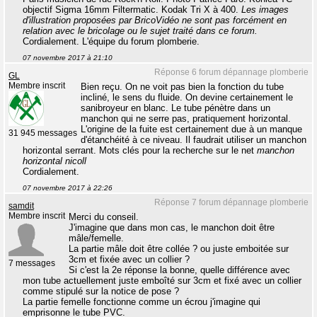
objectif Sigma 16mm Filtermatic. Kodak Tri X à 400.
Les images
d'illustration proposées par BricoVidéo ne sont pas forcément en
relation avec le bricolage ou le sujet traité dans ce forum.
Cordialement. L'équipe du forum plomberie.
07 novembre 2017 à 21:10
Réponse 6 forum dépannage plomberie
GL
Membre inscrit
Bien reçu. On ne voit pas bien la fonction du tube
incliné, le sens du fluide. On devine certainement le
sanibroyeur en blanc. Le tube pénètre dans un
manchon qui ne serre pas, pratiquement horizontal.
L'origine de la fuite est certainement due à un manque
31 945 messages
d'étanchéité à ce niveau. Il faudrait utiliser un manchon
horizontal serrant. Mots clés pour la recherche sur le net
manchon
horizontal nicoll
Cordialement.
07 novembre 2017 à 22:26
Réponse 7 forum dépannage plomberie
samdit
Membre inscrit
Merci du conseil.
J'imagine que dans mon cas, le manchon doit être
mâle/femelle.
La partie mâle doit être collée ? ou juste emboitée sur
3cm et fixée avec un collier ?
7 messages
Si c'est la 2e réponse la bonne, quelle différence avec
mon tube actuellement juste emboîté sur 3cm et fixé avec un collier
comme stipulé sur la notice de pose ?
La partie femelle fonctionne comme un écrou j'imagine qui
emprisonne le tube PVC.