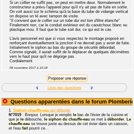
Si un collier ne suffit pas, on peut en mettre deux. Normalement le
constructeur a prévu l'appareil pour qu'il n'y ait pas de fuite en sortie.
On voit aussi sur le schéma qu'à la base du tube de vidange vertical
on dispose un té avec tampon de visite.
"
Il convient que le collier sur un tube dur est loin d'être étanche
"
Finalement non, car le conduit extérieur est du caoutchouc blanc ou
plastique mou. Il faut que le tube soit dur, ce qui est le cas.
L'avis personnel est que si vous respectez le montage proposé en
renforçant éventuellement la jonction il ne devrait pas y avoir de fuite.
Initialement le siphon au bas du groupe de sécurité débordait.
Comme signalé, il aurait suffit de le déplacer de quelques décimètres
vers le haut pour qu'il ne dégorge pas.
Cordialement.
08 novembre 2017 à 10:18
Liste des questions
Questions apparentées dans le forum Plomberi
1.
Siphon
chauffe-eau
qui déborde
N°7019
: Bonjour. Lorsque je remplis
le
bac de l'évier de la cuisine et
que je
le
débouche,
le
siphon
du
chauffe-eau
se met à
déborder
.
Le
chauffe-eau
se trouve juste au dessus de cet évier dans un caisson,
et l'eau
fait
pourrir ce...