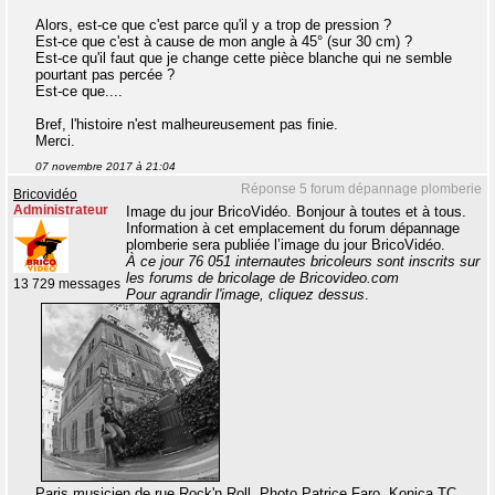
Alors, est-ce que c'est parce qu'il y a trop de pression ?
Est-ce que c'est à cause de mon angle à 45° (sur 30 cm) ?
Est-ce qu'il faut que je change cette pièce blanche qui ne semble
pourtant pas percée ?
Est-ce que....
Bref, l'histoire n'est malheureusement pas finie.
Merci.
07 novembre 2017 à 21:04
Réponse 5 forum dépannage plomberie
Bricovidéo
Administrateur
Image du jour BricoVidéo. Bonjour à toutes et à tous.
Information à cet emplacement du forum dépannage
plomberie sera publiée l’image du jour BricoVidéo.
À ce jour 76 051 internautes bricoleurs sont inscrits sur
les forums de bricolage de Bricovideo.com
13 729 messages
Pour agrandir l'image, cliquez dessus
.
Paris musicien de rue Rock'n Roll. Photo Patrice Faro. Konica TC