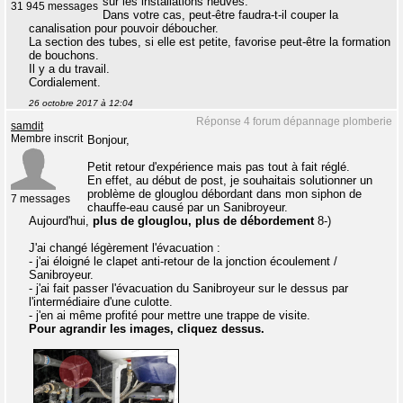
sur les installations neuves.
31 945 messages
Dans votre cas, peut-être faudra-t-il couper la
canalisation pour pouvoir déboucher.
La section des tubes, si elle est petite, favorise peut-être la formation
de bouchons.
Il y a du travail.
Cordialement.
26 octobre 2017 à 12:04
Réponse 4 forum dépannage plomberie
samdit
Membre inscrit
Bonjour,
Petit retour d'expérience mais pas tout à fait réglé.
En effet, au début de post, je souhaitais solutionner un
problème de glouglou débordant dans mon siphon de
7 messages
chauffe-eau causé par un Sanibroyeur.
Aujourd'hui,
plus de glouglou, plus de débordement
8-)
J'ai changé légèrement l'évacuation :
- j'ai éloigné le clapet anti-retour de la jonction écoulement /
Sanibroyeur.
- j'ai fait passer l'évacuation du Sanibroyeur sur le dessus par
l'intermédiaire d'une culotte.
- j'en ai même profité pour mettre une trappe de visite.
Pour agrandir les images, cliquez dessus.