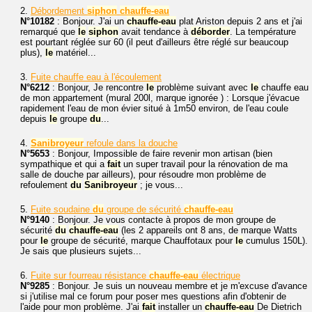
2.
Débordement
siphon
chauffe-eau
N°10182
: Bonjour. J'ai un
chauffe-eau
plat Ariston depuis 2 ans et j'ai
remarqué que
le
siphon
avait tendance à
déborder
. La température
est pourtant réglée sur 60 (il peut d'ailleurs être réglé sur beaucoup
plus),
le
matériel...
3.
Fuite chauffe eau à l'écoulement
N°6212
: Bonjour, Je rencontre
le
problème suivant avec
le
chauffe eau
de mon appartement (mural 200l, marque ignorée ) : Lorsque j'évacue
rapidement l'eau de mon évier situé à 1m50 environ, de l'eau coule
depuis
le
groupe
du
...
4.
Sanibroyeur
refoule dans la douche
N°5653
: Bonjour, Impossible de faire revenir mon artisan (bien
sympathique et qui a
fait
un super travail pour la rénovation de ma
salle de douche par ailleurs), pour résoudre mon problème de
refoulement
du
Sanibroyeur
; je vous...
5.
Fuite soudaine
du
groupe de sécurité
chauffe-eau
N°9140
: Bonjour. Je vous contacte à propos de mon groupe de
sécurité
du
chauffe-eau
(les 2 appareils ont 8 ans, de marque Watts
pour
le
groupe de sécurité, marque Chauffotaux pour
le
cumulus 150L).
Je sais que plusieurs sujets...
6.
Fuite sur fourreau résistance
chauffe-eau
électrique
N°9285
: Bonjour. Je suis un nouveau membre et je m'excuse d'avance
si j'utilise mal ce forum pour poser mes questions afin d'obtenir de
l'aide pour mon problème. J'ai
fait
installer un
chauffe-eau
De Dietrich