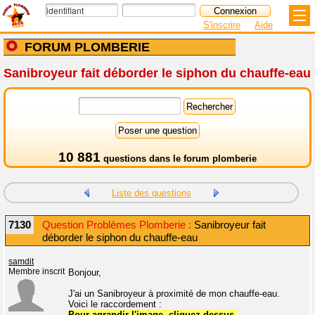
S'inscrire
Aide
FORUM PLOMBERIE
Sanibroyeur fait déborder le siphon du chauffe-eau
10 881
questions dans le
forum plomberie
Liste des questions
7130
Question Problèmes Plomberie :
Sanibroyeur fait
déborder le siphon du chauffe-eau
samdit
Membre inscrit
Bonjour,
J'ai un Sanibroyeur à proximité de mon chauffe-eau.
Voici le raccordement :
Pour agrandir l'image, cliquez dessus.