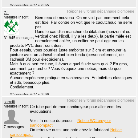
07 novembre 2017 à 23:55
Réponse 8 forum dépannage plomberie
GL
Membre inscrit
Bien reçu de nouveau. On ne voit pas comment cela
est fixé. Par contre on voit que le caoutchouc ne serre
pas.
Dans le cas d'un manchon de dilatation (horizontal ou
vertical chez Nicoll, il y a les deux), la partie mâle est
31 945 messages
normalement collée, un collier ne peut agir car les
produits PVC durs, sont durs.
Pour essais, vous pourriez juste emboiter sur 3 cm et entourer la
jointure avec un adhésif isolant bien tendu.(personnellement, de
l'adhésif 3M pour électriciens).
Mais à quoi sert ce tube, il évacue quel fluide vers quoi ? En gros,
comment ça marche ? Vous évoquez une notice, mais de quoi
exactement ?
Aucune expérience pratique en sanibroyeurs. En toilettes classiques
et sdb, beaucoup plus.
Cordialement.
08 novembre 2017 à 00:30
Réponse 9 forum dépannage plomberie
samdit
Membre inscrit
Ce tube part de mon sanibroyeur pour aller vers les
évacuations.
Voici la notice du produit :
Notice WC broyeur
sanicompact
7 messages
On retrouve aussi une note chez le fabricant
Notice
sanicompact