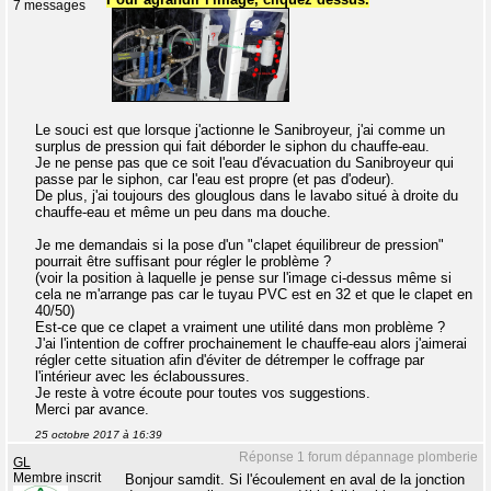
7 messages
Le souci est que lorsque j'actionne le Sanibroyeur, j'ai comme un
surplus de pression qui fait déborder le siphon du chauffe-eau.
Je ne pense pas que ce soit l'eau d'évacuation du Sanibroyeur qui
passe par le siphon, car l'eau est propre (et pas d'odeur).
De plus, j'ai toujours des glouglous dans le lavabo situé à droite du
chauffe-eau et même un peu dans ma douche.
Je me demandais si la pose d'un "clapet équilibreur de pression"
pourrait être suffisant pour régler le problème ?
(voir la position à laquelle je pense sur l'image ci-dessus même si
cela ne m'arrange pas car le tuyau PVC est en 32 et que le clapet en
40/50)
Est-ce que ce clapet a vraiment une utilité dans mon problème ?
J'ai l'intention de coffrer prochainement le chauffe-eau alors j'aimerai
régler cette situation afin d'éviter de détremper le coffrage par
l'intérieur avec les éclaboussures.
Je reste à votre écoute pour toutes vos suggestions.
Merci par avance.
25 octobre 2017 à 16:39
Réponse 1 forum dépannage plomberie
GL
Membre inscrit
Bonjour samdit. Si l'écoulement en aval de la jonction