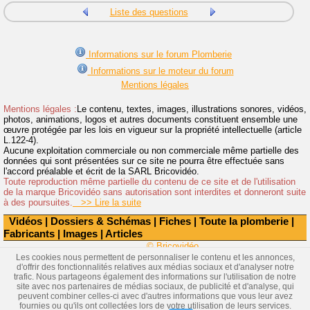
Liste des questions
Informations sur le forum Plomberie
Informations sur le moteur du forum
Mentions légales
Mentions légales :
Le contenu, textes, images, illustrations sonores, vidéos,
photos, animations, logos et autres documents constituent ensemble une
œuvre protégée par les lois en vigueur sur la propriété intellectuelle (article
L.122-4).
Aucune exploitation commerciale ou non commerciale même partielle des
données qui sont présentées sur ce site ne pourra être effectuée sans
l'accord préalable et écrit de la SARL Bricovidéo.
Toute reproduction même partielle du contenu de ce site et de l'utilisation
de la marque Bricovidéo sans autorisation sont interdites et donneront suite
à des poursuites.
>> Lire la suite
Vidéos
|
Dossiers & Schémas
|
Fiches
|
Toute la plomberie
|
Fabricants
|
Images
|
Articles
© Bricovidéo
Les cookies nous permettent de personnaliser le contenu et les annonces,
d'offrir des fonctionnalités relatives aux médias sociaux et d'analyser notre
trafic. Nous partageons également des informations sur l'utilisation de notre
site avec nos partenaires de médias sociaux, de publicité et d'analyse, qui
peuvent combiner celles-ci avec d'autres informations que vous leur avez
fournies ou qu'ils ont collectées lors de votre utilisation de leurs services.