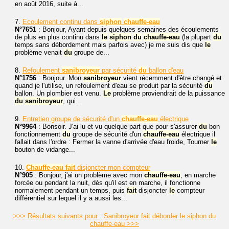
en août 2016, suite à...
7.
Ecoulement continu dans
siphon
chauffe-eau
N°7651
: Bonjour, Ayant depuis quelques semaines des écoulements
de plus en plus continu dans
le
siphon
du
chauffe-eau
(la plupart
du
temps sans débordement mais parfois avec) je me suis dis que
le
problème venait
du
groupe de...
8.
Refoulement
sanibroyeur
par sécurité
du
ballon d'eau
N°1756
: Bonjour. Mon
sanibroyeur
vient récemment d'être changé et
quand je l'utilise, un refoulement d'eau se produit par la sécurité
du
ballon. Un plombier est venu.
Le
problème proviendrait de la puissance
du
sanibroyeur
, qui...
9.
Entretien groupe de sécurité d'un
chauffe-eau
électrique
N°9964
: Bonsoir. J'ai lu et vu quelque part que pour s'assurer
du
bon
fonctionnement
du
groupe de sécurité d'un
chauffe-eau
électrique il
fallait dans l'ordre : Fermer la vanne d'arrivée d'eau froide, Tourner
le
bouton de vidange...
10.
Chauffe-eau
fait
disjoncter mon compteur
N°905
: Bonjour, j'ai un problème avec mon
chauffe-eau
, en marche
forcée ou pendant la nuit, dès qu'il est en marche, il fonctionne
normalement pendant un temps, puis
fait
disjoncter
le
compteur
différentiel sur lequel il y a aussi les...
>>> Résultats suivants pour : Sanibroyeur fait déborder le siphon du
chauffe-eau >>>