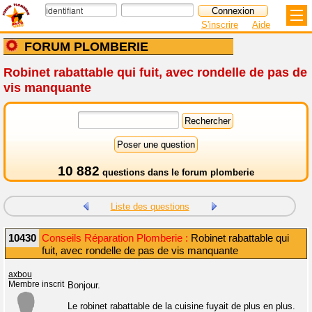
S'inscrire
Aide
FORUM PLOMBERIE
Robinet rabattable qui fuit, avec rondelle de pas de
vis manquante
10 882
questions dans le
forum plomberie
Liste des questions
10430
Conseils Réparation Plomberie :
Robinet rabattable qui
fuit, avec rondelle de pas de vis manquante
axbou
Membre inscrit
Bonjour.
Le robinet rabattable de la cuisine fuyait de plus en plus.