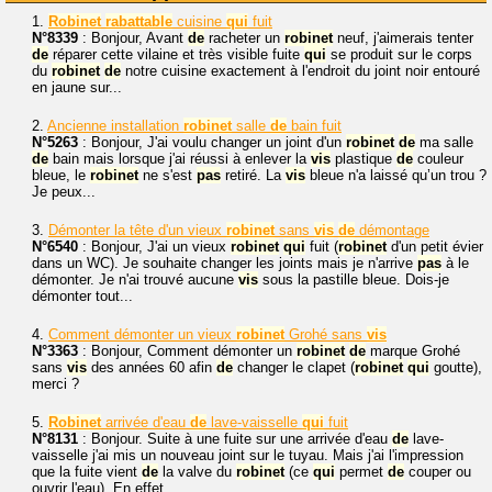
1.
Robinet
rabattable
cuisine
qui
fuit
N°8339
: Bonjour, Avant
de
racheter un
robinet
neuf, j'aimerais tenter
de
réparer cette vilaine et très visible fuite
qui
se produit sur le corps
du
robinet
de
notre cuisine exactement à l'endroit du joint noir entouré
en jaune sur...
2.
Ancienne installation
robinet
salle
de
bain fuit
N°5263
: Bonjour, J'ai voulu changer un joint d'un
robinet
de
ma salle
de
bain mais lorsque j'ai réussi à enlever la
vis
plastique
de
couleur
bleue, le
robinet
ne s'est
pas
retiré. La
vis
bleue n'a laissé qu’un trou ?
Je peux...
3.
Démonter la tête d'un vieux
robinet
sans
vis
de
démontage
N°6540
: Bonjour, J'ai un vieux
robinet
qui
fuit (
robinet
d'un petit évier
dans un WC). Je souhaite changer les joints mais je n'arrive
pas
à le
démonter. Je n'ai trouvé aucune
vis
sous la pastille bleue. Dois-je
démonter tout...
4.
Comment démonter un vieux
robinet
Grohé sans
vis
N°3363
: Bonjour, Comment démonter un
robinet
de
marque Grohé
sans
vis
des années 60 afin
de
changer le clapet (
robinet
qui
goutte),
merci ?
5.
Robinet
arrivée d'eau
de
lave-vaisselle
qui
fuit
N°8131
: Bonjour. Suite à une fuite sur une arrivée d'eau
de
lave-
vaisselle j'ai mis un nouveau joint sur le tuyau. Mais j'ai l'impression
que la fuite vient
de
la valve du
robinet
(ce
qui
permet
de
couper ou
ouvrir l'eau). En effet...