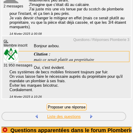
relativement peu avant.
J'imagine que c'était dû au calcaire.
2 messages
J'ai juste mis une vis tenue par du scotch de plomberie
pour l'instant, et ça tien à peu près.
Je vais devoir changer le mitigeur en effet (mais ce serait plutôt au
propriétaire, vu que la pièce était déjà cassée, et que les 3/4 étaient
manquants).
14 février 2025 à 00:08
Questions / Réponses Plomberie 3
GL
Membre inscrit
Bonjour axbou.
Citation :
mais ce serait plutôt au propriétaire
31 950 messages
Oui, c'est évident.
Ces systèmes de becs mobiles finissent toujours par fuir.
On vous laisse faire le nécessaire auprès du propriétaire pour qu'il
mandate un plombier à ses frais.
Éviter les marques bricotruc.
Cordialement.
14 février 2025 à 10:26
Liste des questions
Questions apparentées dans le forum Plomberi