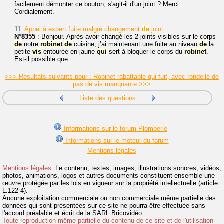
facilement démonter ce bouton, s'agit-il d'un joint ? Merci.
Cordialement.
11.
Appel à expert fuite malgré changement
de
joint
N°8355
: Bonjour. Après avoir changé les 2 joints visibles sur le corps
de
notre
robinet
de
cuisine, j’ai maintenant une fuite au niveau
de
la
petite
vis
entourée en jaune
qui
sert à bloquer le corps du
robinet
.
Est-il possible que...
>>> Résultats suivants pour : Robinet rabattable qui fuit, avec rondelle de
pas de vis manquante >>>
Liste des questions
Informations sur le forum Plomberie
Informations sur le moteur du forum
Mentions légales
Mentions légales :
Le contenu, textes, images, illustrations sonores, vidéos,
photos, animations, logos et autres documents constituent ensemble une
œuvre protégée par les lois en vigueur sur la propriété intellectuelle (article
L.122-4).
Aucune exploitation commerciale ou non commerciale même partielle des
données qui sont présentées sur ce site ne pourra être effectuée sans
l'accord préalable et écrit de la SARL Bricovidéo.
Toute reproduction même partielle du contenu de ce site et de l'utilisation