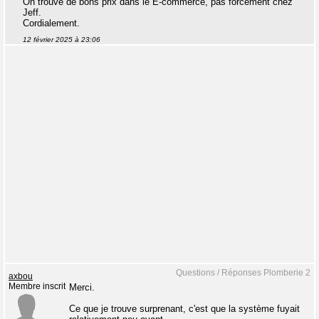
On trouve de bons prix dans le E-commerce, pas forcément chez
Jeff.
Cordialement.
12 février 2025 à 23:06
Questions / Réponses Plomberie 2
axbou
Membre inscrit
Merci.
Ce que je trouve surprenant, c'est que la système fuyait