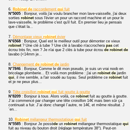
6.
Robinet
de
raccordement
qui
fuit
N°5005
: Bonjour, voilà j'ai voulu brancher mon lave-vaisselle, j'ai deux
sorties
robinet
sous l'évier un pour un raccord machine et un pour le
lave-vaisselle, le problème c'est qu'il fuit. En premier lieu je pensais
que c'était la...
7.
Démontage vieux
robinet
évier
N°6568
: Bonjour, Quel est le meilleur outil pour démonter ce vieux
robinet
? Une clé à tube ? Une clé à lavabo n'accrochera
pas
cet
écrou très fin, non ? Je n'ai que 2 clés à tube pour écrou
de
robinet
de
lavabo (<14mm je...
8.
Changement
de
robinet
de
jardin
N°7846
: Bonjour, Comme le dit mon pseudo, je suis un vrai noob en
bricolage plomberie... Et voilà mon problème : j'ai un
robinet
de
jardin
qui
, il me semble, a l'air soudé au tuyau. Seul problème ce
robinet
fuit
et je ne peux plus...
9.
Tête croisillon
robinet
qui
fuit goutte à goutte
N°8209
: Bonjour à tous. Alors voilà, ce
robinet
fuit au goutte à goutte.
J´ai commencé par changer une tête croisillon 14€ mais bien sûr ça
continuait a fuir. J´ai donc changé l´autre, re 14€, et même résultat. J
´en...
10.
Robinet
mélangeur thermostatique
qui
fuit
N°5585
: Bonjour Je possè
de
un
robinet
mélangeur thermostatique
qui
fuit au niveau du bouton droit (réglage température 38°). Peut-on