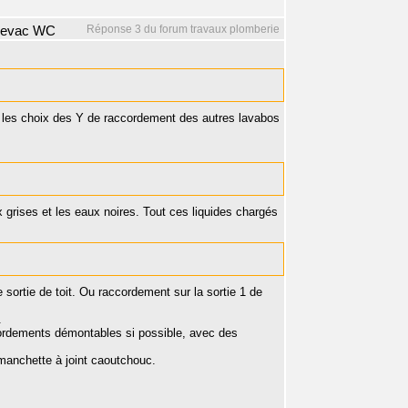
Réponse 3 du forum travaux plomberie
r evac WC
ù les choix des Y de raccordement des autres lavabos
x grises et les eaux noires. Tout ces liquides chargés
e sortie de toit. Ou raccordement sur la sortie 1 de
.
ccordements démontables si possible, avec des
e manchette à joint caoutchouc.