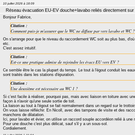
10 juillet 2026 à 18:09
Réseau évacuation EU-EV douche+lavabo reliés directement su
Bonjour Fabrice,
Citation :
Comment puis-je m'assurer que le WC ne diffuse par vers lavabo et WC ?
On s'arrange pour que le niveau du raccordement WC soit au plus bas, d'o
etc.
C'est assez intuitif.
Citation :
Est-ce une pratique admise de rejoindre les évacs EU vers EV ?
Ce semble être le cas la plupart du temps. Le tout à l'égout conduit les eau
sont traités dans les stations d'épuration.
Citation :
Une deuxième est nécessaire au WC 1 ?
Si c’est facile à réaliser, pourquoi pas, mais avec liaison en toiture avec un
façon à n'avoir qu'une seule sortie de toit.
La liaison au tout à l'égout se fait normalement dans un regard sur le trottoir
On vous laisse réfléchir. En Nicoll, avec des tampons de visite et des ra
manchons de dilatation.
Ici, pour lavabo et évier, on utilise un raccord souple accordéon relié à un
Pour une douche c'est plus délicat, sauf s'il y a un sous-sol.
Cordialement.