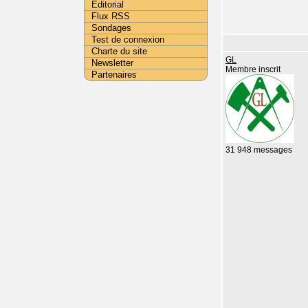
Editorial
Flux RSS
Sondages
Test de connexion
Charte du site
GL
Newsletter
Membre inscrit
Partenaires
31 948 messages