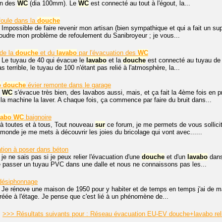
on des
WC
(dia 100mm). Le
WC
est connecté au tout à l'égout, la...
foule dans la
douche
 Impossible de faire revenir mon artisan (bien sympathique et qui a fait un su
ésoudre mon problème de refoulement du Sanibroyeur ; je vous...
de la
douche
et du
lavabo
par l'évacuation des
WC
 Le tuyau de 40 qui évacue le
lavabo
et la
douche
est connecté au tuyau de
as terrible, le tuyau de 100 n'étant pas relié à l'atmosphère, la...
o
douche
évier remonte dans le garage
s
WC
s'évacue très bien, des lavabos aussi, mais, et ça fait la 4ème fois en 
 la machine la laver. A chaque fois, ça commence par faire du bruit dans...
vabo
WC
baignoire
à toutes et à tous, Tout nouveau
sur
ce forum, je me permets de vous sollicit
monde je me mets à découvrir les joies du bricolage qui vont avec......
tion à poser dans béton
 je ne sais pas si je peux relier l'évacuation d'une
douche
et d'un
lavabo
dans
e passer un tuyau PVC dans une dalle et nous ne connaissons pas les...
désiphonnage
 Je rénove une maison de 1950 pour y habiter et de temps en temps j'ai de ma
créée à l'étage. Je pense que c'est lié à un phénomène de...
>>> Résultats suivants pour : Réseau évacuation EU-EV douche+lavabo re