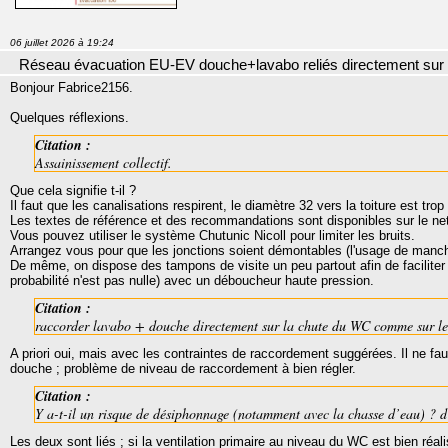
06 juillet 2026 à 19:24
Réseau évacuation EU-EV douche+lavabo reliés directement su
Bonjour Fabrice2156.
Quelques réflexions.
Citation :
Assainissement collectif.
Que cela signifie t-il ?
Il faut que les canalisations respirent, le diamètre 32 vers la toiture est trop 
Les textes de référence et des recommandations sont disponibles sur le ne
Vous pouvez utiliser le système Chutunic Nicoll pour limiter les bruits.
Arrangez vous pour que les jonctions soient démontables (l'usage de manchon
De même, on dispose des tampons de visite un peu partout afin de faciliter 
probabilité n'est pas nulle) avec un déboucheur haute pression.
Citation :
raccorder lavabo + douche directement sur la chute du WC comme sur l
A priori oui, mais avec les contraintes de raccordement suggérées. Il ne f
douche ; problème de niveau de raccordement à bien régler.
Citation :
Y a-t-il un risque de désiphonnage (notamment avec la chasse d’eau) ? d
Les deux sont liés ; si la ventilation primaire au niveau du WC est bien réal