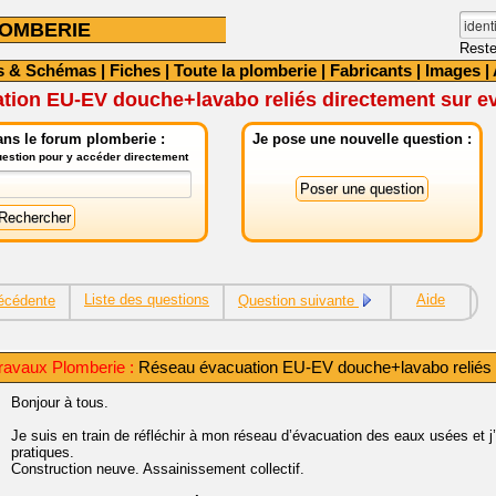
OMBERIE
Reste
s & Schémas
|
Fiches
|
Toute la plomberie
|
Fabricants
|
Images
|
tion EU-EV douche+lavabo reliés directement sur 
ns le forum plomberie :
Je pose une nouvelle question :
question pour y accéder directement
Liste des questions
Aide
écédente
Question suivante
ravaux Plomberie :
Réseau évacuation EU-EV douche+lavabo reliés 
Bonjour à tous.
Je suis en train de réfléchir à mon réseau d’évacuation des eaux usées et j’a
pratiques.
Construction neuve. Assainissement collectif.