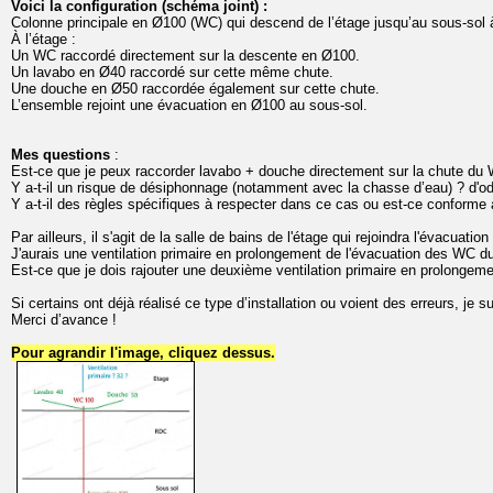
Voici la configuration (schéma joint) :
Colonne principale en Ø100 (WC) qui descend de l’étage jusqu’au sous-sol à 
À l’étage :
Un WC raccordé directement sur la descente en Ø100.
Un lavabo en Ø40 raccordé sur cette même chute.
Une douche en Ø50 raccordée également sur cette chute.
L’ensemble rejoint une évacuation en Ø100 au sous-sol.
Mes questions
:
Est-ce que je peux raccorder lavabo + douche directement sur la chute d
Y a-t-il un risque de désiphonnage (notamment avec la chasse d’eau) ? d'o
Y a-t-il des règles spécifiques à respecter dans ce cas ou est-ce conforme
Par ailleurs, il s'agit de la salle de bains de l'étage qui rejoindra l'évacuati
J'aurais une ventilation primaire en prolongement de l'évacuation des WC 
Est-ce que je dois rajouter une deuxième ventilation primaire en prolongem
Si certains ont déjà réalisé ce type d’installation ou voient des erreurs, je 
Merci d’avance !
Pour agrandir l'image, cliquez dessus.