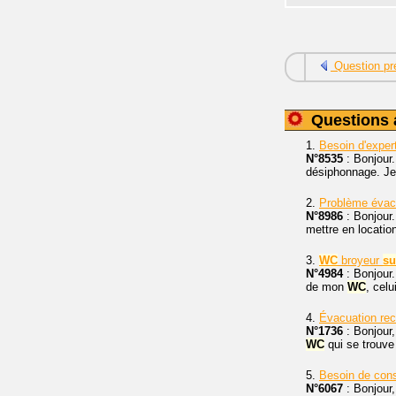
Question pr
Questions 
1.
Besoin d'exper
N°8535
: Bonjour.
désiphonnage. Je 
2.
Problème évac
N°8986
: Bonjour.
mettre en location
3.
WC
broyeur
su
N°4984
: Bonjour.
de mon
WC
, celu
4.
Évacuation re
N°1736
: Bonjour
WC
qui se trouve 
5.
Besoin de cons
N°6067
: Bonjour,