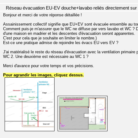
Réseau évacuation EU-EV douche+lavabo reliés directement su
Bonjour et merci de votre réponse détaillée !
Assainissement collectif signifie que EU+EV sont évacuée ensemble au tou
Comment puis-je m'assurer que le WC ne diffuse par vers lavabo et WC ? Dev
d'une maison en madrier et les descentes d'évacuation seront apparentes.
C'est pour cela que je souhaite en limiter le nombre.)
Est-ce une pratique admise de rejoindre les évacs EU vers EV ?
J'ai matérialisé le reste du réseau d'évacuation avec la ventilation primair
WC 2. Une deuxième est nécessaire au WC 1 ?
Merci d'avance pour votre temps et vos précisions.
Pour agrandir les images, cliquez dessus.