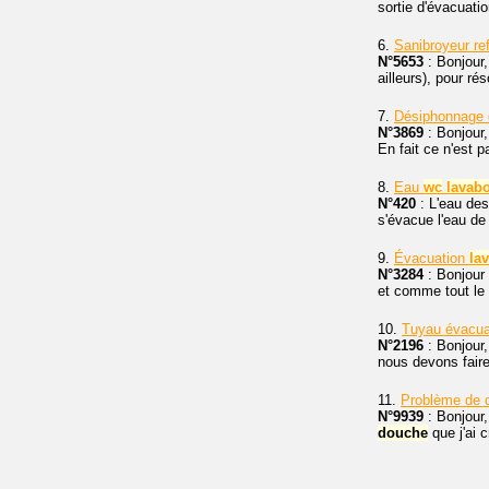
sortie d'évacuati
6.
Sanibroyeur re
N°5653
: Bonjour,
ailleurs), pour r
7.
Désiphonnage 
N°3869
: Bonjour,
En fait ce n'est p
8.
Eau
wc
lavab
N°420
: L'eau de
s'évacue l'eau de
9.
Évacuation
la
N°3284
: Bonjour 
et comme tout le 
10.
Tuyau évacua
N°2196
: Bonjour,
nous devons fair
11.
Problème de 
N°9939
: Bonjour,
douche
que j'ai 