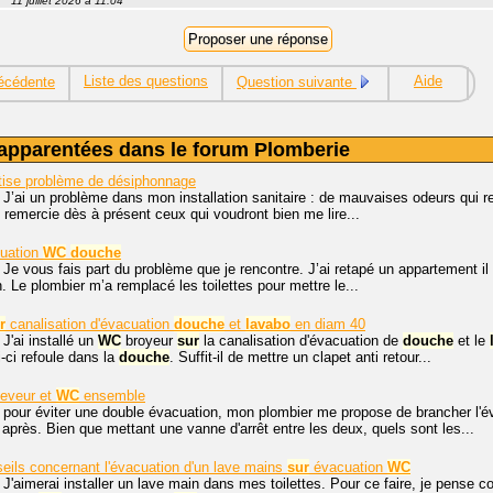
11 juillet 2026 à 11:04
Liste des questions
Aide
écédente
Question suivante
apparentées dans le forum Plomberie
tise problème de désiphonnage
 J’ai un problème dans mon installation sanitaire : de mauvaises odeurs qui r
remercie dès à présent ceux qui voudront bien me lire...
uation
WC
douche
 Je vous fais part du problème que je rencontre. J’ai retapé un appartement i
. Le plombier m’a remplacé les toilettes pour mettre le...
r
canalisation d'évacuation
douche
et
lavabo
en diam 40
 J'ai installé un
WC
broyeur
sur
la canalisation d'évacuation de
douche
et le
i-ci refoule dans la
douche
. Suffit-il de mettre un clapet anti retour...
ceveur et
WC
ensemble
, pour éviter une double évacuation, mon plombier me propose de brancher l'
après. Bien que mettant une vanne d'arrêt entre les deux, quels sont les...
eils concernant l'évacuation d'un lave mains
sur
évacuation
WC
 J'aimerai installer un lave main dans mes toilettes. Pour ce faire, je pense 