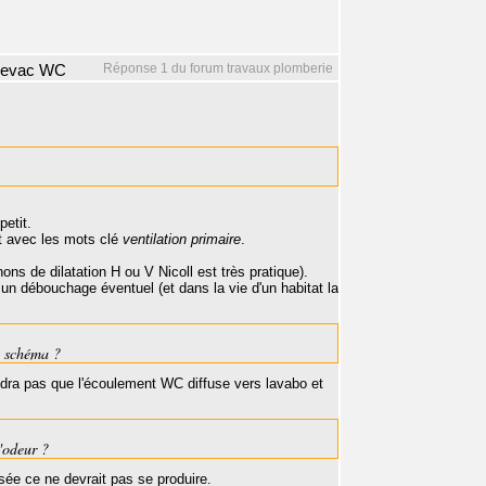
Réponse 1 du forum travaux plomberie
r evac WC
petit.
t avec les mots clé
ventilation primaire
.
s de dilatation H ou V Nicoll est très pratique).
un débouchage éventuel (et dans la vie d'un habitat la
e schéma ?
audra pas que l'écoulement WC diffuse vers lavabo et
'odeur ?
isée ce ne devrait pas se produire.