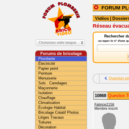
FORUM PL
Vidéos
|
Dossier
Réseau évacua
Rechercher da
ou taper le n° d'une 
Choisissez votre langue
Forums de bricolage
Plomberie
Électricité
Papier peint
Peinture
Menuiserie
Question pr
Sols . Carrelages
Maçonnerie
Isolation
10868
Question T
Chauffage
Climatisation
Fabrice2156
Écologie Habitat
Membre inscrit
Bricolage Créatif Photos
Litiges Travaux
Toitures
Décoration