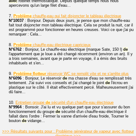
avec
robinet thermostatique. Depuis quelque temps nous nous
apercevons qu'un large filet d'eau...
7.
Problème
chauffe-eau qui fait disjoncter le tableau électrique
N°10037
: Bonjour. Depuis deux jours, je pense que mon chauffe-eau
fait tout disjoncter mon tableau électrique. Cela se produit la nuit, car il
est programmé pour fonctionner en heures creuses. Voici ce que j'ai pu
remarquer : Cela...
8.
Problème
chauffe-eau électrique capricieux
N°6762
: Bonjour, Le chauffe-eau électrique (marque Sate, 150 l)
de
l'appartement que je loue a été changé récemment (environ un an). Il y
a trois semaines, avant que je parte en voyage, il a émis des bruits
inhabituels et s'en...
9.
Problème
flotteur
réservoir WC se remplit vite et ne s'arrête plus
N°6096
: Bonjour, Le réservoir
de
ma chasse d'eau se remplissait très
lentement. J'ai suivi vos conseils et j'ai changé le joint
de
l'écrou en
plastique sur le côté. Il était effectivement percé. Malheureusement j'ai
dû faire...
10.
Entretien groupe
de
sécurité d'un chauffe-eau électrique
N°9964
: Bonsoir. J'ai lu et vu quelque part que pour s'assurer du bon
fonctionnement du groupe
de
sécurité d'un chauffe-eau électrique il
fallait dans l'ordre : Fermer la vanne d'arrivée d'eau froide, Tourner le
bouton
de
vidange...
>>> Résultats suivants pour : Problème générateur de vapeur avec flotteur
électrique >>>