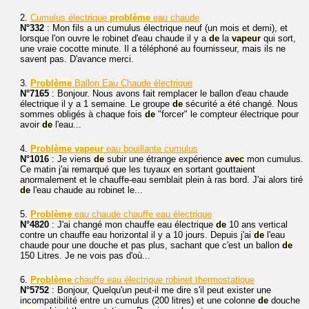
2.
Cumulus électrique
problème
eau chaude
N°332
: Mon fils a un cumulus électrique neuf (un mois et demi), et
lorsque l'on ouvre le robinet d'eau chaude il y a
de
la
vapeur
qui sort,
une vraie cocotte minute. Il a téléphoné au fournisseur, mais ils ne
savent pas. D'avance merci.
3.
Problème
Ballon Eau Chaude électrique
N°7165
: Bonjour. Nous avons fait remplacer le ballon d'eau chaude
électrique il y a 1 semaine. Le groupe
de
sécurité a été changé. Nous
sommes obligés à chaque fois
de
"forcer" le compteur électrique pour
avoir
de
l'eau...
4.
Problème
vapeur
eau bouillante cumulus
N°1016
: Je viens
de
subir une étrange expérience
avec
mon cumulus.
Ce matin j'ai remarqué que les tuyaux en sortant gouttaient
anormalement et le chauffe-eau semblait plein à ras bord. J'ai alors tiré
de
l'eau chaude au robinet le...
5.
Problème
eau chaude chauffe eau électrique
N°4820
: J'ai changé mon chauffe eau électrique
de
10 ans vertical
contre un chauffe eau horizontal il y a 10 jours. Depuis j'ai
de
l'eau
chaude pour une douche et pas plus, sachant que c'est un ballon
de
150 Litres. Je ne vois pas d'où...
6.
Problème
chauffe eau électrique robinet thermostatique
N°5752
: Bonjour, Quelqu'un peut-il me dire s'il peut exister une
incompatibilité entre un cumulus (200 litres) et une colonne
de
douche