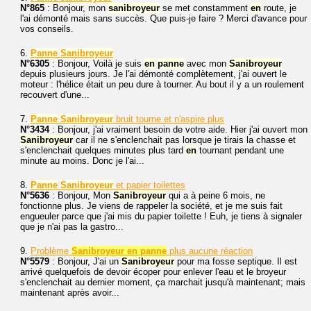
N°865
: Bonjour, mon
sanibroyeur
se met constamment
en
route, je
l'ai démonté mais sans succès. Que puis-je faire ? Merci d'avance pour
vos conseils.
6.
Panne
Sanibroyeur
N°6305
: Bonjour, Voilà je suis
en
panne
avec mon
Sanibroyeur
depuis plusieurs jours. Je l'ai démonté complètement, j'ai ouvert le
moteur : l'hélice était un peu dure à tourner. Au bout il y a un roulement
recouvert d'une...
7.
Panne
Sanibroyeur
bruit tourne et n'aspire plus
N°3434
: Bonjour, j'ai vraiment besoin de votre aide. Hier j'ai ouvert mon
Sanibroyeur
car il ne s'enclenchait pas lorsque je tirais la chasse et
s'enclenchait quelques minutes plus tard
en
tournant pendant une
minute au moins. Donc je l'ai...
8.
Panne
Sanibroyeur
et papier toilettes
N°5636
: Bonjour, Mon
Sanibroyeur
qui a à peine 6 mois, ne
fonctionne plus. Je viens de rappeler la société, et je me suis fait
engueuler parce que j'ai mis du papier toilette ! Euh, je tiens à signaler
que je n'ai pas la gastro...
9.
Problème
Sanibroyeur en panne
plus aucune réaction
N°5579
: Bonjour, J'ai un
Sanibroyeur
pour ma fosse septique. Il est
arrivé quelquefois de devoir écoper pour enlever l'eau et le broyeur
s'enclenchait au dernier moment, ça marchait jusqu'à maintenant; mais
maintenant après avoir...