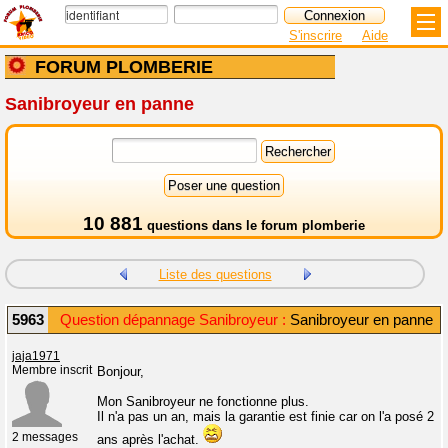
S'inscrire
Aide
FORUM PLOMBERIE
Sanibroyeur en panne
10 881
questions dans le
forum plomberie
Liste des questions
5963
Question dépannage Sanibroyeur :
Sanibroyeur en panne
jaja1971
Membre inscrit
Bonjour,
Mon Sanibroyeur ne fonctionne plus.
Il n'a pas un an, mais la garantie est finie car on l'a posé 2
2 messages
ans après l'achat.