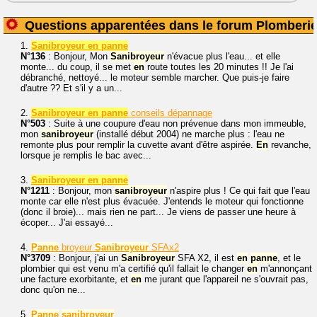
Questions apparentées dans le forum Plomberi
1.
Sanibroyeur en panne
N°136
: Bonjour, Mon
Sanibroyeur
n'évacue plus l'eau... et elle
monte... du coup, il se met
en
route toutes les 20 minutes !! Je l'ai
débranché, nettoyé... le moteur semble marcher. Que puis-je faire
d'autre ?? Et s'il y a un...
2.
Sanibroyeur en panne
conseils dépannage
N°503
: Suite à une coupure d'eau non prévenue dans mon immeuble,
mon
sanibroyeur
(installé début 2004) ne marche plus : l'eau ne
remonte plus pour remplir la cuvette avant d'être aspirée.
En
revanche,
lorsque je remplis le bac avec...
3.
Sanibroyeur en panne
N°1211
: Bonjour, mon
sanibroyeur
n'aspire plus ! Ce qui fait que l'eau
monte car elle n'est plus évacuée. J'entends le moteur qui fonctionne
(donc il broie)... mais rien ne part... Je viens de passer une heure à
écoper... J'ai essayé...
4.
Panne
broyeur
Sanibroyeur
SFAx2
N°3709
: Bonjour, j'ai un
Sanibroyeur
SFA X2, il est
en
panne
, et le
plombier qui est venu m'a certifié qu'il fallait le changer
en
m'annonçant
une facture exorbitante, et
en
me jurant que l'appareil ne s'ouvrait pas,
donc qu'on ne...
5.
Panne
sanibroyeur