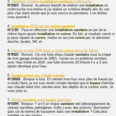
3.
Validation schéma
installation
sanitaire
multicouche
N°6903
: Bonsoir. Je prévois bientôt de réaliser une
installation
en
multicouche moi-même et j'ai réalisé un schéma détaillé afin d'y voir
plus clair étant donné que je suis novice en plomberie. L'un d'entre
vous pourrait-il...
4.
Installation
PER raccord
cuivre
sanitaire
N°1720
: Peut-on effectuer une
installation
sanitaire
en per de la
même façon quune
installation
en
cuivre
. En fait, je voudrais savoir si
je peux repartir du
cuivre
, mettre un raccord
cuivre
per, et alimenter
douche, lavabo, WC et...
5.
Passer un tube PER dans un tube
cuivre
percé de 18mm
N°9520
: Bonsoir. J'ai une fuite d'eau chaude
sanitaire
sous la chape
de mon garage (maison de 1982). J'avais eu un problème similaire
avec l'eau froide en 2020, une fuite d'environ 20 l/heure il y a 3 ans
(quasi identique pour l'eau...
6.
Tuyaux
cuivre
eau chaude calcaire
N°10026
: Bonjour à tous. En retirant mon four sous plan de travail qui
a rendu l'âme, je me suis rendu compte derrière que le
tuyaux
d'arrivée
eau chaude étant très calcaire avec des dépôts de la couleur verte. Je
vous joins la...
7.
Risque
sanitaire
avec
tuyaux
dormants
N°6594
: Bonjour, Y a-t-il un risque
sanitaire
réel (développement de
vilaines bactéries pathogènes :huffy:) avec des portions "dormantes"
(pas sûr du terme) de tuyauterie dans une
installation
? Cela peut
sembler un peu parano...