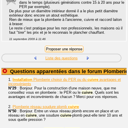
dans le temps (plusieurs générations contre 15 à 20 ans pour le
PER par exemple).
De plus pour un diamètre intérieur donné il a le plus petit diamètre
extérieur donc encore un atout esthétique.
Rien de mieux que la plomberie à l'ancienne, cuivre et raccord laiton
à braser.
Le reste c'est pratique pour les non professionnels, les maisons où il
faut "tirer" les prix et je le reconnais le plancher chauffant.
11 septembre 2009 à 11:46
Liste des questions
Questions apparentées dans le forum Plomberi
1.
Installation
Plomberie choisir du PER ou du
cuivre
avantages et
inconvénients
N°29
: Bonjour. Pour la construction d'une maison neuve, que me
conseillez vous en plomberie : le PER ou le
cuivre
. Quels sont les
avantages et inconvénients de chacun ? Merci pour vos réponses.
2.
Plomberie réseau soudure plomb
cuivre
N°50
: Bonjour. Entre un vieux réseau plomb encore en place et un
réseau en
cuivre
, une soudure
cuivre
-plomb peut-elle tenir 10 ans et
sous quelle pression ?