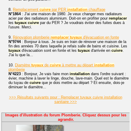
8.
Remplacement
cuivre
par PER
installation
chauffage
N°1864
: J'ai une maison de 1980. Je veux changer mes radiateurs
acier par des radiateurs aluminium. Doit-on en profiter pour
remplacer
les
tuyaux
cuivre
par du PER ? Je voudrais éviter des fuites dues à
l'usure. Merci.
9.
Rénovation plomberie
remplacer
tuyaux
d'évacuation en fonte
N°9744
: Bonjour à tous. Je suis en train de rénover une maison de la
fin des années 70 dans laquelle je refais salle de bains et cuisine. Les
tuyaux
d'évacuation sont en fonte et les
tuyaux
d'arrivée en
cuivre
.
J'ai lu que la...
10.
Diamètre
tuyaux
de
cuivre
à mettre au départ
installation
plomberie
N°4223
: Bonjour, Je vais faire mon
installation
dans l'ordre suivant :
évier, machine à laver le linge, douche, lave-main. Quel est le diamètre
du tuyau de
cuivre
que je dois mettre au départ ? Et ensuite, dois-je
diminuer le diamètre...
>>> Résultats suivants pour : Remplacer tuyaux cuivre installation
sanitaire >>>
Images d'illustration du forum Plomberie. Cliquez dessus pour les
agrandir.