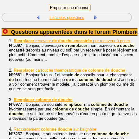
Liste des questions
Questions apparentées dans le forum Plomberi
1.
Remplacer
receveur
de
douche
encastrée
par receveur à poser
N°5397
: Bonjour, J’envisage
de
remplacer
mon receveur
de
douche
encastré (rebords au niveau du sol) par un receveur à poser légèrement
plus petit. Comment combler l’espace entre le trou laissé par l’ancien
receveur (au moins...
2.
Remplacer
cartouche thermostatique
de
colonne
de
douche
N°9581
: Bonjour à tous. J'ai besoin
de
conseils pour le changement
de
la cartouche thermostatique
de
ma
colonne
de
douche
. J'ai du mal
à voir comment trouver le modèle, j'ai contacté un plombier qui me dit
que ce ne sera pas facile,...
3.
Remplacer
colonne
de
douche
N°6977
: Bonjour, Je souhaite
remplacer
ma
colonne
de
douche
hydromassante par une
colonne
de
douche
simple. En démontant la
douche
, je suis tombé sur les arrivées d'eau en photo et je n'arrive pas
à dévisser la partie coudée (je...
4.
Raccordement
colonne
douche
sur baignoire
N°3237
: Bonjour, je souhaiterais installer une
colonne
de
douche
dans ma baignoire actuelle tout en conservant les branchements