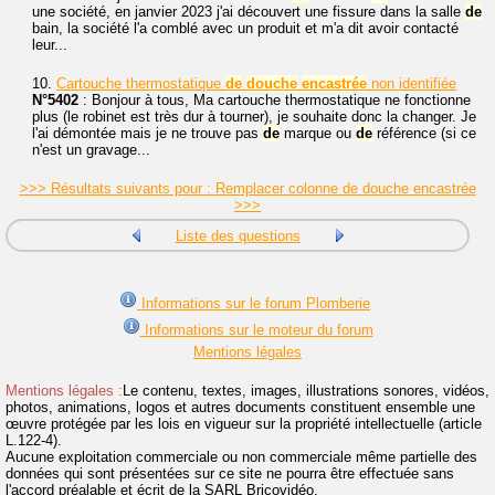
une société, en janvier 2023 j'ai découvert une fissure dans la salle
de
bain, la société l'a comblé avec un produit et m'a dit avoir contacté
leur...
10.
Cartouche thermostatique
de
douche
encastrée
non identifiée
N°5402
: Bonjour à tous, Ma cartouche thermostatique ne fonctionne
plus (le robinet est très dur à tourner), je souhaite donc la changer. Je
l'ai démontée mais je ne trouve pas
de
marque ou
de
référence (si ce
n'est un gravage...
>>> Résultats suivants pour : Remplacer colonne de douche encastrée
>>>
Liste des questions
Informations sur le forum Plomberie
Informations sur le moteur du forum
Mentions légales
Mentions légales :
Le contenu, textes, images, illustrations sonores, vidéos,
photos, animations, logos et autres documents constituent ensemble une
œuvre protégée par les lois en vigueur sur la propriété intellectuelle (article
L.122-4).
Aucune exploitation commerciale ou non commerciale même partielle des
données qui sont présentées sur ce site ne pourra être effectuée sans
l'accord préalable et écrit de la SARL Bricovidéo.