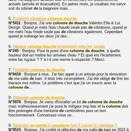
actuels (arrivée et évacuation). En autres mots, je voudrais me servir
soit du robinet
de
la baignoire mais...
5.
Problème vibrations
colonne
douche
N°5411
: Bonjour, J'ai une
colonne
de
douche
Valentin Elle & Lui
Design. Quand je mets l'eau chaude seule pas
de
vibrations, quand je
me mets l'eau froide seule pas
de
vibrations également. Cependant
quand je mélange les deux j'ai des...
6.
Hauteur
colonne
douche
écartement entre les tuyaux
N°245
: Bonjour. Pour la pose d'une
colonne
de
douche
, à quelle
hauteur doit-on mettre les arrivées d'eau ? Et quel est l'écartement
entre les tuyaux ? Y a t-il une norme à respecter ? Merci.
7.
Problème
colonne
de
douche
N°8410
: Bonjour à tous. J'ai fais appel à un artisan pour la rénovation
de
ma salle
de
bain. Il était très incompétent. J'ai été obligé
de
finir les
travaux moi même. Le problème c'est que j'ai un soucis avec la
colonne
de
...
8.
Rallonger
colonne
de
douche
N°5978
: Bonjour, Je viens d'installer un kit
de
colonne
de
douche
mais malheureusement j'ai posé le mitigeur trop bas et la
colonne
doit
être prolongée d'une trentaine
de
centimètres pour un bon
fonctionnement. Connaissez-vous un...
9.
Baignoire
encastrée
à
remplacer
faut-il casser le carrelage ?
N°9515
: Bonjour. J'ai confié la réfection
de
ma salle
de
bain en 2022 à