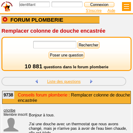
S'inscrire
Aide
FORUM PLOMBERIE
Remplacer colonne de douche encastrée
10 881
questions dans le
forum plomberie
Liste des questions
9738
Conseils forum plomberie :
Remplacer colonne de douche
encastrée
cricribe
Membre inscrit
Bonjour à tous.
J'ai une douche avec un thermostat que nous avons
changé, mais je n'arrive pas à avoir de l'eau bien chaude,
elle est tiède.