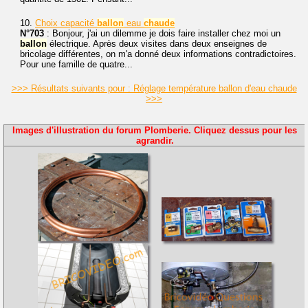
10.
Choix capacité
ballon
eau
chaude
N°703
: Bonjour, j'ai un dilemme je dois faire installer chez moi un
ballon
électrique. Après deux visites dans deux enseignes de
bricolage différentes, on m'a donné deux informations contradictoires.
Pour une famille de quatre...
>>> Résultats suivants pour : Réglage température ballon d'eau chaude
>>>
Images d'illustration du forum Plomberie. Cliquez dessus pour les
agrandir.