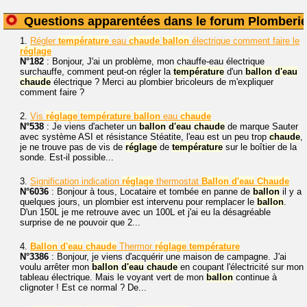
Questions apparentées dans le forum Plomberi
1.
Régler
température
eau
chaude
ballon
électrique comment faire le
réglage
N°182
: Bonjour, J'ai un problème, mon chauffe-eau électrique
surchauffe, comment peut-on régler la
température
d'un
ballon
d'eau
chaude
électrique ? Merci au plombier bricoleurs de m'expliquer
comment faire ?
2.
Vis
réglage
température
ballon
eau
chaude
N°538
: Je viens d'acheter un
ballon
d'eau
chaude
de marque Sauter
avec système ASI et résistance Stéatite, l'eau est un peu trop
chaude
,
je ne trouve pas de vis de
réglage
de
température
sur le boîtier de la
sonde. Est-il possible...
3.
Signification indication
réglage
thermostat
Ballon
d'eau
Chaude
N°6036
: Bonjour à tous, Locataire et tombée en panne de
ballon
il y a
quelques jours, un plombier est intervenu pour remplacer le
ballon
.
D'un 150L je me retrouve avec un 100L et j'ai eu la désagréable
surprise de ne pouvoir que 2...
4.
Ballon
d'eau
chaude
Thermor
réglage
température
N°3386
: Bonjour, je viens d'acquérir une maison de campagne. J'ai
voulu arrêter mon
ballon
d'eau
chaude
en coupant l'électricité sur mon
tableau électrique. Mais le voyant vert de mon
ballon
continue à
clignoter ! Est ce normal ? De...