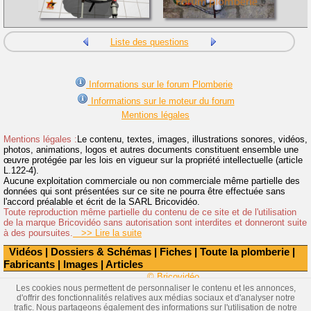
Liste des questions
Informations sur le forum Plomberie
Informations sur le moteur du forum
Mentions légales
Mentions légales :
Le contenu, textes, images, illustrations sonores, vidéos,
photos, animations, logos et autres documents constituent ensemble une
œuvre protégée par les lois en vigueur sur la propriété intellectuelle (article
L.122-4).
Aucune exploitation commerciale ou non commerciale même partielle des
données qui sont présentées sur ce site ne pourra être effectuée sans
l'accord préalable et écrit de la SARL Bricovidéo.
Toute reproduction même partielle du contenu de ce site et de l'utilisation
de la marque Bricovidéo sans autorisation sont interdites et donneront suite
à des poursuites.
>> Lire la suite
Vidéos
|
Dossiers & Schémas
|
Fiches
|
Toute la plomberie
|
Fabricants
|
Images
|
Articles
© Bricovidéo
Les cookies nous permettent de personnaliser le contenu et les annonces,
d'offrir des fonctionnalités relatives aux médias sociaux et d'analyser notre
trafic. Nous partageons également des informations sur l'utilisation de notre