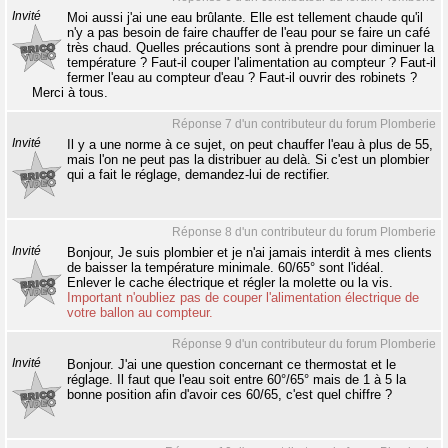
Invité
Moi aussi j'ai une eau brûlante. Elle est tellement chaude qu'il
n'y a pas besoin de faire chauffer de l'eau pour se faire un café
très chaud. Quelles précautions sont à prendre pour diminuer la
température ? Faut-il couper l'alimentation au compteur ? Faut-il
fermer l'eau au compteur d'eau ? Faut-il ouvrir des robinets ?
Merci à tous.
Réponse 7 d'un contributeur du forum Plomberie
Invité
Il y a une norme à ce sujet, on peut chauffer l'eau à plus de 55,
mais l'on ne peut pas la distribuer au delà. Si c'est un plombier
qui a fait le réglage, demandez-lui de rectifier.
Réponse 8 d'un contributeur du forum Plomberie
Invité
Bonjour, Je suis plombier et je n'ai jamais interdit à mes clients
de baisser la température minimale. 60/65° sont l'idéal.
Enlever le cache électrique et régler la molette ou la vis.
Important n'oubliez pas de couper l'alimentation électrique de
votre ballon au compteur.
Réponse 9 d'un contributeur du forum Plomberie
Invité
Bonjour. J'ai une question concernant ce thermostat et le
réglage. Il faut que l'eau soit entre 60°/65° mais de 1 à 5 la
bonne position afin d'avoir ces 60/65, c'est quel chiffre ?