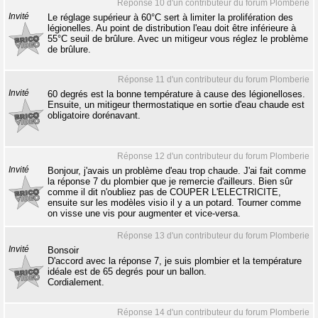
Réponse 10 d'un contributeur du forum Plomberie
Invité
Le réglage supérieur à 60°C sert à limiter la prolifération des
légionelles. Au point de distribution l'eau doit être inférieure à
55°C seuil de brûlure. Avec un mitigeur vous réglez le problème
de brûlure.
Réponse 11 d'un contributeur du forum Plomberie
Invité
60 degrés est la bonne température à cause des légionelloses.
Ensuite, un mitigeur thermostatique en sortie d'eau chaude est
obligatoire dorénavant.
Réponse 12 d'un contributeur du forum Plomberie
Invité
Bonjour, j'avais un problème d'eau trop chaude. J'ai fait comme
la réponse 7 du plombier que je remercie d'ailleurs. Bien sûr
comme il dit n'oubliez pas de COUPER L'ELECTRICITE,
ensuite sur les modèles visio il y a un potard. Tourner comme
on visse une vis pour augmenter et vice-versa.
Réponse 13 d'un contributeur du forum Plomberie
Invité
Bonsoir
D'accord avec la réponse 7, je suis plombier et la température
idéale est de 65 degrés pour un ballon.
Cordialement.
Réponse 14 d'un contributeur du forum Plomberie