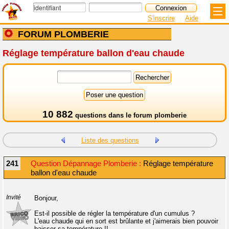
S'inscrire
Aide
FORUM PLOMBERIE
Réglage température ballon d'eau chaude
10 882
questions dans le
forum plomberie
Liste des questions
241
Question Dépannage Plomberie :
Réglage température
ballon d'eau chaude
Invité
Bonjour,
Est-il possible de régler la température d'un cumulus ?
L'eau chaude qui en sort est brûlante et j'aimerais bien pouvoir
baisser sa température !!