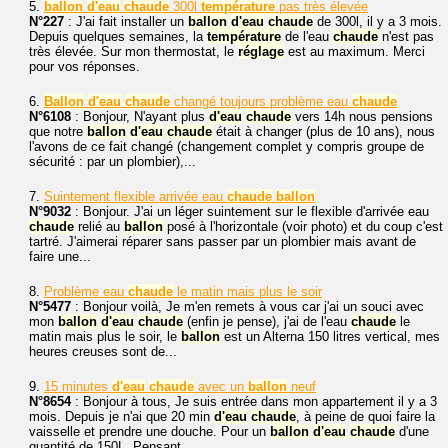
5.
ballon
d'eau
chaude
300l
température
pas très élevée
N°227
: J'ai fait installer un
ballon
d'eau
chaude
de 300l, il y a 3 mois.
Depuis quelques semaines, la
température
de l'eau
chaude
n'est pas
très élevée. Sur mon thermostat, le
réglage
est au maximum. Merci
pour vos réponses.
6.
Ballon
d'eau
chaude
changé toujours problème eau
chaude
N°6108
: Bonjour, N'ayant plus
d'eau
chaude
vers 14h nous pensions
que notre
ballon
d'eau
chaude
était à changer (plus de 10 ans), nous
l'avons de ce fait changé (changement complet y compris groupe de
sécurité : par un plombier),...
7.
Suintement flexible arrivée eau
chaude
ballon
N°9032
: Bonjour. J'ai un léger suintement sur le flexible d'arrivée eau
chaude
relié au
ballon
posé à l'horizontale (voir photo) et du coup c'est
tartré. J'aimerai réparer sans passer par un plombier mais avant de
faire une...
8.
Problème eau
chaude
le matin mais plus le soir
N°5477
: Bonjour voilà, Je m'en remets à vous car j'ai un souci avec
mon
ballon
d'eau
chaude
(enfin je pense), j'ai de l'eau
chaude
le
matin mais plus le soir, le
ballon
est un Alterna 150 litres vertical, mes
heures creuses sont de...
9.
15 minutes
d'eau
chaude
avec un
ballon
neuf
N°8654
: Bonjour à tous, Je suis entrée dans mon appartement il y a 3
mois. Depuis je n'ai que 20 min
d'eau
chaude
, à peine de quoi faire la
vaisselle et prendre une douche. Pour un
ballon
d'eau
chaude
d'une
quantité de 150L. Pensant...