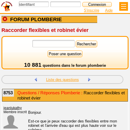
S'inscrire
Aide
FORUM PLOMBERIE
Raccorder flexibles et robinet évier
10 881
questions dans le
forum plomberie
Liste des questions
8753
Questions / Réponses Plomberie :
Raccorder flexibles et
robinet évier
jeanlukathy
Membre inscrit
Bonjour.
Est-ce que je peux raccorder des flexibles entre mon
robinet et l'arrivée d'eau qui est plus haute voir sur le
schéma.