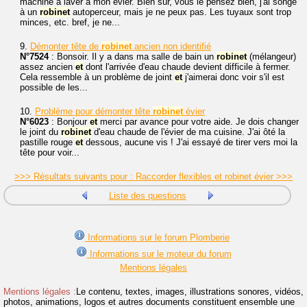
machine à laver à mon évier. Bien sûr, vous le pensez bien, j'ai songé
à un
robinet
autoperceur, mais je ne peux pas. Les tuyaux sont trop
minces, etc. bref, je ne...
9.
Démonter tête de
robinet
ancien non identifié
N°7524
: Bonsoir. Il y a dans ma salle de bain un
robinet
(mélangeur)
assez ancien
et
dont l'arrivée d'eau chaude devient difficile à fermer.
Cela ressemble à un problème de joint
et
j'aimerai donc voir s'il est
possible de les...
10.
Problème pour démonter tête
robinet
évier
N°6023
: Bonjour
et
merci par avance pour votre aide. Je dois changer
le joint du
robinet
d'eau chaude de l'évier de ma cuisine. J'ai ôté la
pastille rouge
et
dessous, aucune vis ! J'ai essayé de tirer vers moi la
tête pour voir...
>>> Résultats suivants pour : Raccorder flexibles et robinet évier >>>
Liste des questions
Informations sur le forum Plomberie
Informations sur le moteur du forum
Mentions légales
Mentions légales :
Le contenu, textes, images, illustrations sonores, vidéos,
photos, animations, logos et autres documents constituent ensemble une