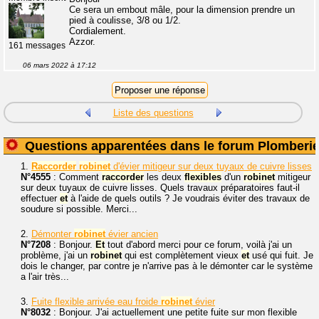
Ce sera un embout mâle, pour la dimension prendre un
pied à coulisse, 3/8 ou 1/2.
Cordialement.
Azzor.
161 messages
06 mars 2022 à 17:12
Liste des questions
Questions apparentées dans le forum Plomberi
1.
Raccorder
robinet
d'évier mitigeur sur deux tuyaux de cuivre lisses
N°4555
: Comment
raccorder
les deux
flexibles
d'un
robinet
mitigeur
sur deux tuyaux de cuivre lisses. Quels travaux préparatoires faut-il
effectuer
et
à l'aide de quels outils ? Je voudrais éviter des travaux de
soudure si possible. Merci...
2.
Démonter
robinet
évier ancien
N°7208
: Bonjour.
Et
tout d'abord merci pour ce forum, voilà j'ai un
problème, j'ai un
robinet
qui est complètement vieux
et
usé qui fuit. Je
dois le changer, par contre je n'arrive pas à le démonter car le système
a l'air très...
3.
Fuite flexible arrivée eau froide
robinet
évier
N°8032
: Bonjour. J'ai actuellement une petite fuite sur mon flexible