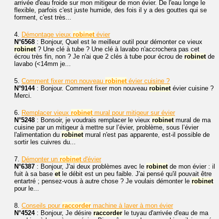
arrivée d'eau froide sur mon mitigeur de mon évier. De l'eau longe le
flexible, parfois c'est juste humide, des fois il y a des gouttes qui se
forment, c'est très...
4.
Démontage vieux
robinet
évier
N°6568
: Bonjour, Quel est le meilleur outil pour démonter ce vieux
robinet
? Une clé à tube ? Une clé à lavabo n'accrochera pas cet
écrou très fin, non ? Je n'ai que 2 clés à tube pour écrou de
robinet
de
lavabo (<14mm je...
5.
Comment fixer mon nouveau
robinet
évier cuisine ?
N°9144
: Bonjour. Comment fixer mon nouveau
robinet
évier cuisine ?
Merci.
6.
Remplacer vieux
robinet
mural pour mitigeur sur évier
N°5248
: Bonsoir, je voudrais remplacer le vieux
robinet
mural de ma
cuisine par un mitigeur à mettre sur l’évier, problème, sous l’évier
l'alimentation du
robinet
mural n'est pas apparente, est-il possible de
sortir les cuivres du...
7.
Démonter un
robinet
d'évier
N°6387
: Bonjour, J'ai deux problèmes avec le
robinet
de mon évier : il
fuit à sa base
et
le débit est un peu faible. J'ai pensé qu'il pouvait être
entartré ; pensez-vous à autre chose ? Je voulais démonter le
robinet
pour le...
8.
Conseils pour
raccorder
machine à laver à mon évier
N°4524
: Bonjour, Je désire
raccorder
le tuyau d'arrivée d'eau de ma