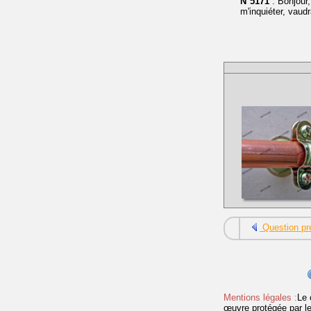
N°5171
: Bonjour,
m'inquiéter, vaudr
Question pr
Mentions légales :
Le 
œuvre protégée par les 