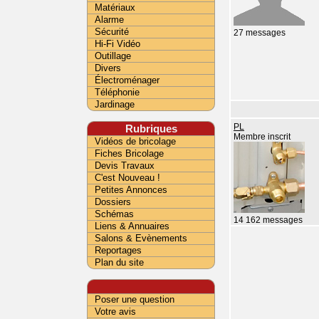
Matériaux
Alarme
Sécurité
27 messages
Hi-Fi Vidéo
Outillage
Divers
Électroménager
Téléphonie
Jardinage
Rubriques
PL
Membre inscrit
Vidéos de bricolage
Fiches Bricolage
Devis Travaux
C'est Nouveau !
Petites Annonces
Dossiers
Schémas
14 162 messages
Liens & Annuaires
Salons & Evènements
Reportages
Plan du site
Poser une question
Votre avis