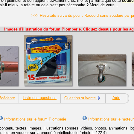
 Un plombier et son apprenti travaillent chez moi et j'ai remarqué cette
soudu
ait-il mieux la refaire ou cela n'est pas nécessaire ? Merci de votre...
>>> Résultats suivants pour : Raccord sans soudure par p
Images d'illustration du forum Plomberie. Cliquez dessus pour les ag
Liste des questions
Aide
écédente
Question suivante
Informations sur le forum Plomberie
Informations sur le moteur
contenu, textes, images, illustrations sonores, vidéos, photos, animations, 
lois en vigueur sur la propriété intellectuelle (article L.122-4).