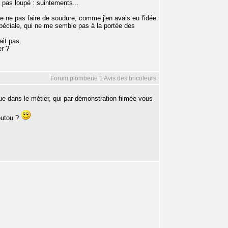
 pas loupé : suintements...
de ne pas faire de soudure, comme j'en avais eu l'idée.
spéciale, qui ne me semble pas à la portée des
ait pas.
er ?
Forum plomberie 1 Avis des bricoleurs
nue dans le métier, qui par démonstration filmée vous
outou ?