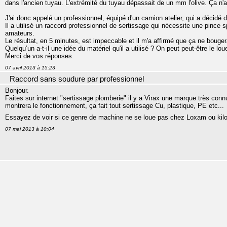
dans l'ancien tuyau. L'extrémité du tuyau dépassait de un mm l'olive. Ça n'a
J'ai donc appelé un professionnel, équipé d'un camion atelier, qui a décidé 
Il a utilisé un raccord professionnel de sertissage qui nécessite une pince 
amateurs.
Le résultat, en 5 minutes, est impeccable et il m'a affirmé que ça ne bouger
Quelqu’un a-t-il une idée du matériel qu'il a utilisé ? On peut peut-être le lou
Merci de vos réponses.
07 avril 2013 à 15:23
Raccord sans soudure par professionnel
Bonjour.
Faites sur internet "sertissage plomberie" il y a Virax une marque très con
montrera le fonctionnement, ça fait tout sertissage Cu, plastique, PE etc...
Essayez de voir si ce genre de machine ne se loue pas chez Loxam ou kil
07 mai 2013 à 10:04