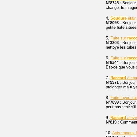
N°8345
: Bonjour,
changer le mitig
4.
Soudure
étain
N°8093
: Bonjour 
petite fuite situé
5.
Fuite sur
racc
N°3203
: Bonjour,
nettoyé les tubes
6.
Fuite sur
racc
N°8344
: Bonjour.
Est-ce que vous s
7.
Raccord
à com
N°9971
: Bonjour 
prolonger ma tuya
8.
Fuite tuyau cui
N°7899
: Bonjour,
peut pas tenir s'il
9.
Raccord
arriv
N°819
: Comment r
10.
Avis travaux f