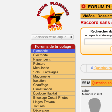
FORUM PL
Vidéos
|
Dossier
Raccord sans 
Rechercher da
ou taper le n° d'une 
Choisissez votre langue
Forums de bricolage
Plomberie
Électricité
Papier peint
Peinture
Menuiserie
Question pr
Sols . Carrelages
Maçonnerie
Isolation
5518
Question so
Chauffage
Climatisation
cabon
Écologie Habitat
Membre inscrit
Bricolage Créatif Photos
Litiges Travaux
Toitures
Décoration