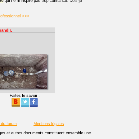
re
qui ne m'inspire pas trop confiance. Dois-je
rofessionnel >>>
randir.
Faites le savoir :
 du forum
Mentions légales
logos et autres documents constituent ensemble une