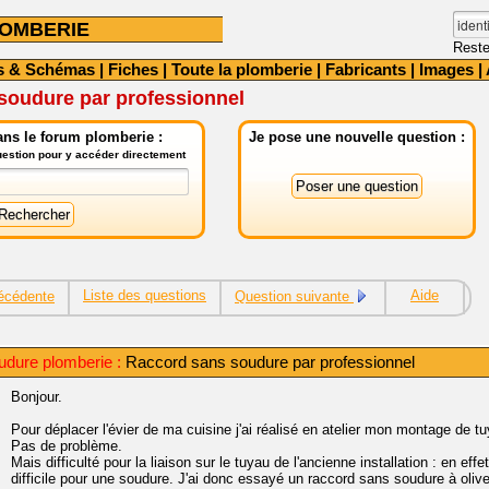
OMBERIE
Reste
s & Schémas
|
Fiches
|
Toute la plomberie
|
Fabricants
|
Images
|
soudure par professionnel
ns le forum plomberie :
Je pose une nouvelle question :
question pour y accéder directement
Liste des questions
Aide
écédente
Question suivante
udure plomberie :
Raccord sans soudure par professionnel
Bonjour.
Pour déplacer l'évier de ma cuisine j'ai réalisé en atelier mon montage de t
Pas de problème.
Mais difficulté pour la liaison sur le tuyau de l'ancienne installation : en eff
difficile pour une soudure. J'ai donc essayé un raccord sans soudure à oliv