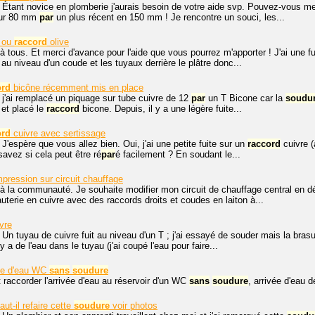
 Étant novice en plomberie j'aurais besoin de votre aide svp. Pouvez-vous me c
eur 80 mm
par
un plus récent en 150 mm ! Je rencontre un souci, les...
 ou
raccord
olive
à tous. Et merci d'avance pour l'aide que vous pourrez m'apporter ! J'ai une fu
e au niveau d'un coude et les tuyaux derrière le plâtre donc...
ord
bicône récemment mis en place
 j'ai remplacé un piquage sur tube cuivre de 12
par
un T Bicone car la
soudu
 et placé le
raccord
bicone. Depuis, il y a une légère fuite...
ord
cuivre avec sertissage
 J'espère que vous allez bien. Oui, j'ai une petite fuite sur un
raccord
cuivre (
avez si cela peut être ré
par
é facilement ? En soudant le...
pression sur circuit chauffage
à la communauté. Je souhaite modifier mon circuit de chauffage central en dép
uterie en cuivre avec des raccords droits et coudes en laiton à...
vre
 Un tuyau de cuivre fuit au niveau d'un T ; j'ai essayé de souder mais la brasur
 y a de l'eau dans le tuyau (j'ai coupé l'eau pour faire...
ée d'eau WC
sans
soudure
accorder l'arrivée d'eau au réservoir d'un WC
sans
soudure
, arrivée d'eau d
aut-il refaire cette
soudure
voir photos