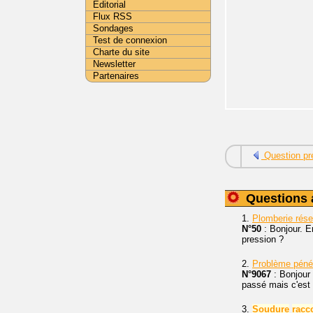
Editorial
Flux RSS
Sondages
Test de connexion
Charte du site
Newsletter
Partenaires
Question pr
Questions 
1.
Plomberie rés
N°50
: Bonjour. E
pression ?
2.
Problème pénét
N°9067
: Bonjour 
passé mais c'est l
3.
Soudure
racc