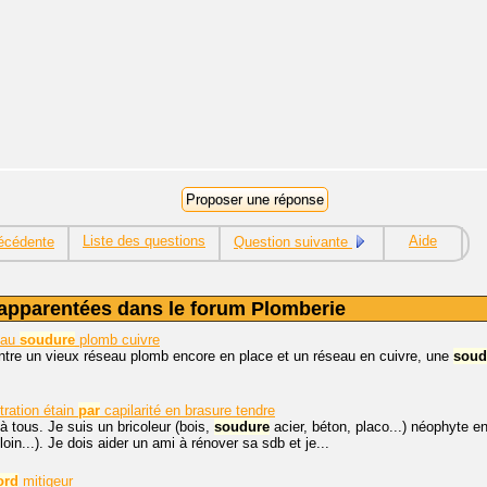
Liste des questions
Aide
écédente
Question suivante
apparentées dans le forum Plomberie
eau
soudure
plomb cuivre
ntre un vieux réseau plomb encore en place et un réseau en cuivre, une
soud
ration étain
par
capilarité en brasure tendre
à tous. Je suis un bricoleur (bois,
soudure
acier, béton, placo...) néophyte en 
oin...). Je dois aider un ami à rénover sa sdb et je...
ord
mitigeur