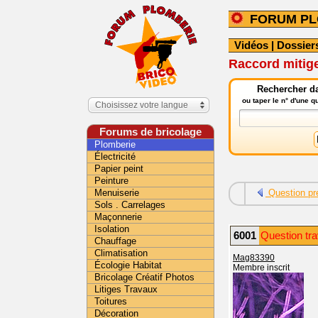
FORUM PL
Vidéos
|
Dossier
Raccord mitige
Rechercher da
ou taper le n° d'une 
Choisissez votre langue
Forums de bricolage
Plomberie
Électricité
Papier peint
Peinture
Menuiserie
Question pr
Sols . Carrelages
Maçonnerie
Isolation
6001
Question tra
Chauffage
Climatisation
Mag83390
Écologie Habitat
Membre inscrit
Bricolage Créatif Photos
Litiges Travaux
Toitures
Décoration