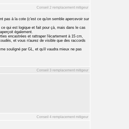
Conseil 2 remplacement mitigeur
nt pas à la cote (c'est ce qu'on semble apercevoir sur
 ce qui est logique et fait pour çà, mais dans le cas
aperçoit également.
ties encastrées et rattraper l'écartement à 15 cm,
coudés, et vous n'aurez de visible que des raccords
mme souligné par GL, et qu'il vaudra mieux ne pas
Conseil 3 remplacement mitigeur
Conseil 4 remplacement mitigeur