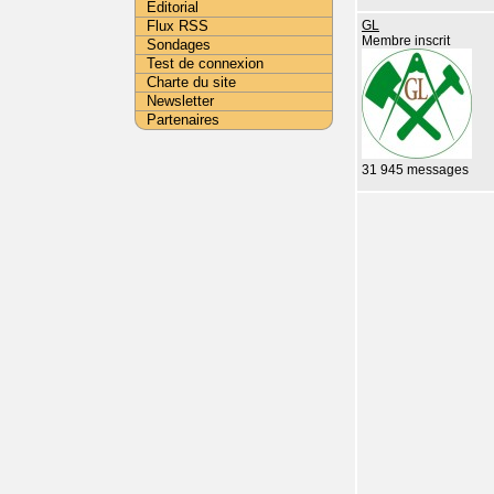
Editorial
Flux RSS
GL
Membre inscrit
Sondages
Test de connexion
Charte du site
Newsletter
Partenaires
31 945 messages