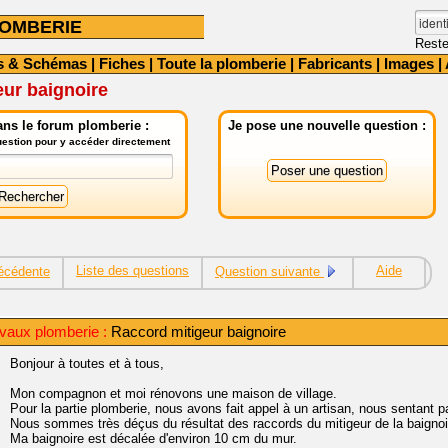
OMBERIE
Reste
s & Schémas
|
Fiches
|
Toute la plomberie
|
Fabricants
|
Images
|
ur baignoire
ns le forum plomberie :
Je pose une nouvelle question :
question pour y accéder directement
Liste des questions
Aide
écédente
Question suivante
vaux plomberie :
Raccord mitigeur baignoire
Bonjour à toutes et à tous,
Mon compagnon et moi rénovons une maison de village.
Pour la partie plomberie, nous avons fait appel à un artisan, nous sentant pas
Nous sommes très déçus du résultat des raccords du mitigeur de la baignoi
Ma baignoire est décalée d'environ 10 cm du mur.