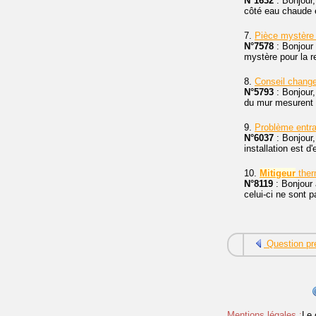
N°1632
: Bonjour,
côté eau chaude 
7.
Pièce mystèr
N°7578
: Bonjour 
mystère pour la r
8.
Conseil chan
N°5793
: Bonjour,
du mur mesurent 7
9.
Problème entra
N°6037
: Bonjour,
installation est d
10.
Mitigeur
ther
N°8119
: Bonjour 
celui-ci ne sont p
Question pr
Mentions légales :
Le 