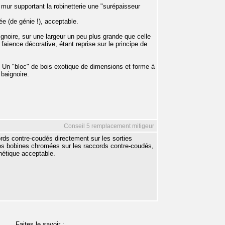
e mur supportant la robinetterie une "surépaisseur
dée (de génie !), acceptable.
ignoire, sur une largeur un peu plus grande que celle
faïence décorative, étant reprise sur le principe de
 : Un "bloc" de bois exotique de dimensions et forme à
 baignoire.
Conseil 5 remplacement mitigeur
cords contre-coudés directement sur les sorties
 les bobines chromées sur les raccords contre-coudés,
hétique acceptable.
Faites le savoir :