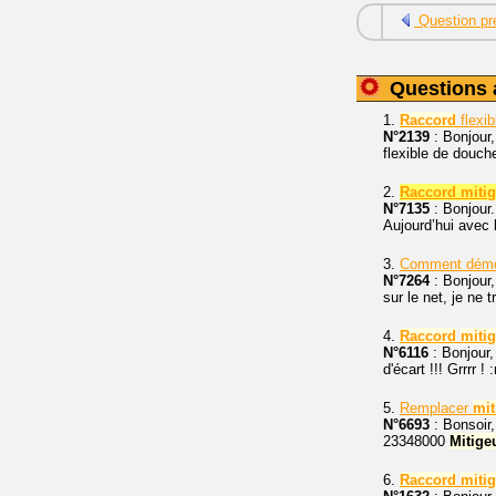
Question pr
Questions 
1.
Raccord
flexi
N°2139
: Bonjour
flexible de douche
2.
Raccord mitig
N°7135
: Bonjour.
Aujourd’hui avec 
3.
Comment démo
N°7264
: Bonjour
sur le net, je ne 
4.
Raccord
miti
N°6116
: Bonjour,
d'écart !!! Grrrr 
5.
Remplacer
mit
N°6693
: Bonsoir,
23348000
Mitige
6.
Raccord
miti