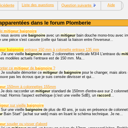
Liste des questions
Aide
écédente
Question suivante
apparentées dans le forum Plomberie
ble
mitigeur
baignoire
, nous avons une
baignoire
avec un
mitigeur
bain douche mono-trou avec in
 une pièce s'est cassée (celle qui faisait la liaison entre l'inverseur...
eur baignoire
entraxe 150 mm à colonette entraxe 135 mm
 J'ai une vieille
baignoire
avec 2 colonnettes verticale M3/4 L’entraxe du
mit
les modèles actuels l’entraxe est de 150 mm. Ma...
nter ce
mitigeur
de
baignoire
?
, Je souhaite démonter ce
mitigeur
de
baignoire
pour le changer, mais alors 
trouve pas les écrous que je suis censée dévisser et qui...
geur
150mm à colonnettes 155mm
 Je dois raccorder un
mitigeur
standard de 150mm d'entre-axe sur 2 colon
! :mad: Hormis l'aspect esthétique (c'est une vieille SdB), un
raccord
...
igeur
sur vieille
baignoire
 Sur une vieille
baignoire
de plus de 40 ans, je suis en présence de colonnett
ur
Bain Start" (achat sur web) mais en lisant le schéma technique. Je ne...
geur
souder ou visser d'abord