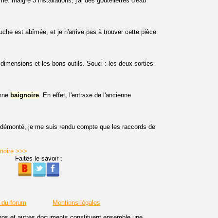
: malgré 3 installations, j'ai des goutellettes d'eau
douche est abîmée, et je n'arrive pas à trouver cette pièce
imensions et les bons outils. Souci : les deux sorties
enne
baignoire
. En effet, l'entraxe de l'ancienne
r démonté, je me suis rendu compte que les raccords de
gnoire >>>
Faites le savoir :
 du forum
Mentions légales
logos et autres documents constituent ensemble une