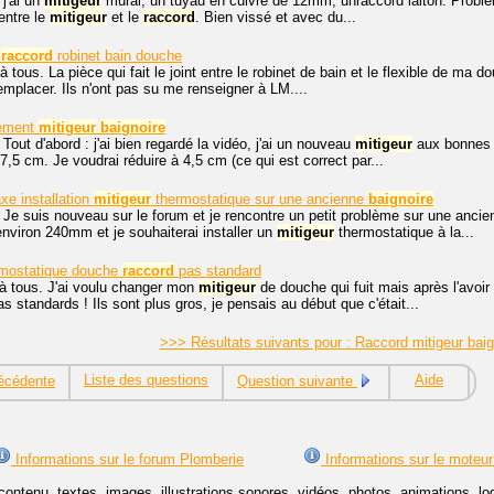
 j'ai un
mitigeur
mural, un tuyau en cuivre de 12mm, unraccord laiton. Problème
entre le
mitigeur
et le
raccord
. Bien vissé et avec du...
e
raccord
robinet bain douche
à tous. La pièce qui fait le joint entre le robinet de bain et le flexible de ma 
emplacer. Ils n'ont pas su me renseigner à LM....
gement
mitigeur
baignoire
 Tout d'abord : j'ai bien regardé la vidéo, j'ai un nouveau
mitigeur
aux bonnes d
,5 cm. Je voudrai réduire à 4,5 cm (ce qui est correct par...
xe installation
mitigeur
thermostatique sur une ancienne
baignoire
 Je suis nouveau sur le forum et je rencontre un petit problème sur une anci
'environ 240mm et je souhaiterai installer un
mitigeur
thermostatique à la...
mostatique douche
raccord
pas standard
à tous. J'ai voulu changer mon
mitigeur
de douche qui fuit mais après l'avoi
as standards ! Ils sont plus gros, je pensais au début que c'était...
>>> Résultats suivants pour : Raccord mitigeur bai
Liste des questions
Aide
écédente
Question suivante
Informations sur le forum Plomberie
Informations sur le moteur
contenu, textes, images, illustrations sonores, vidéos, photos, animations, 