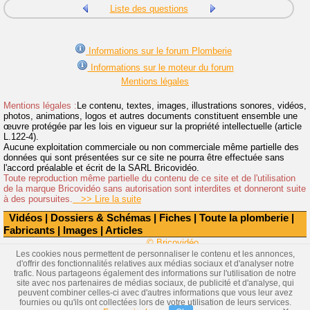
Liste des questions
Informations sur le forum Plomberie
Informations sur le moteur du forum
Mentions légales
Mentions légales :
Le contenu, textes, images, illustrations sonores, vidéos,
photos, animations, logos et autres documents constituent ensemble une
œuvre protégée par les lois en vigueur sur la propriété intellectuelle (article
L.122-4).
Aucune exploitation commerciale ou non commerciale même partielle des
données qui sont présentées sur ce site ne pourra être effectuée sans
l'accord préalable et écrit de la SARL Bricovidéo.
Toute reproduction même partielle du contenu de ce site et de l'utilisation
de la marque Bricovidéo sans autorisation sont interdites et donneront suite
à des poursuites.
>> Lire la suite
Vidéos
|
Dossiers & Schémas
|
Fiches
|
Toute la plomberie
|
Fabricants
|
Images
|
Articles
© Bricovidéo
Les cookies nous permettent de personnaliser le contenu et les annonces,
d'offrir des fonctionnalités relatives aux médias sociaux et d'analyser notre
trafic. Nous partageons également des informations sur l'utilisation de notre
site avec nos partenaires de médias sociaux, de publicité et d'analyse, qui
peuvent combiner celles-ci avec d'autres informations que vous leur avez
fournies ou qu'ils ont collectées lors de votre utilisation de leurs services.