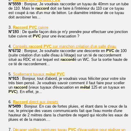
N°5559
: Bonjour, Je voudrais raccorder un tuyau de 40mm sur un tube
de 110. Mais le
raccord
doit se faire à l'intérieur du 110 car ce tuyau
est coupé à ras d'un mur de béton. Le diamètre intérieur de ce tuyau
doit avoisiner les...
3.
Raccord
PVC
cuivre
N°193
: De quelle façon dois-je m'y prendre pour effectuer une jonction
tube cuivre et
PVC
pour une évacuation ?
4.
Conseils
raccord
PVC
sur manchon création d'un salle d'eau
N°6732
: Bonjour, Je souhaite raccorder une descente en
PVC
de 100
(suite création d'un salle d'eau à l'étage) sur un té de raccordement
situé au RDC et sur lequel est
raccord
é un WC. Sur la sortie haute de
ce té de raccordement...
5.
Scellement tuyaux
métal
PVC
N°915
: Bonjour, tout d'abord, je voudrais vous féliciter pour votre site
très bien pensé. Je voudrais savoir comment il faut faire pour sceller
un
raccord
(vieux tuyaux d'évacuation en
métal
125 et un tuyaux en
PVC
). En effet, je...
6.
Raccord
direct aux égouts
N°5499
: Bonjour. En cas de fortes pluies, et étant dans le creux de la
rue, le principe des vases communicants fait que l'eau monte d'une
hauteur de 2 mètres dans la chambre de regard qui récolte les eaux de
pluies et de la maison....
7.
Décaper vieilles peintures tuyau
PVC
d'évacuation pour réaliser un