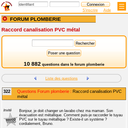
S'inscrire
Aide
FORUM PLOMBERIE
Raccord canalisation PVC métal
10 882
questions dans le
forum plomberie
Liste des questions
322
Questions Forum plomberie :
Raccord canalisation PVC
métal
Invité
Bonjour, je doit changer un lavabo chez ma maman. Son
évacuation est métallique. Comment puis-je raccorder le tuyau
PVC sur le tuyau métallique ? Existe-il un système ?
cordialement, Bruno.