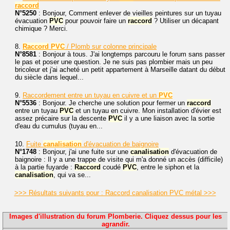
raccord
N°5250
: Bonjour, Comment enlever de vieilles peintures sur un tuyau
évacuation
PVC
pour pouvoir faire un
raccord
? Utiliser un décapant
chimique ? Merci.
8.
Raccord
PVC
/ Plomb sur colonne principale
N°8581
: Bonjour à tous. J'ai longtemps parcouru le forum sans passer
le pas et poser une question. Je ne suis pas plombier mais un peu
bricoleur et j'ai acheté un petit appartement à Marseille datant du début
du siècle dans lequel...
9.
Raccordement entre un tuyau en cuivre et un
PVC
N°5536
: Bonjour. Je cherche une solution pour fermer un
raccord
entre un tuyau
PVC
et un tuyau en cuivre. Mon installation d'évier est
assez précaire sur la descente
PVC
il y a une liaison avec la sortie
d'eau du cumulus (tuyau en...
10.
Fuite
canalisation
d'évacuation de baignoire
N°1748
: Bonjour, j'ai une fuite sur une
canalisation
d'évacuation de
baignoire : Il y a une trappe de visite qui m'a donné un accès (difficile)
à la partie fuyarde :
Raccord
coudé
PVC
, entre le siphon et la
canalisation
, qui va se...
>>> Résultats suivants pour : Raccord canalisation PVC métal >>>
Images d'illustration du forum Plomberie. Cliquez dessus pour les
agrandir.