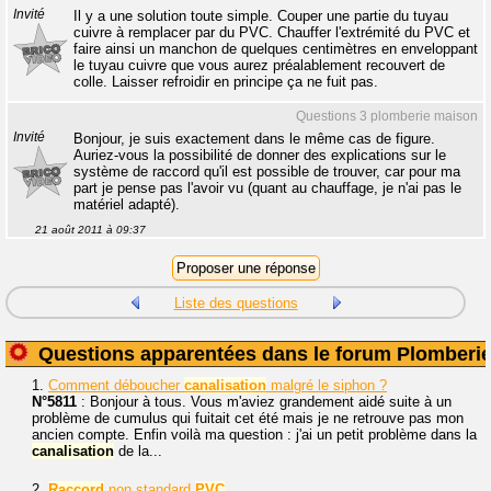
Invité
Il y a une solution toute simple. Couper une partie du tuyau
cuivre à remplacer par du PVC. Chauffer l'extrémité du PVC et
faire ainsi un manchon de quelques centimètres en enveloppant
le tuyau cuivre que vous aurez préalablement recouvert de
colle. Laisser refroidir en principe ça ne fuit pas.
Questions 3 plomberie maison
Invité
Bonjour, je suis exactement dans le même cas de figure.
Auriez-vous la possibilité de donner des explications sur le
système de raccord qu'il est possible de trouver, car pour ma
part je pense pas l'avoir vu (quant au chauffage, je n'ai pas le
matériel adapté).
21 août 2011 à 09:37
Liste des questions
Questions apparentées dans le forum Plomberi
1.
Comment déboucher
canalisation
malgré le siphon ?
N°5811
: Bonjour à tous. Vous m'aviez grandement aidé suite à un
problème de cumulus qui fuitait cet été mais je ne retrouve pas mon
ancien compte. Enfin voilà ma question : j'ai un petit problème dans la
canalisation
de la...
2.
Raccord
non standard
PVC