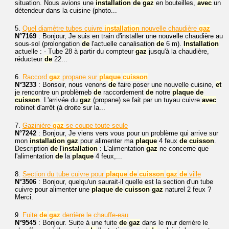
situation. Nous avions une
installation
de
gaz
en bouteilles,
avec
un
détendeur dans la cuisine (photo...
5.
Quel diamètre tubes cuivre
installation
nouvelle chaudière
gaz
N°7169
: Bonjour, Je suis en train d'installer une nouvelle chaudière au
sous-sol (prolongation
de
l'actuelle canalisation
de
6 m).
Installation
actuelle : - Tube 28 à partir du compteur
gaz
jusqu'à la chaudière,
réducteur
de
22...
6.
Raccord
gaz
propane sur
plaque
cuisson
N°3233
: Bonsoir, nous venons
de
faire poser une nouvelle cuisine,
et
je rencontre un problèmeb
de
raccordement
de
notre
plaque
de
cuisson
. L'arrivée du
gaz
(propane) se fait par un tuyau cuivre
avec
robinet d'arrêt (à droite sur la...
7.
Gazinière
gaz
se coupe toute seule
N°7242
: Bonjour, Je viens vers vous pour un problème qui arrive sur
mon
installation
gaz
pour alimenter ma
plaque
4 feux
de
cuisson
.
Description
de
l'
installation
: L'alimentation
gaz
ne concerne que
l'alimentation
de
la
plaque
4 feux,...
8.
Section du tube cuivre pour
plaque
de
cuisson
gaz
de
ville
N°3506
: Bonjour, quelqu'un saurait-il quelle est la section d'un tube
cuivre pour alimenter une
plaque
de
cuisson
gaz
naturel 2 feux ?
Merci.
9.
Fuite
de
gaz
derrière le chauffe-eau
N°9545
: Bonjour. Suite à une fuite
de
gaz
dans le mur derrière le