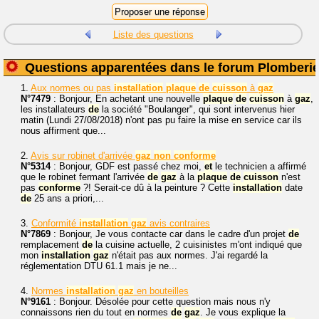
Liste des questions
Questions apparentées dans le forum Plomberi
1.
Aux normes ou pas
installation
plaque
de
cuisson
à
gaz
N°7479
: Bonjour, En achetant une nouvelle
plaque
de
cuisson
à
gaz
,
les installateurs
de
la société "Boulanger", qui sont intervenus hier
matin (Lundi 27/08/2018) n'ont pas pu faire la mise en service car ils
nous affirment que...
2.
Avis sur robinet d'arrivée
gaz
non
conforme
N°5314
: Bonjour, GDF est passé chez moi,
et
le technicien a affirmé
que le robinet fermant l'arrivée
de
gaz
à la
plaque
de
cuisson
n'est
pas
conforme
?! Serait-ce dû à la peinture ? Cette
installation
date
de
25 ans a priori,...
3.
Conformité
installation
gaz
avis contraires
N°7869
: Bonjour, Je vous contacte car dans le cadre d'un projet
de
remplacement
de
la cuisine actuelle, 2 cuisinistes m'ont indiqué que
mon
installation
gaz
n'était pas aux normes. J'ai regardé la
réglementation DTU 61.1 mais je ne...
4.
Normes
installation
gaz
en bouteilles
N°9161
: Bonjour. Désolée pour cette question mais nous n'y
connaissons rien du tout en normes
de
gaz
. Je vous explique la