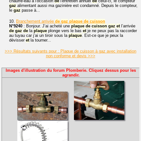
chauffe-eau à l'occasion
de
l'entretien annuel
de
celui-ci, le compteur
gaz
alimentant aussi ma gazinière est condamné. Depuis le compteur,
le
gaz
passe à...
10.
Branchement arrivée
de
gaz
plaque
de
cuisson
N°9240
: Bonjour. J’ai acheté une
plaque
de
cuisson
gaz
et
l’arrivée
de
gaz
de
la
plaque
plonge vers le bas
et
je ne peux pas la raccorder
au tuyau car j’ai un tiroir sous la
plaque
. Est-ce que je peux la
dévisser
et
la tourner...
>>> Résultats suivants pour : Plaque de cuisson à gaz avec installation
non conforme et devis >>>
Images d'illustration du forum Plomberie. Cliquez dessus pour les
agrandir.