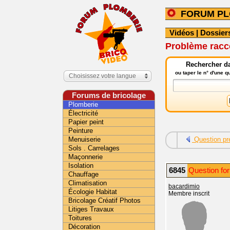
FORUM PL
Vidéos
|
Dossier
Problème racc
Rechercher da
ou taper le n° d'une 
Choisissez votre langue
Forums de bricolage
Plomberie
Électricité
Papier peint
Peinture
Menuiserie
Question pr
Sols . Carrelages
Maçonnerie
Isolation
6845
Question fo
Chauffage
Climatisation
bacardimio
Écologie Habitat
Membre inscrit
Bricolage Créatif Photos
Litiges Travaux
Toitures
Décoration