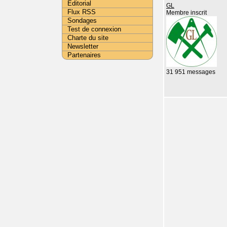
Editorial
GL
Flux RSS
Membre inscrit
Sondages
Test de connexion
Charte du site
Newsletter
Partenaires
31 951 messages