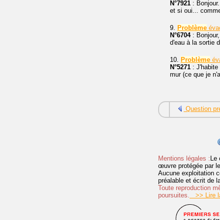
N°7921
: Bonjour.
et si oui... comm
9.
Problème
évac
N°6704
: Bonjour,
d'eau à la sortie
10.
Problème
éva
N°5271
: J'habite
mur (ce que je n'a
Question pr
Mentions légales :
Le 
œuvre protégée par les 
Aucune exploitation c
préalable et écrit de
Toute reproduction mêm
poursuites.
>> Lire la