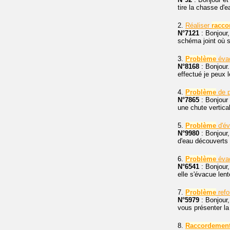
tire la chasse d'e
2.
Réaliser
racco
N°7121
: Bonjour,
schéma joint où se
3.
Problème
éva
N°8168
: Bonjour.
effectué je peux l
4.
Problème
de p
N°7865
: Bonjour 
une chute vertica
5.
Problème
d'év
N°9980
: Bonjour
d'eau découverts 
6.
Problème
éva
N°6541
: Bonjour,
elle s'évacue lent
7.
Problème
refo
N°5979
: Bonjour,
vous présenter la
8.
Raccordemen