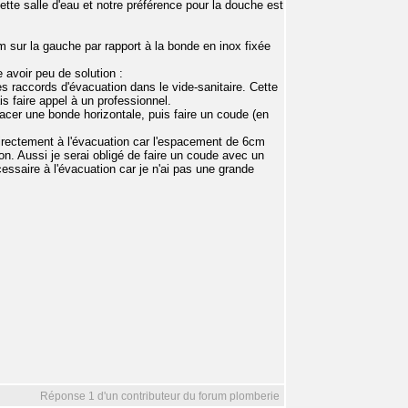
tte salle d'eau et notre préférence pour la douche est
 sur la gauche par rapport à la bonde en inox fixée
 avoir peu de solution :
 les raccords d'évacuation dans le vide-sanitaire. Cette
s faire appel à un professionnel.
lacer une bonde horizontale, puis faire un coude (en
 directement à l'évacuation car l'espacement de 6cm
ion. Aussi je serai obligé de faire un coude avec un
essaire à l'évacuation car je n'ai pas une grande
Réponse 1 d'un contributeur du forum plomberie