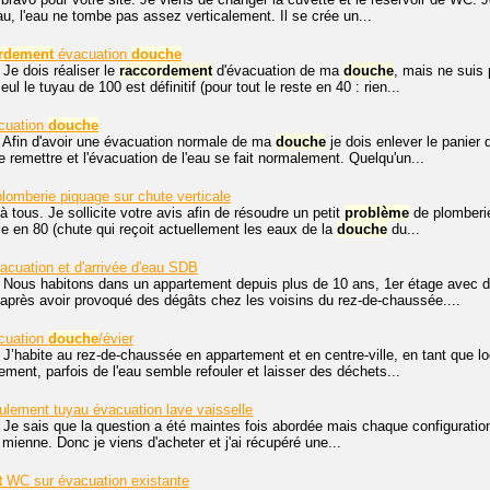
au, l'eau ne tombe pas assez verticalement. Il se crée un...
rdement
évacuation
douche
 Je dois réaliser le
raccordement
d'évacuation de ma
douche
, mais ne suis
ul le tuyau de 100 est définitif (pour tout le reste en 40 : rien...
cuation
douche
 Afin d'avoir une évacuation normale de ma
douche
je dois enlever le panier 
e remettre et l'évacuation de l'eau se fait normalement. Quelqu'un...
lomberie piquage sur chute verticale
à tous. Je sollicite votre avis afin de résoudre un petit
problème
de plomberie
le en 80 (chute qui reçoit actuellement les eaux de la
douche
du...
acuation et d'arrivée d'eau SDB
, Nous habitons dans un appartement depuis plus de 10 ans, 1er étage avec
après avoir provoqué des dégâts chez les voisins du rez-de-chaussée....
cuation
douche
/évier
 J’habite au rez-de-chaussée en appartement et en centre-ville, en tant que l
ement, parfois de l'eau semble refouler et laisser des déchets...
ulement tuyau évacuation lave vaisselle
 Je sais que la question a été maintes fois abordée mais chaque configuration
 mienne. Donc je viens d'acheter et j'ai récupéré une...
t
WC sur évacuation existante