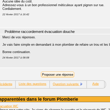
Aucune idée du coût.
Adressez-vous à un bon professionnel méticuleux ayant pignon sur rue.
Cordialement.
22 février 2017 à 16:42
Problème raccordement évacuation douche
Merci de vos réponses.
Je vais faire simple en demandant à mon plombier de refaire un trou et les 
Bonne continuation.
24 février 2017 à 08:08
Liste des questions
Aide
écédente
Question suivante
apparentées dans le forum Plomberie
acuation WC
 bravo pour votre site. Je viens de changer la cuvette et le réservoir de WC. 