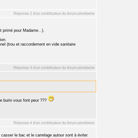
Réponse 2 d'un contributeur du forum plomberie
nt primé pour Madame...).
ion.
nnel (trou et raccordement en vide sanitaire
Réponse 3 d'un contributeur du forum plomberie
 le burin vous font peur ???
Réponse 4 d'un contributeur du forum plomberie
 casser le bac et le carrelage autour sont à éviter.