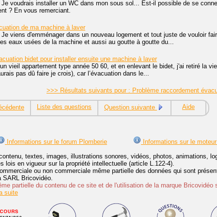
 Je voudrais installer un WC dans mon sous sol... Est-il possible de se conn
ent ? En vous remerciant.
uation de ma machine à laver
 Je viens d'emménager dans un nouveau logement et tout juste de vouloir faire
 des eaux usées de la machine et aussi au goutte à goutte du...
cuation bidet pour installer ensuite une machine à laver
 un vieil appartement type année 50 60, et en enlevant le bidet, j'ai retiré la vi
urais pas dû faire je crois), car l’évacuation dans le...
>>> Résultats suivants pour : Problème raccordement évac
Liste des questions
Aide
écédente
Question suivante
Informations sur le forum Plomberie
Informations sur le moteur
contenu, textes, images, illustrations sonores, vidéos, photos, animations, 
lois en vigueur sur la propriété intellectuelle (article L.122-4).
ommerciale ou non commerciale même partielle des données qui sont présenté
 la SARL Bricovidéo.
e partielle du contenu de ce site et de l'utilisation de la marque Bricovidéo 
 suite