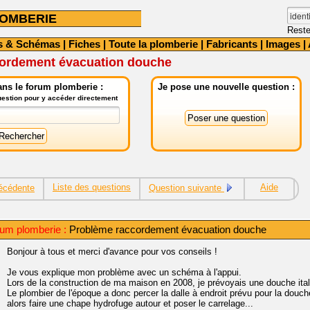
OMBERIE
Reste
s & Schémas
|
Fiches
|
Toute la plomberie
|
Fabricants
|
Images
|
ordement évacuation douche
ns le forum plomberie :
Je pose une nouvelle question :
question pour y accéder directement
Liste des questions
Aide
écédente
Question suivante
rum plomberie :
Problème raccordement évacuation douche
Bonjour à tous et merci d'avance pour vos conseils !
Je vous explique mon problème avec un schéma à l'appui.
Lors de la construction de ma maison en 2008, je prévoyais une douche ita
Le plombier de l'époque a donc percer la dalle à endroit prévu pour la douch
alors faire une chape hydrofuge autour et poser le carrelage...