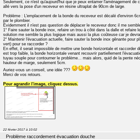
Seulement, ce n'est qu'aujourd'hui que je peux entamer l'aménagement de ce
allé vers la pose d'un receveur en résine ultraplat de 90cm de large.
Problème : L'emplacement de la bonde du receveur est décalé d'environ 6cm
par le plombier.
Évidemment il n'est pas question de déplacer le receveur donc il me semble
1° Faire sauter la bonde inox, refaire un trou à côté dans la dalle et refaire
solution me semble la plus logique mais aussi la plus coûteuse car je devrai
2° Maintenir l'évacuation actuelle, faire sauter la bonde inox gênante pour p
vert) pour se raccorder ?
En effet, il serait impossible de mettre une bonde horizontale et raccorder
est trop faible, la bonde horizontale venant recouvrir partiellement l'évacuat
tuyau souple pour contourner le problème... mais alors, quid de la pente néc
hauteur de marge, seulement 5cm.
Auriez-vous un conseil, une idée ???
Merci de vos retours.
Pour agrandir l'image, cliquez dessus.
22 février 2017 à 10:02
Problème raccordement évacuation douche