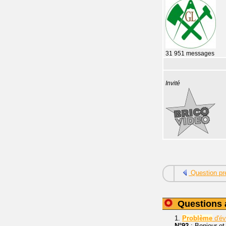
31 951 messages
Invité
Question pr
Questions 
1.
Problème
d'év
N°92
: Bonjour et