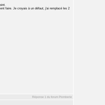
oint.
nt faire. Je croyais à un défaut, j'ai remplacé les 2
Réponse 1 du forum Plomberie