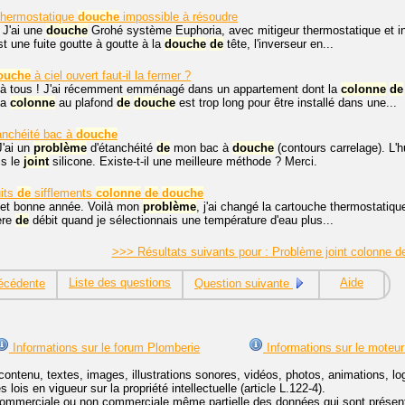
 thermostatique
douche
impossible à résoudre
 J'ai une
douche
Grohé système Euphoria, avec mitigeur thermostatique et i
t une fuite goutte à goutte à la
douche
de
tête, l'inverseur en...
ouche
à ciel ouvert faut-il la fermer ?
 à tous ! J'ai récemment emménagé dans un appartement dont la
colonne
de
la
colonne
au plafond
de
douche
est trop long pour être installé dans une...
nchéité bac à
douche
J'ai un
problème
d'étanchéité
de
mon bac à
douche
(contours carrelage). L'h
is le
joint
silicone. Existe-t-il une meilleure méthode ? Merci.
its
de
sifflements
colonne
de
douche
 et bonne année. Voilà mon
problème
, j'ai changé la cartouche thermostatiq
ère
de
débit quand je sélectionnais une température d'eau plus...
>>> Résultats suivants pour : Problème joint colonne 
Liste des questions
Aide
écédente
Question suivante
Informations sur le forum Plomberie
Informations sur le moteur
contenu, textes, images, illustrations sonores, vidéos, photos, animations, 
lois en vigueur sur la propriété intellectuelle (article L.122-4).
ommerciale ou non commerciale même partielle des données qui sont présenté