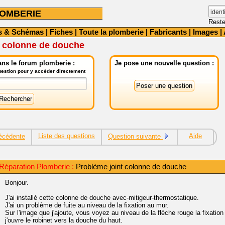
OMBERIE
Reste
s & Schémas
|
Fiches
|
Toute la plomberie
|
Fabricants
|
Images
|
t colonne de douche
ns le forum plomberie :
Je pose une nouvelle question :
question pour y accéder directement
Liste des questions
Aide
écédente
Question suivante
Réparation Plomberie :
Problème joint colonne de douche
Bonjour.
J'ai installé cette colonne de douche avec-mitigeur-thermostatique.
J'ai un problème de fuite au niveau de la fixation au mur.
Sur l'image que j'ajoute, vous voyez au niveau de la flèche rouge la fixation 
j'ouvre le robinet vers la douche du haut.