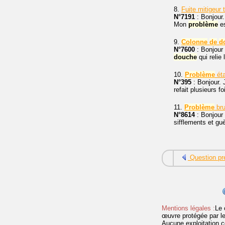
8.
Fuite mitigeur
N°7191
: Bonjour.
Mon
problème
es
9.
Colonne
de
d
N°7600
: Bonjour
douche
qui relie 
10.
Problème
éta
N°395
: Bonjour. 
refait plusieurs fo
11.
Problème
bru
N°8614
: Bonjour
sifflements et gu
Question pr
Mentions légales :
Le 
œuvre protégée par les 
Aucune exploitation c