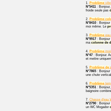
1.
Problème
vibr
N°5411
: Bonjour,
froide seule pas
2.
Problème
col
N°8410
: Bonjour 
moi même. Le
pr
3.
Problème
eau
N°9917
: Bonjour 
ma
colonne
de
4.
Problème
moi
N°47
: Bonjour. A
et mettre unique
5.
Problème
de
p
N°7865
: Bonjour 
une chute vertica
6.
Problème
temp
N°5351
: Bonjour,
baignoire combi
7.
Chasse d'eau 
N°2790
: Bonjour 
un WC Mogador