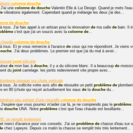
ations
colonne
douche
 J'ai une
colonne
de
douche
Valentin Elle & Lui Design. Quand je mets l'ea
de
vibrations également. Cependant quand je mélange les deux j'ai des...
onne
de
douche
à tous. J'ai fais appel à un artisan pour la rénovation
de
ma salle
de
bain. Il é
oblème
c'est que j'ai un soucis avec la
colonne
de
...
 chaude
colonne
de
douche
à tous. Et je vous remercie à l'avance
de
ceux qui me répondront. Je viens v
douche
. J'ai deux problèmes. Le premier est que j'ai du mal à avoir...
sissure
joint
silicone
utour
de
mon bac à
douche
, il y a du silicone blanc. Il a beaucoup
de
moisissu
ment du
joint
carrelage. les joints redeviennent vite propre avec...
lomberie piquage sur chute verticale
à tous. Je sollicite votre avis afin
de
résoudre un petit
problème
de
plomberi
le en 80 (chute qui reçoit actuellement les eaux
de
la
douche
du...
érature eau sortant d'une nouvelle
colonne
de
douche
 J'espère que vous pourrez m'aider car là, je ne comprends pas le
problème
née
douche
UNA. Notre
problème
c'est que l'eau chaude est bouillante...
WC se remplit lentement
et merci d'avance pour vos conseils. J'ai un
problème
de
chasse d'eau sur u
de
chez Lapeyre. Depuis ce matin la chasse se remplit très très lentement...