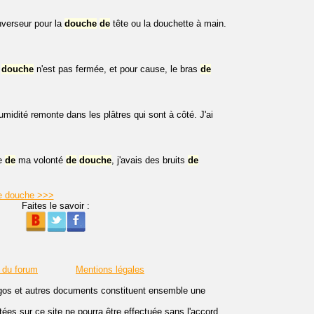
nverseur pour la
douche
de
tête ou la douchette à main.
douche
n'est pas fermée, et pour cause, le bras
de
umidité remonte dans les plâtres qui sont à côté. J'ai
ue
de
ma volonté
de
douche
, j'avais des bruits
de
de douche >>>
Faites le savoir :
 du forum
Mentions légales
logos et autres documents constituent ensemble une
es sur ce site ne pourra être effectuée sans l'accord