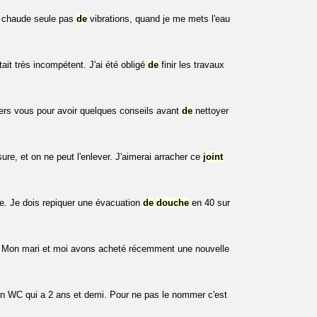
u chaude seule pas
de
vibrations, quand je me mets l'eau
tait très incompétent. J'ai été obligé
de
finir les travaux
ers vous pour avoir quelques conseils avant
de
nettoyer
re, et on ne peut l'enlever. J'aimerai arracher ce
joint
e. Je dois repiquer une évacuation
de
douche
en 40 sur
. Mon mari et moi avons acheté récemment une nouvelle
n WC qui a 2 ans et demi. Pour ne pas le nommer c'est