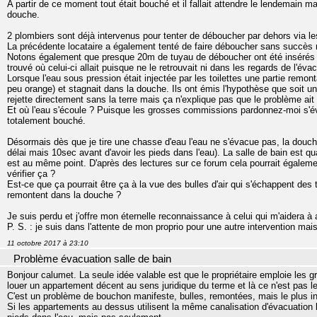
A partir de ce moment tout était bouché et il fallait attendre le lendemain m
douche.
2 plombiers sont déjà intervenus pour tenter de déboucher par dehors via les
La précédente locataire a également tenté de faire déboucher sans succès 
Notons également que presque 20m de tuyau de déboucher ont été insérés da
trouvé où celui-ci allait puisque ne le retrouvait ni dans les regards de l'éva
Lorsque l'eau sous pression était injectée par les toilettes une partie remont
peu orange) et stagnait dans la douche. Ils ont émis l'hypothèse que soit une 
rejette directement sans la terre mais ça n'explique pas que le problème a
Et où l'eau s'écoule ? Puisque les grosses commissions pardonnez-moi s'é
totalement bouché.
Désormais dès que je tire une chasse d'eau l'eau ne s'évacue pas, la douche
délai mais 10sec avant d'avoir les pieds dans l'eau). La salle de bain est q
est au même point. D'après des lectures sur ce forum cela pourrait égalem
vérifier ça ?
Est-ce que ça pourrait être ça à la vue des bulles d'air qui s'échappent des t
remontent dans la douche ?
Je suis perdu et j'offre mon éternelle reconnaissance à celui qui m'aidera à
P. S. : je suis dans l'attente de mon proprio pour une autre intervention mais
11 octobre 2017 à 23:10
Problème évacuation salle de bain
Bonjour calumet. La seule idée valable est que le propriétaire emploie les gr
louer un appartement décent au sens juridique du terme et là ce n'est pas l
C'est un problème de bouchon manifeste, bulles, remontées, mais le plus in
Si les appartements au dessus utilisent la même canalisation d'évacuation