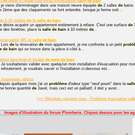
p
de
bélier à l'étage côté tuyau d'évacuation
salle
de
bain
, je viens d'emménager dans une maison neuve équipée
de
2 salles
de
bains.
te 2ème que des claquements se font entendre, lorsque je ferme soit...
eau à 10 mètres
de
la
salle
de
bain
je désire acquérir un appartement entièrement à refaire. C'est une surface
de
7
se des fenêtres, place la
salle
de
bain
à 10 mètres
de
...
 évacuation WC et
salle
de
bain
. Lors
de
la rénovation
de
mon appartement, je me confronte à un petit
probl
le
de
bain
qui se trouve dans la pièce à côté à...
ation lave-linge et lavabo
de
salle
de
bain
 Je souhaiterais valider avec quelqu'un mon installation d'évacuation pour mo
refoulement, je voudrais savoir si l'installation ci-dessous est...
n
mauvaises odeurs
depuis quelques mois j'ai un
problème
d'odeur type "oeuf pourri" dans la
sall
une bonne quantité
de
Javel, mais ceci est un palliatif, il doit y avoir...
>>> Résultats suivants pour : Problème évacuation sall
Images d'illustration du forum Plomberie. Cliquez dessus pour les ag