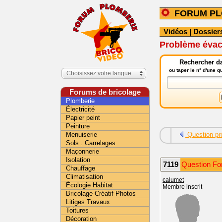
FORUM PL
Vidéos
|
Dossier
Problème évacu
Rechercher da
ou taper le n° d'une 
Choisissez votre langue
Forums de bricolage
Plomberie
Électricité
Papier peint
Peinture
Menuiserie
Question pr
Sols . Carrelages
Maçonnerie
Isolation
7119
Question Fo
Chauffage
Climatisation
calumet
Écologie Habitat
Membre inscrit
Bricolage Créatif Photos
Litiges Travaux
Toitures
Décoration