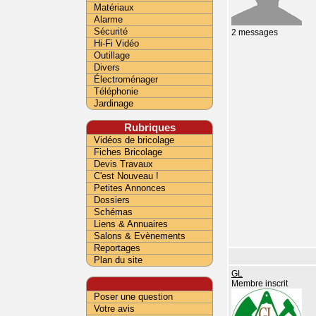
Matériaux
Alarme
Sécurité
2 messages
Hi-Fi Vidéo
Outillage
Divers
Électroménager
Téléphonie
Jardinage
Rubriques
Vidéos de bricolage
Fiches Bricolage
Devis Travaux
C'est Nouveau !
Petites Annonces
Dossiers
Schémas
Liens & Annuaires
Salons & Evènements
Reportages
Plan du site
GL
Membre inscrit
Poser une question
Votre avis