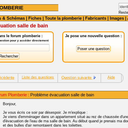
OMBERIE
Reste
s & Schémas
|
Fiches
|
Toute la plomberie
|
Fabricants
|
Images
|
ation salle de bain
ns le forum plomberie :
Je pose une nouvelle question :
question pour y accéder directement
Liste des questions
Aide
écédente
Question suivante
rum Plomberie :
Problème évacuation salle de bain
Bonjour,
Je vous écris ce soir par désespoir. Je m'explique :
Je viens d'emménager dans un appartement situé au rez de chaussée d'une 
d'évacuation de l'eau de ma salle de bain. Au début quand je prenais ma do
et des bulles d'air remontaient dans les toilettes.