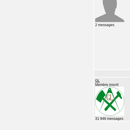
2 messages
GL
Membre inscrit
31 946 messages