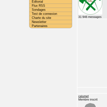
Editorial
Flux RSS
Sondages
Test de connexion
31 946 messages
Charte du site
Newsletter
Partenaires
calumet
Membre inscrit