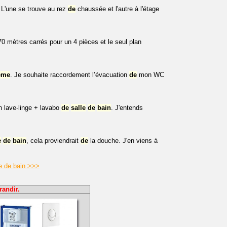
 L'une se trouve au rez
de
chaussée et l'autre à l'étage
0 mètres carrés pour un 4 pièces et le seul plan
ème
. Je souhaite raccordement l’évacuation
de
mon WC
n lave-linge + lavabo
de
salle
de
bain
. J'entends
e
de
bain
, cela proviendrait
de
la douche. J'en viens à
e de bain >>>
randir.