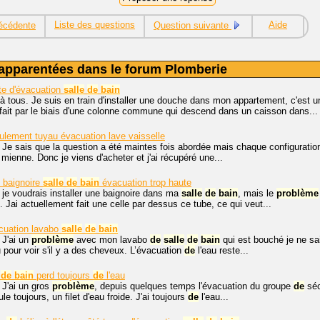
Liste des questions
Aide
écédente
Question suivante
apparentées dans le forum Plomberie
e d'évacuation
salle
de
bain
à tous. Je suis en train d'installer une douche dans mon appartement, c'est 
fait par le biais d'une colonne commune qui descend dans un caisson dans...
ulement tuyau évacuation lave vaisselle
 Je sais que la question a été maintes fois abordée mais chaque configurati
 mienne. Donc je viens d'acheter et j'ai récupéré une...
e baignoire
salle
de
bain
évacuation trop haute
 je voudrais installer une baignoire dans ma
salle
de
bain
, mais le
problème
Jai actuellement fait une celle par dessus ce tube, ce qui veut...
uation lavabo
salle
de
bain
 J'ai un
problème
avec mon lavabo
de
salle
de
bain
qui est bouché je ne sai
u pour voir s'il y a des cheveux. L’évacuation
de
l'eau reste...
de
bain
perd toujours
de
l'eau
 J'ai un gros
problème
, depuis quelques temps l'évacuation du groupe
de
séc
le toujours, un filet d'eau froide. J'ai toujours
de
l'eau...