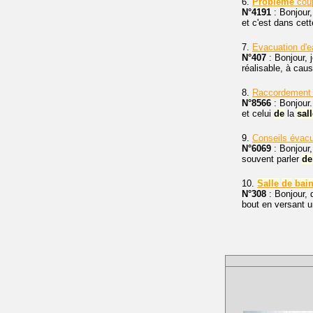
6.
Problème
cou
N°4191
: Bonjour
et c'est dans cet
7.
Evacuation d'
N°407
: Bonjour, 
réalisable, à cau
8.
Raccordement
N°8566
: Bonjour
et celui
de
la
sal
9.
Conseils évacu
N°6069
: Bonjour,
souvent parler
de
10.
Salle
de
bai
N°308
: Bonjour, 
bout en versant 