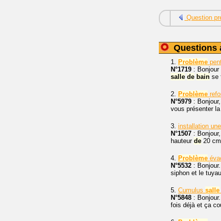
Question pr
Questions 
1.
Problème
pent
N°1719
: Bonjour 
salle
de
bain
se 
2.
Problème
refo
N°5979
: Bonjour,
vous présenter la
3.
installation un
N°1507
: Bonjour,
hauteur
de
20 cm. 
4.
Problème
évac
N°5532
: Bonjour.
siphon et le tuya
5.
Cumulus
salle
N°5848
: Bonjour.
fois déjà et ça cou