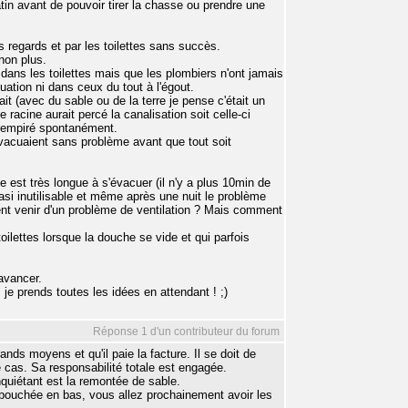
atin avant de pouvoir tirer la chasse ou prendre une
 regards et par les toilettes sans succès.
non plus.
ns les toilettes mais que les plombiers n'ont jamais
cuation ni dans ceux du tout à l'égout.
ait (avec du sable ou de la terre je pense c'était un
racine aurait percé la canalisation soit celle-ci
it empiré spontanément.
vacuaient sans problème avant que tout soit
 est très longue à s'évacuer (il n'y a plus 10min de
uasi inutilisable et même après une nuit le problème
ent venir d'un problème de ventilation ? Mais comment
oilettes lorsque la douche se vide et qui parfois
 avancer.
 je prends toutes les idées en attendant ! ;)
Réponse 1 d'un contributeur du forum
ands moyens et qu'il paie la facture. Il se doit de
e cas. Sa responsabilité totale est engagée.
quiétant est la remontée de sable.
 bouchée en bas, vous allez prochainement avoir les