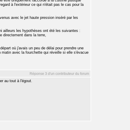
le être uniquement raccordé à la cuisine puisque
regard à l'extérieur ce qui n'était pas le cas pour la
 venus avec le jet haute pression inséré par les
i ailleurs les hypothèses ont été les suivantes :
tte directement dans la terre,
e départ où j'avais un peu de délai pour prendre une
tin avec la fourchette qui réveille si elle s'évacue
Réponse 3 d'un contributeur du forum
er au tout à l'égout.