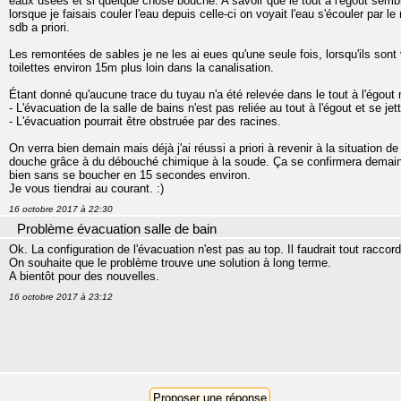
eaux usées et si quelque chose bouche. A savoir que le tout à l'égout semb
lorsque je faisais couler l'eau depuis celle-ci on voyait l'eau s'écouler par le 
sdb a priori.
Les remontées de sables je ne les ai eues qu'une seule fois, lorsqu'ils sont
toilettes environ 15m plus loin dans la canalisation.
Étant donné qu'aucune trace du tuyau n'a été relevée dans le tout à l'égout n
- L'évacuation de la salle de bains n'est pas reliée au tout à l'égout et se je
- L'évacuation pourrait être obstruée par des racines.
On verra bien demain mais déjà j'ai réussi a priori à revenir à la situation d
douche grâce à du débouché chimique à la soude. Ça se confirmera demain ma
bien sans se boucher en 15 secondes environ.
Je vous tiendrai au courant. :)
16 octobre 2017 à 22:30
Problème évacuation salle de bain
Ok. La configuration de l'évacuation n'est pas au top. Il faudrait tout raccord
On souhaite que le problème trouve une solution à long terme.
A bientôt pour des nouvelles.
16 octobre 2017 à 23:12