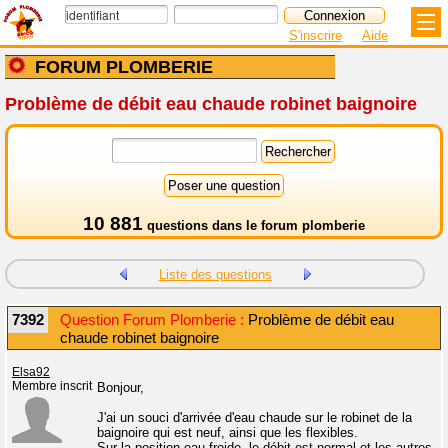
S'inscrire
Aide
FORUM PLOMBERIE
Problème de débit eau chaude robinet baignoire
10 881
questions dans le
forum plomberie
Liste des questions
7392
Question Forum Plomberie :
Problème de débit eau
chaude robinet baignoire
Elsa92
Membre inscrit
Bonjour,
J'ai un souci d'arrivée d'eau chaude sur le robinet de la
baignoire qui est neuf, ainsi que les flexibles.
Sur la position eau froide, le débit est normal et les autres