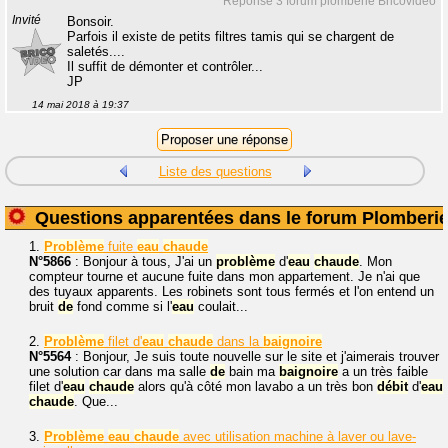
Réponse 3 forum plomberie Bricovidéo
Invité
Bonsoir.
Parfois il existe de petits filtres tamis qui se chargent de
saletés....
Il suffit de démonter et contrôler...
JP
14 mai 2018 à 19:37
Liste des questions
Questions apparentées dans le forum Plomberi
1.
Problème
fuite
eau
chaude
N°5866
: Bonjour à tous, J'ai un
problème
d'
eau
chaude
. Mon
compteur tourne et aucune fuite dans mon appartement. Je n'ai que
des tuyaux apparents. Les robinets sont tous fermés et l'on entend un
bruit
de
fond comme si l'
eau
coulait...
2.
Problème
filet d'
eau
chaude
dans la
baignoire
N°5564
: Bonjour, Je suis toute nouvelle sur le site et j'aimerais trouver
une solution car dans ma salle
de
bain ma
baignoire
a un très faible
filet d'
eau
chaude
alors qu'à côté mon lavabo a un très bon
débit
d'
eau
chaude
. Que...
3.
Problème
eau
chaude
avec utilisation machine à laver ou lave-