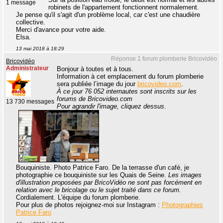
1 message
robinets de l'appartement fonctionnent normalement.
Je pense qu'il s'agit d'un problème local, car c'est une chaudière
collective.
Merci d'avance pour votre aide.
Elsa.
13 mai 2018 à 18:29
Réponse 1 forum plomberie Bricovidéo
Bricovidéo
Administrateur
Bonjour à toutes et à tous.
Information à cet emplacement du forum plomberie
sera publiée l’image du jour
bricovideo.com
.
À ce jour 76 052 internautes sont inscrits sur les
forums de Bricovideo.com
13 730 messages
Pour agrandir l'image, cliquez dessus
.
Bouquiniste. Photo Patrice Faro. De la terrasse d'un café, je
photographie ce bouquiniste sur les Quais de Seine.
Les images
d'illustration proposées par BricoVidéo ne sont pas forcément en
relation avec le bricolage ou le sujet traité dans ce forum.
Cordialement. L'équipe du forum plomberie.
Pour plus de photos rejoignez-moi sur Instagram :
Photographies
Patrice Faro