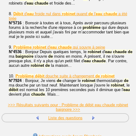
robinets d'
eau
chaude
et froide des...
8.
Débit
d'
eau
froide nul dans
robinet
quand
de
l'
eau
chaude
a été
tirée
N°5716
: Bonsoir à toutes et à tous, Après avoir parcouru plusieurs
forums à la recherche d'une réponse à ce
problème
qui dure depuis
plusieurs mois et auquel j'avais fini par m’accommoder tant bien que
mal je le poste ici suite...
9.
Problème
robinet
d'
eau
chaude
qui souvre à peine
N°4536
: Bonjour Depuis quelques temps, le
robinet
d'
eau
chaude
de
ma
baignoire
s'ouvre
de
moins en moins. A présent, il ne s'ouvre
presque plus, il n'y a plus qu'un petit filet d'
eau
chaude
. Par contre,
aucun autre
robinet
de
la maison...
10.
Problème
débit
douche suite à changement
de
robinet
N°7924
: Bonjour, Je viens
de
changer le
robinet
thermostatique
de
ma douche par un tout neuf. Maintenant lorsque j'ouvre le
robinet
, le
débit
est normal les 10 premières secondes puis il diminue que l'
eau
devient plus
chaude
. Mais...
>>> Résultats suivants pour : Problème de débit eau chaude robinet
baignoire >>>
Liste des questions