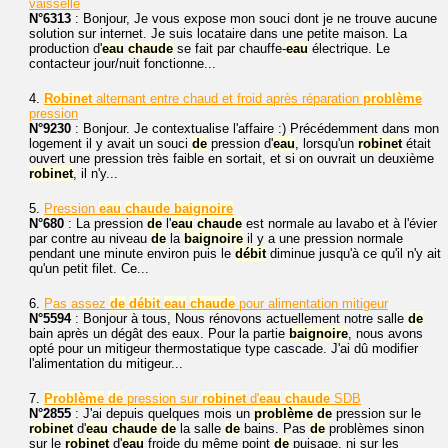
vaisselle
N°6313
: Bonjour, Je vous expose mon souci dont je ne trouve aucune
solution sur internet. Je suis locataire dans une petite maison. La
production d'
eau
chaude
se fait par chauffe-
eau
électrique. Le
contacteur jour/nuit fonctionne...
4.
Robinet
alternant entre chaud et froid après réparation
problème
pression
N°9230
: Bonjour. Je contextualise l'affaire :) Précédemment dans mon
logement il y avait un souci
de
pression d'
eau
, lorsqu'un
robinet
était
ouvert une pression très faible en sortait, et si on ouvrait un deuxième
robinet
, il n'y...
5.
Pression
eau
chaude
baignoire
N°680
: La pression
de
l'
eau
chaude
est normale au lavabo et à l'évier
par contre au niveau
de
la
baignoire
il y a une pression normale
pendant une minute environ puis le
débit
diminue jusqu'à ce qu'il n'y ait
qu'un petit filet. Ce...
6.
Pas assez
de
débit
eau
chaude
pour alimentation mitigeur
N°5594
: Bonjour à tous, Nous rénovons actuellement notre salle
de
bain après un dégât des eaux. Pour la partie
baignoire
, nous avons
opté pour un mitigeur thermostatique type cascade. J'ai dû modifier
l'alimentation du mitigeur...
7.
Problème
de
pression sur
robinet
d'
eau
chaude
SDB
N°2855
: J'ai depuis quelques mois un
problème
de
pression sur le
robinet
d'
eau
chaude
de
la salle
de
bains. Pas
de
problèmes sinon
sur le
robinet
d'
eau
froide du même point
de
puisage, ni sur les