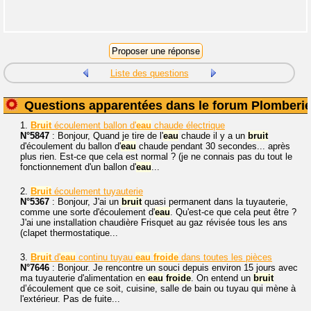
Liste des questions
Questions apparentées dans le forum Plomberi
1.
Bruit
écoulement ballon d'
eau
chaude électrique
N°5847
: Bonjour, Quand je tire de l'
eau
chaude il y a un
bruit
d'écoulement du ballon d'
eau
chaude pendant 30 secondes... après
plus rien. Est-ce que cela est normal ? (je ne connais pas du tout le
fonctionnement d'un ballon d'
eau
...
2.
Bruit
écoulement tuyauterie
N°5367
: Bonjour, J'ai un
bruit
quasi permanent dans la tuyauterie,
comme une sorte d'écoulement d'
eau
. Qu'est-ce que cela peut être ?
J'ai une installation chaudière Frisquet au gaz révisée tous les ans
(clapet thermostatique...
3.
Bruit
d'
eau
continu tuyau
eau
froide
dans toutes les pièces
N°7646
: Bonjour. Je rencontre un souci depuis environ 15 jours avec
ma tuyauterie d'alimentation en
eau
froide
. On entend un
bruit
d’écoulement que ce soit, cuisine, salle de bain ou tuyau qui mène à
l'extérieur. Pas de fuite...