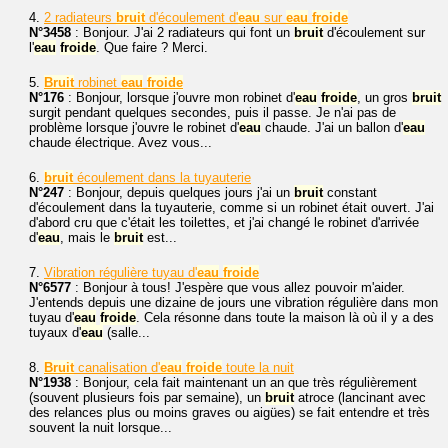
4.
2 radiateurs
bruit
d'écoulement d'
eau
sur
eau
froide
N°3458
: Bonjour. J'ai 2 radiateurs qui font un
bruit
d'écoulement sur
l'
eau
froide
. Que faire ? Merci.
5.
Bruit
robinet
eau
froide
N°176
: Bonjour, lorsque j'ouvre mon robinet d'
eau
froide
, un gros
bruit
surgit pendant quelques secondes, puis il passe. Je n'ai pas de
problème lorsque j'ouvre le robinet d'
eau
chaude. J'ai un ballon d'
eau
chaude électrique. Avez vous...
6.
bruit
écoulement dans la tuyauterie
N°247
: Bonjour, depuis quelques jours j'ai un
bruit
constant
d'écoulement dans la tuyauterie, comme si un robinet était ouvert. J'ai
d'abord cru que c'était les toilettes, et j'ai changé le robinet d'arrivée
d'
eau
, mais le
bruit
est...
7.
Vibration régulière tuyau d'
eau
froide
N°6577
: Bonjour à tous! J'espère que vous allez pouvoir m'aider.
J'entends depuis une dizaine de jours une vibration régulière dans mon
tuyau d'
eau
froide
. Cela résonne dans toute la maison là où il y a des
tuyaux d'
eau
(salle...
8.
Bruit
canalisation d'
eau
froide
toute la nuit
N°1938
: Bonjour, cela fait maintenant un an que très régulièrement
(souvent plusieurs fois par semaine), un
bruit
atroce (lancinant avec
des relances plus ou moins graves ou aigües) se fait entendre et très
souvent la nuit lorsque...