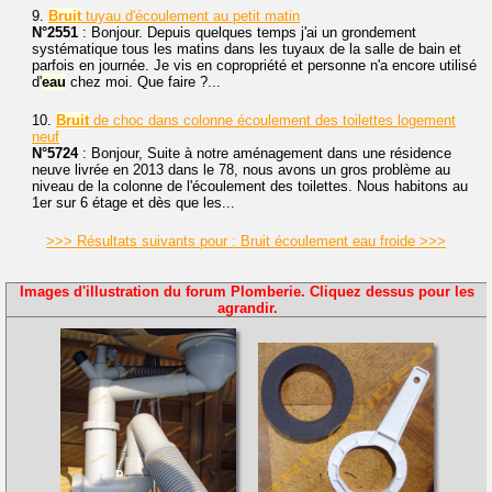
9.
Bruit
tuyau d'écoulement au petit matin
N°2551
: Bonjour. Depuis quelques temps j'ai un grondement
systématique tous les matins dans les tuyaux de la salle de bain et
parfois en journée. Je vis en copropriété et personne n'a encore utilisé
d'
eau
chez moi. Que faire ?...
10.
Bruit
de choc dans colonne écoulement des toilettes logement
neuf
N°5724
: Bonjour, Suite à notre aménagement dans une résidence
neuve livrée en 2013 dans le 78, nous avons un gros problème au
niveau de la colonne de l'écoulement des toilettes. Nous habitons au
1er sur 6 étage et dès que les...
>>> Résultats suivants pour : Bruit écoulement eau froide >>>
Images d'illustration du forum Plomberie. Cliquez dessus pour les
agrandir.