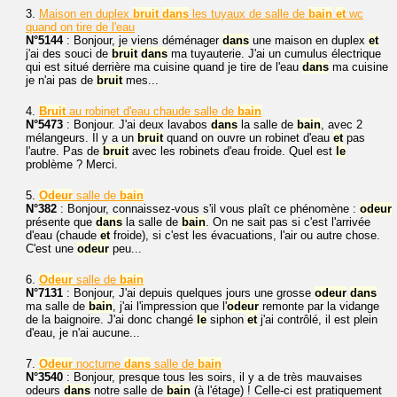
3.
Maison en duplex
bruit
dans
les tuyaux de salle de
bain
et
wc
quand on tire de l'eau
N°5144
: Bonjour, je viens déménager
dans
une maison en duplex
et
j'ai des souci de
bruit
dans
ma tuyauterie. J'ai un cumulus électrique
qui est situé derrière ma cuisine quand je tire de l'eau
dans
ma cuisine
je n'ai pas de
bruit
mes...
4.
Bruit
au robinet d'eau chaude salle de
bain
N°5473
: Bonjour. J'ai deux lavabos
dans
la salle de
bain
, avec 2
mélangeurs. Il y a un
bruit
quand on ouvre un robinet d'eau
et
pas
l'autre. Pas de
bruit
avec les robinets d'eau froide. Quel est
le
problème ? Merci.
5.
Odeur
salle de
bain
N°382
: Bonjour, connaissez-vous s'il vous plaît ce phénomène :
odeur
présente que
dans
la salle de
bain
. On ne sait pas si c'est l'arrivée
d'eau (chaude
et
froide), si c'est les évacuations, l'air ou autre chose.
C'est une
odeur
peu...
6.
Odeur
salle de
bain
N°7131
: Bonjour, J'ai depuis quelques jours une grosse
odeur
dans
ma salle de
bain
, j'ai l'impression que l'
odeur
remonte par la vidange
de la baignoire. J'ai donc changé
le
siphon
et
j'ai contrôlé, il est plein
d'eau, je n'ai aucune...
7.
Odeur
nocturne
dans
salle de
bain
N°3540
: Bonjour, presque tous les soirs, il y a de très mauvaises
odeurs
dans
notre salle de
bain
(à l'étage) ! Celle-ci est pratiquement