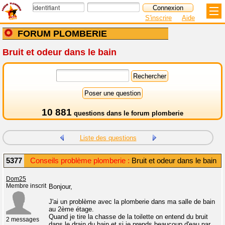
S'inscrire
Aide
FORUM PLOMBERIE
Bruit et odeur dans le bain
10 881
questions dans le
forum plomberie
Liste des questions
5377
Conseils problème plomberie :
Bruit et odeur dans le bain
Dom25
Membre inscrit
Bonjour,
J'ai un problème avec la plomberie dans ma salle de bain
au 2ème étage.
Quand je tire la chasse de la toilette on entend du bruit
2 messages
dans le drain du bain et si je prends beaucoup d'eau par