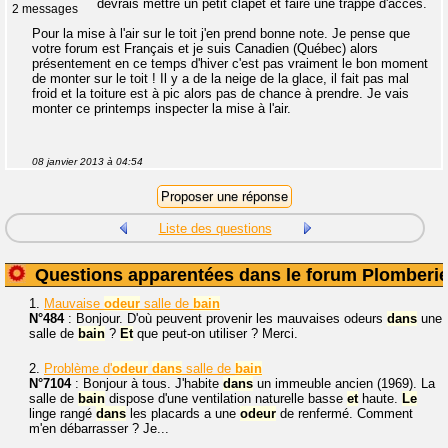
devrais mettre un petit clapet et faire une trappe d'accès.
2 messages
Pour la mise à l'air sur le toit j'en prend bonne note. Je pense que
votre forum est Français et je suis Canadien (Québec) alors
présentement en ce temps d'hiver c'est pas vraiment le bon moment
de monter sur le toit ! Il y a de la neige de la glace, il fait pas mal
froid et la toiture est à pic alors pas de chance à prendre. Je vais
monter ce printemps inspecter la mise à l'air.
08 janvier 2013 à 04:54
Liste des questions
Questions apparentées dans le forum Plomberi
1.
Mauvaise
odeur
salle de
bain
N°484
: Bonjour. D'où peuvent provenir les mauvaises odeurs
dans
une
salle de
bain
?
Et
que peut-on utiliser ? Merci.
2.
Problème d'
odeur
dans
salle de
bain
N°7104
: Bonjour à tous. J'habite
dans
un immeuble ancien (1969). La
salle de
bain
dispose d'une ventilation naturelle basse
et
haute.
Le
linge rangé
dans
les placards a une
odeur
de renfermé. Comment
m'en débarrasser ? Je...