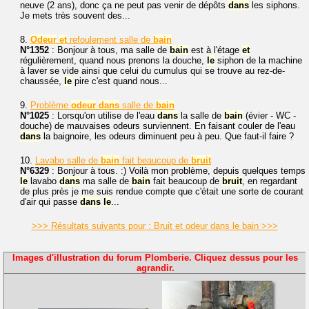
neuve (2 ans), donc ça ne peut pas venir de dépôts
dans
les siphons.
Je mets très souvent des...
8.
Odeur
et
refoulement salle de
bain
N°1352
: Bonjour à tous, ma salle de
bain
est à l'étage
et
régulièrement, quand nous prenons la douche,
le
siphon de la machine
à laver se vide ainsi que celui du cumulus qui se trouve au rez-de-
chaussée,
le
pire c'est quand nous...
9.
Problème
odeur
dans
salle de
bain
N°1025
: Lorsqu'on utilise de l'eau
dans
la salle de
bain
(évier - WC -
douche) de mauvaises odeurs surviennent. En faisant couler de l'eau
dans
la baignoire, les odeurs diminuent peu à peu. Que faut-il faire ?
10.
Lavabo salle de
bain
fait beaucoup de
bruit
N°6329
: Bonjour à tous. :) Voilà mon problème, depuis quelques temps
le
lavabo
dans
ma salle de
bain
fait beaucoup de
bruit
, en regardant
de plus près je me suis rendue compte que c'était une sorte de courant
d'air qui passe
dans
le
...
>>> Résultats suivants pour : Bruit et odeur dans le bain >>>
Images d'illustration du forum Plomberie. Cliquez dessus pour les
agrandir.