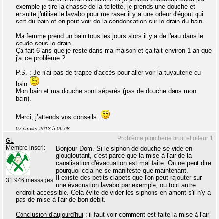
exemple je tire la chasse de la toilette, je prends une douche et
ensuite j'utilise le lavabo pour me raser il y a une odeur d'égout qui
sort du bain et on peut voir de la condensation sur le drain du bain.
Ma femme prend un bain tous les jours alors il y a de l'eau dans le
coude sous le drain.
Ça fait 6 ans que je reste dans ma maison et ça fait environ 1 an que
j'ai ce problème ?
P.S. : Je n'ai pas de trappe d'accès pour aller voir la tuyauterie du
bain
Mon bain et ma douche sont séparés (pas de douche dans mon
bain).
Merci, j’attends vos conseils.
07 janvier 2013 à 06:08
Problème plomberie bruit et odeur 1
GL
Membre inscrit
Bonjour Dom. Si le siphon de douche se vide en
glougloutant, c'est parce que la mise à l'air de la
canalisation d'évacuation est mal faite. On ne peut dire
pourquoi cela ne se manifeste que maintenant.
Il existe des petits clapets que l'on peut rajouter sur
31 946 messages
une évacuation lavabo par exemple, ou tout autre
endroit accessible. Cela évite de vider les siphons en amont s'il n'y a
pas de mise à l'air de bon débit.
Conclusion d'aujourd'hui
: il faut voir comment est faite la mise à l'air