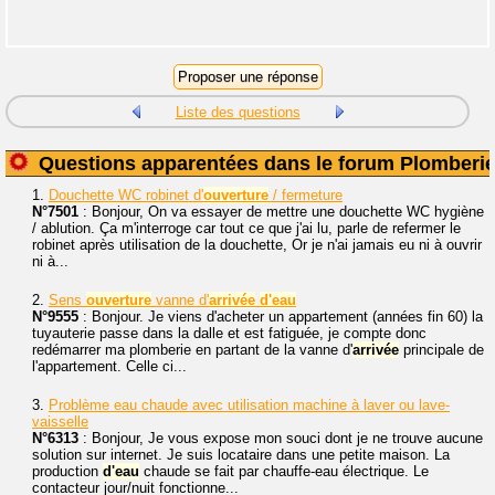
Liste des questions
Questions apparentées dans le forum Plomberi
1.
Douchette WC robinet d'
ouverture
/ fermeture
N°7501
: Bonjour, On va essayer de mettre une douchette WC hygiène
/ ablution. Ça m'interroge car tout ce que j'ai lu, parle de refermer le
robinet après utilisation de la douchette, Or je n'ai jamais eu ni à ouvrir
ni à...
2.
Sens
ouverture
vanne d'
arrivée
d'eau
N°9555
: Bonjour. Je viens d'acheter un appartement (années fin 60) la
tuyauterie passe dans la dalle et est fatiguée, je compte donc
redémarrer ma plomberie en partant de la vanne d'
arrivée
principale de
l'appartement. Celle ci...
3.
Problème eau chaude avec utilisation machine à laver ou lave-
vaisselle
N°6313
: Bonjour, Je vous expose mon souci dont je ne trouve aucune
solution sur internet. Je suis locataire dans une petite maison. La
production
d'eau
chaude se fait par chauffe-eau électrique. Le
contacteur jour/nuit fonctionne...