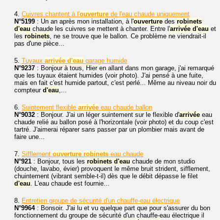
4.
Cuivres chantent à l'
ouverture
de l'eau chaude uniquement
N°5199
: Un an après mon installation, à l'
ouverture
des
robinets
d'eau
chaude les cuivres se mettent à chanter. Entre l'
arrivée
d'eau
et
les
robinets
, ne se trouve que le ballon. Ce problème ne viendrait-il
pas d'une pièce...
5.
Tuyaux
arrivée
d'eau
garage humide
N°9237
: Bonjour à tous, Hier en allant dans mon garage, j'ai remarqué
que les tuyaux étaient humides (voir photo). J'ai pensé à une fuite,
mais en fait c'est humide partout, c'est perlé... Même au niveau noir du
compteur
d'eau
,...
6.
Suintement flexible
arrivée
eau chaude ballon
N°9032
: Bonjour. J'ai un léger suintement sur le flexible d'
arrivée
eau
chaude relié au ballon posé à l'horizontale (voir photo) et du coup c'est
tartré. J'aimerai réparer sans passer par un plombier mais avant de
faire une...
7.
Sifflement
ouverture
robinets
eau chaude
N°921
: Bonjour, tous les
robinets
d'eau
chaude de mon studio
(douche, lavabo, évier) provoquent le même bruit strident, sifflement,
chuintement (vibrant semble-t-il) dès que le débit dépasse le filet
d'eau
. L'eau chaude est fournie...
8.
Entretien groupe de sécurité d'un chauffe-eau électrique
N°9964
: Bonsoir. J'ai lu et vu quelque part que pour s'assurer du bon
fonctionnement du groupe de sécurité d'un chauffe-eau électrique il