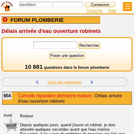
S'inscrire
Aide
FORUM PLOMBERIE
Délais arrivée d'eau ouverture robinets
10 881
questions dans le
forum plomberie
Liste des questions
654
Conseils réparation plomberie maison :
Délais arrivée
d'eau ouverture robinets
Invité
Bonjour.
Depuis quelques jours, quand j'ouvre un robinet, je dois
attendre quelques secondes avant que l'eau n'arrive.
Par contre, il n'y a pas de problème de pression une fois que