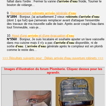
fallait dans l'ordre : Fermer la vanne d'
arrivée
d'eau
froide, Tourner le
bouton de vidange...
9.
Remplacement
robinets
arrivée
générale
d'eau
N°1894
: Bonjour, j'ai actuellement 2 vieux
robinets
d'
arrivée
d'eau
(dont 1 qui fuit) que j'aimerais remplacer avant d'attaquer l'ensemble
des travaux de ma nouvelle salle de bain. Après avoir coupé l'eau dans
tout l'immeuble, vais-je...
10.
Ajout d'une
arrivée
et d'une évacuation
d'eau
N°5560
: Bonjour, Je suis locataire et souhaite ajouter un lave vaisselle
dans ma cuisine mais il n'y a pas d'
arrivée
d'eau
disponible, ni de
sortie
d'eau
. L'
arrivée
d'eau
générale après le compteur est en plomb
comme le reste des...
>>> Résultats suivants pour : Délais arrivée d'eau ouverture robinets >>>
Images d'illustration du forum Plomberie. Cliquez dessus pour les
agrandir.