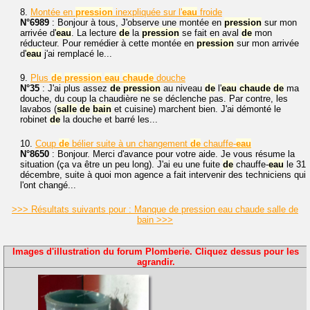
8.
Montée en
pression
inexpliquée sur l'
eau
froide
N°6989
: Bonjour à tous, J'observe une montée en
pression
sur mon
arrivée d'
eau
. La lecture
de
la
pression
se fait en aval
de
mon
réducteur. Pour remédier à cette montée en
pression
sur mon arrivée
d'
eau
j'ai remplacé le...
9.
Plus
de
pression
eau
chaude
douche
N°35
: J'ai plus assez
de
pression
au niveau
de
l'
eau
chaude
de
ma
douche, du coup la chaudière ne se déclenche pas. Par contre, les
lavabos (
salle
de
bain
et cuisine) marchent bien. J'ai démonté le
robinet
de
la douche et barré les...
10.
Coup
de
bélier suite à un changement
de
chauffe-
eau
N°8650
: Bonjour. Merci d'avance pour votre aide. Je vous résume la
situation (ça va être un peu long). J'ai eu une fuite
de
chauffe-
eau
le 31
décembre, suite à quoi mon agence a fait intervenir des techniciens qui
l'ont changé...
>>> Résultats suivants pour : Manque de pression eau chaude salle de
bain >>>
Images d'illustration du forum Plomberie. Cliquez dessus pour les
agrandir.