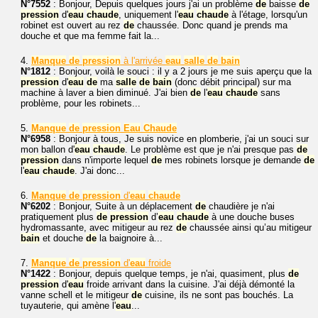
N°7552
: Bonjour, Depuis quelques jours j'ai un problème
de
baisse
de
pression
d'
eau
chaude
, uniquement l'
eau
chaude
à l'étage, lorsqu'un
robinet est ouvert au rez
de
chaussée. Donc quand je prends ma
douche et que ma femme fait la...
4.
Manque
de
pression
à l'arrivée
eau
salle
de
bain
N°1812
: Bonjour, voilà le souci : il y a 2 jours je me suis aperçu que la
pression
d'
eau
de
ma
salle
de
bain
(donc débit principal) sur ma
machine à laver a bien diminué. J'ai bien
de
l'
eau
chaude
sans
problème, pour les robinets...
5.
Manque
de
pression
Eau
Chaude
N°6958
: Bonjour à tous, Je suis novice en plomberie, j'ai un souci sur
mon ballon d'
eau
chaude
. Le problème est que je n'ai presque pas
de
pression
dans n'importe lequel
de
mes robinets lorsque je demande
de
l'
eau
chaude
. J'ai donc...
6.
Manque
de
pression
d'
eau
chaude
N°6202
: Bonjour, Suite à un déplacement
de
chaudière je n'ai
pratiquement plus
de
pression
d’
eau
chaude
à une douche buses
hydromassante, avec mitigeur au rez
de
chaussée ainsi qu’au mitigeur
bain
et douche
de
la baignoire à...
7.
Manque
de
pression
d'
eau
froide
N°1422
: Bonjour, depuis quelque temps, je n'ai, quasiment, plus
de
pression
d'
eau
froide arrivant dans la cuisine. J'ai déjà démonté la
vanne schell et le mitigeur
de
cuisine, ils ne sont pas bouchés. La
tuyauterie, qui amène l'
eau
...