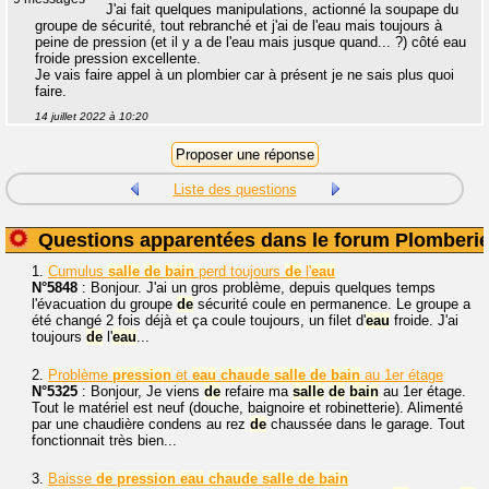
J'ai fait quelques manipulations, actionné la soupape du
groupe de sécurité, tout rebranché et j'ai de l'eau mais toujours à
peine de pression (et il y a de l'eau mais jusque quand... ?) côté eau
froide pression excellente.
Je vais faire appel à un plombier car à présent je ne sais plus quoi
faire.
14 juillet 2022 à 10:20
Liste des questions
Questions apparentées dans le forum Plomberi
1.
Cumulus
salle
de
bain
perd toujours
de
l'
eau
N°5848
: Bonjour. J'ai un gros problème, depuis quelques temps
l'évacuation du groupe
de
sécurité coule en permanence. Le groupe a
été changé 2 fois déjà et ça coule toujours, un filet d'
eau
froide. J'ai
toujours
de
l'
eau
...
2.
Problème
pression
et
eau
chaude
salle
de
bain
au 1er étage
N°5325
: Bonjour, Je viens
de
refaire ma
salle
de
bain
au 1er étage.
Tout le matériel est neuf (douche, baignoire et robinetterie). Alimenté
par une chaudière condens au rez
de
chaussée dans le garage. Tout
fonctionnait très bien...
3.
Baisse
de
pression
eau
chaude
salle
de
bain