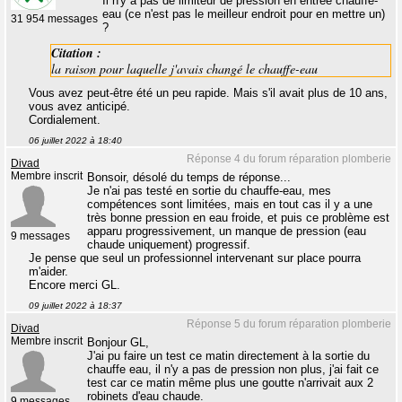
Il n'y a pas de limiteur de pression en entrée chauffe-
eau (ce n'est pas le meilleur endroit pour en mettre un)
31 954 messages
?
Citation :
la raison pour laquelle j'avais changé le chauffe-eau
Vous avez peut-être été un peu rapide. Mais s'il avait plus de 10 ans,
vous avez anticipé.
Cordialement.
06 juillet 2022 à 18:40
Réponse 4 du forum réparation plomberie
Divad
Membre inscrit
Bonsoir, désolé du temps de réponse...
Je n'ai pas testé en sortie du chauffe-eau, mes
compétences sont limitées, mais en tout cas il y a une
très bonne pression en eau froide, et puis ce problème est
apparu progressivement, un manque de pression (eau
9 messages
chaude uniquement) progressif.
Je pense que seul un professionnel intervenant sur place pourra
m'aider.
Encore merci GL.
09 juillet 2022 à 18:37
Réponse 5 du forum réparation plomberie
Divad
Membre inscrit
Bonjour GL,
J'ai pu faire un test ce matin directement à la sortie du
chauffe eau, il n'y a pas de pression non plus, j'ai fait ce
test car ce matin même plus une goutte n'arrivait aux 2
robinets d'eau chaude.
9 messages