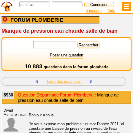
S'inscrire
Aide
FORUM PLOMBERIE
Manque de pression eau chaude salle de bain
10 883
questions dans le
forum plomberie
Liste des questions
8930
Question Dépannage Forum Plomberie :
Manque de
pression eau chaude salle de bain
Divad
Membre inscrit
Bonjour à tous.
Je vous expose mon problème : durant l'année 2021 j'ai
constaté une baisse de pression au niveau de l'eau
chaude de ma salle de bain (douche + lavabo) aucun