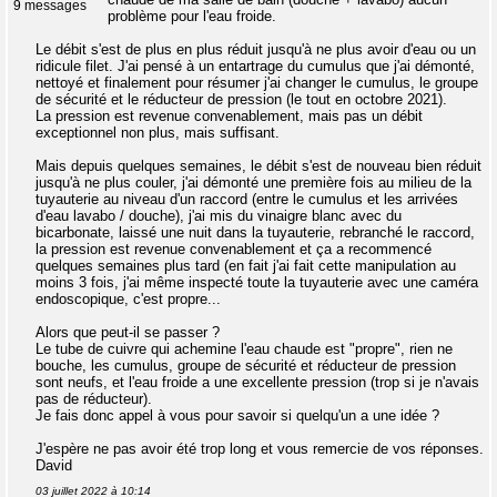
9 messages
problème pour l'eau froide.
Le débit s'est de plus en plus réduit jusqu'à ne plus avoir d'eau ou un
ridicule filet. J'ai pensé à un entartrage du cumulus que j'ai démonté,
nettoyé et finalement pour résumer j'ai changer le cumulus, le groupe
de sécurité et le réducteur de pression (le tout en octobre 2021).
La pression est revenue convenablement, mais pas un débit
exceptionnel non plus, mais suffisant.
Mais depuis quelques semaines, le débit s'est de nouveau bien réduit
jusqu'à ne plus couler, j'ai démonté une première fois au milieu de la
tuyauterie au niveau d'un raccord (entre le cumulus et les arrivées
d'eau lavabo / douche), j'ai mis du vinaigre blanc avec du
bicarbonate, laissé une nuit dans la tuyauterie, rebranché le raccord,
la pression est revenue convenablement et ça a recommencé
quelques semaines plus tard (en fait j'ai fait cette manipulation au
moins 3 fois, j'ai même inspecté toute la tuyauterie avec une caméra
endoscopique, c'est propre...
Alors que peut-il se passer ?
Le tube de cuivre qui achemine l'eau chaude est "propre", rien ne
bouche, les cumulus, groupe de sécurité et réducteur de pression
sont neufs, et l'eau froide a une excellente pression (trop si je n'avais
pas de réducteur).
Je fais donc appel à vous pour savoir si quelqu'un a une idée ?
J'espère ne pas avoir été trop long et vous remercie de vos réponses.
David
03 juillet 2022 à 10:14