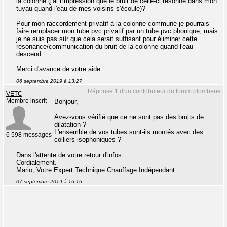
la colonne (j'ai l'impression que le bruit de celle-ci résonne dans mon
tuyau quand l'eau de mes voisins s'écoule)?
Pour mon raccordement privatif à la colonne commune je pourrais
faire remplacer mon tube pvc privatif par un tube pvc phonique, mais
je ne suis pas sûr que cela serait suffisant pour éliminer cette
résonance/communication du bruit de la colonne quand l'eau
descend.
Merci d'avance de votre aide.
06 septembre 2019 à 13:27
Réponse 1 d'un contributeur du forum plomberie
VETC
Membre inscrit
Bonjour,
Avez-vous vérifié que ce ne sont pas des bruits de
dilatation ?
L'ensemble de vos tubes sont-ils montés avec des
6 598 messages
colliers isophoniques ?
Dans l'attente de votre retour d'infos.
Cordialement.
Mario, Votre Expert Technique Chauffage Indépendant.
07 septembre 2019 à 16:16