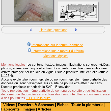
Liste des questions
Informations sur le forum Plomberie
Informations sur le moteur du forum
Mentions légales
Mentions légales :
Le contenu, textes, images, illustrations sonores, vidéos,
photos, animations, logos et autres documents constituent ensemble une
œuvre protégée par les lois en vigueur sur la propriété intellectuelle (article
L.122-4).
Aucune exploitation commerciale ou non commerciale même partielle des
données qui sont présentées sur ce site ne pourra être effectuée sans
l'accord préalable et écrit de la SARL Bricovidéo.
Toute reproduction même partielle du contenu de ce site et de l'utilisation
de la marque Bricovidéo sans autorisation sont interdites et donneront suite
à des poursuites.
>> Lire la suite
Vidéos
|
Dossiers & Schémas
|
Fiches
|
Toute la plomberie
|
Fabricants
|
Images
|
Articles