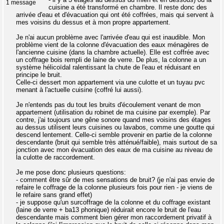
1 message
cuisine a été transformé en chambre. Il reste donc des
arrivée d'eau et d'évacuation qui ont été coffrées, mais qui servent à
mes voisins du dessus et à mon propre appartement.
Je n'ai aucun problème avec l'arrivée d'eau qui est inaudible. Mon
problème vient de la colonne d'évacuation des eaux ménagères de
l'ancienne cuisine (dans la chambre actuelle). Elle est coffrée avec
un coffrage bois rempli de laine de verre. De plus, la colonne a un
système hélicoïdal ralentissant la chute de l'eau et réduisant en
principe le bruit.
Celle-ci dessert mon appartement via une culotte et un tuyau pvc
menant à l'actuelle cuisine (coffré lui aussi).
Je n'entends pas du tout les bruits d'écoulement venant de mon
appartement (utilisation du robinet de ma cuisine par exemple). Par
contre, j'ai toujours une gêne sonore quand mes voisins des étages
au dessus utilisent leurs cuisines ou lavabos, comme une goutte qui
descend lentement. Celle-ci semble provenir en partie de la colonne
descendante (bruit qui semble très atténué/faible), mais surtout de sa
jonction avec mon évacuation des eaux de ma cuisine au niveau de
la culotte de raccordement.
Je me pose donc plusieurs questions:
- comment être sûr de mes sensations de bruit? (je n'ai pas envie de
refaire le coffrage de la colonne plusieurs fois pour rien - je viens de
le refaire sans grand effet)
- je suppose qu'un surcoffrage de la colonne et du coffrage existant
(laine de verre + ba13 phonique) réduirait encore le bruit de l'eau
descendante mais comment bien gérer mon raccordement privatif à