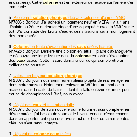
encastrées). Cette
colonne
est en extérieur de façade sur l'arrière d'un
immeuble...
5.
Problème
isolation
phonique
due aux colonnes d'eau et VMC
N°7806
: Bonjour, J'ai acheté un logement neuf en VEFA il y a 4 ans.
J'habite au 3ème et dernier étage d'une copropriété avec la VMC sur le
toit. J'ai constaté des bruits d'eau et des vibrations dans mon logement
dès mon entrée....
6.
Colonne
en fonte d'évacuation des
eaux
usées fissurée
N°7423
: Bonjour, Derrière une cloison en lattis + plâtre d'avant-guerre
je découvre une large fissure dans la
colonne
en fonte d'évacuation
des
eaux
usées. Cette fissure démarre sur ce qui semble être un
collier et se poursuit...
7.
Utilisation broyeur
isolation
phonique
N°2387
: Bonjour, nous sommes en pleins projets de réaménagement
dans notre maison. Notamment enlever un WC tout au fond de la
maison, dans la salle de bains... dont il a fallu enlever les murs pour
cause de champignons ! Bref, nous avons...
8.
Dégât des
eaux
et infiltration dalle
N°5637
: Bonjour, Je suis nouvelle sur le forum et suis complètement
désemparée : j'ai besoin de votre aide ! Nous venons d'emménager
dans un appartement que nous avons acheté. Lors de la remise des
clés, on s'est rendu compte...
9.
Réparation
colonne
eaux
usées