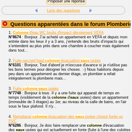
Liste des questions
Questions apparentées dans le forum Plomberi
1.
Colonne
d'eau WC bruits d'impact dévoiement VEFA
N°8674
: Bonjour. J’ai acheté un appartement en VEFA et depuis mon
entrée dans les lieux il y a 3 ans, j’entends des bruits d’impacts qui
s’entendent au plus près dans une chambre à coucher mais également
dans tout...
2.
Fuite raccord haut
colonne
évacuation
eaux
usées
N°6101
: Bonjour, Tout d'abord je m'excuse d'avance si je n'utilise pas
les bons termes pour désigner les choses. :-) Nous habitons depuis
peu dans un appartement au dernier étage, un plombier a refait
intégralement la plomberie mais...
3.
Fuite
colonne
eaux
usées
N°7748
: Bonjour à tous. Il y a une fuite qui apparait de temps en
temps (visiblement de la
colonne
d'
eaux
usées) dans un appartement
(immeuble de 3 étages) au 1er, au niveau de la salle de bains, en l'air
sous le faux plafond. Il n'y...
4.
Remplacer
colonne
évacuation des
eaux
usées choisir fonte ou
PVC
N°6286
: Bonjour, Je dois faire remplacer une
colonne
d'évacuation
des
eaux
usées qui est actuellement en fonte (fuite à l'une des culottes