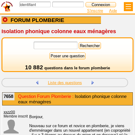
S'inscrire
Aide
FORUM PLOMBERIE
Isolation phonique colonne eaux ménagères
10 882
questions dans le
forum plomberie
Liste des questions
7658
Question Forum Plomberie :
Isolation phonique colonne
eaux ménagères
xxzz00
Membre inscrit
Bonjour,
Nouveau sur ce forum et novice en plomberie, je viens
d'emménager dans un nouvel appartement (en copropriété
- il y a 3 étages au dessus du mien et en dessous) où la