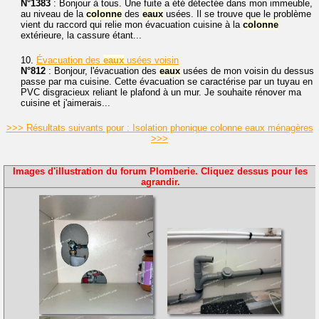
N°1383
: Bonjour à tous. Une fuite a été détectée dans mon immeuble,
au niveau de la
colonne
des
eaux
usées. Il se trouve que le problème
vient du raccord qui relie mon évacuation cuisine à la
colonne
extérieure, la cassure étant...
10.
Évacuation des
eaux
usées voisin
N°812
: Bonjour, l'évacuation des
eaux
usées de mon voisin du dessus
passe par ma cuisine. Cette évacuation se caractérise par un tuyau en
PVC disgracieux reliant le plafond à un mur. Je souhaite rénover ma
cuisine et j'aimerais...
>>> Résultats suivants pour : Isolation phonique colonne eaux ménagères
>>>
Images d'illustration du forum Plomberie. Cliquez dessus pour les
agrandir.