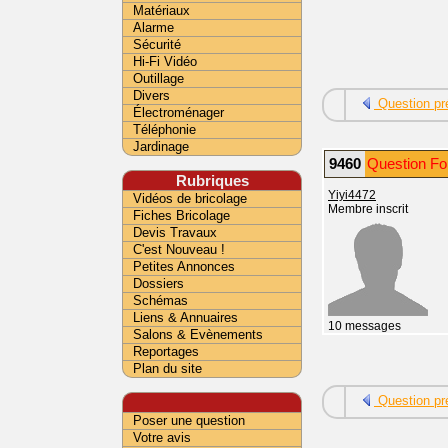
Matériaux
Alarme
Sécurité
Hi-Fi Vidéo
Outillage
Divers
Question pr
Électroménager
Téléphonie
Jardinage
9460
Question Fo
Rubriques
Yiyi4472
Vidéos de bricolage
Membre inscrit
Fiches Bricolage
Devis Travaux
C'est Nouveau !
Petites Annonces
Dossiers
Schémas
Liens & Annuaires
10 messages
Salons & Evènements
Reportages
Plan du site
Question pr
Poser une question
Votre avis