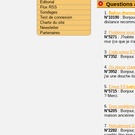
Editorial
Questions 
Flux RSS
Sondages
1.
Ballon
therm
Test de connexion
N°10190
: Bonjou
distance recomman
Charte du site
Newsletter
2.
Problème évac
Partenaires
N°5271
: J'habite
mur (ce que je n'a
3.
Code erreur E
N°7352
: Bonjour.
4.
Où placer clap
N°3952
: Bonjour,
j'ai une douche it
5.
Erreur E8
ball
N°5715
: Bonjour
? Merci.
6.
Gros problème s
N°6205
: Bonjour,
maison ancienne a
7.
Refoulement S
N°2282
: Bonjour,
semble être trop p