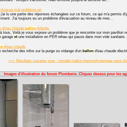
'évacue mal problème air
 j'ai lu une partie des réponses échangées sur ce forum, ce qui m'a permis d'
ment. J'ai toujours eu un problème d'évacuation au niveau de mes...
u d'eau chaude
ballon
Atlantic
à tous, Voilà je vous expose un problème que je rencontre sur mon pavillon neu
n garage
et
une installation en PER rehau qui passe dans mon vide sanitaire..
on
d'eau chaude
e recherche des infos sur la purge ou vidange d'un
ballon
d'eau chaude électriq
>>> Résultats suivants pour : Installer ballon thermodynamique prise d'a
Images d'illustration du forum Plomberie. Cliquez dessus pour les ag