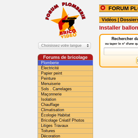
FORUM PL
Vidéos
|
Dossier
Installer ball
Rechercher da
ou taper le n° d'une 
Choisissez votre langue
Forums de bricolage
Plomberie
Électricité
Papier peint
Peinture
Menuiserie
Sols . Carrelages
Maçonnerie
Isolation
Chauffage
Climatisation
Écologie Habitat
Bricolage Créatif Photos
Litiges Travaux
Toitures
Décoration