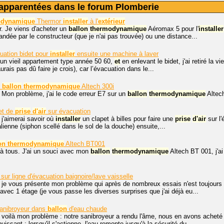
apparentées dans le forum Plomberie
odynamique
Thermor
installer
à l'
extérieur
r. Je viens d'acheter un
ballon
thermodynamique
Aéromax 5 pour l'
installer
dée par le constructeur (que je n'ai pas trouvée) ou une distance...
uation bidet pour
installer
ensuite une machine à laver
 un vieil appartement type année 50 60,
et
en enlevant le bidet, j'ai retiré la v
urais pas dû faire je crois), car l’évacuation dans le...
7
ballon
thermodynamique
Altech 300i
 Mon problème, j'ai le code erreur E7 sur un
ballon
thermodynamique
Altech
et de
prise
d'air
sur évacuation
 j'aimerai savoir où
installer
un clapet à billes pour faire une
prise
d'air
sur l'
alienne (siphon scellé dans le sol de la douche) ensuite,...
on
thermodynamique
Altech BT001
 à tous. J'ai un souci avec mon
ballon
thermodynamique
Altech BT 001, j'ai
ur ligne d'évacuation baignoire/lave vaisselle
 je vous présente mon problème qui après de nombreux essais n'est toujours pa
vec 1 étage (je vous passe les diverses surprises que j'ai déjà eu...
anibroyeur dans
ballon
d'eau chaude
 voilà mon problème : notre sanibroyeur a rendu l'âme, nous en avons acheté
uissant : lorsqu'il s'actionne, l'eau remonte jusqu'à la sécurité du...