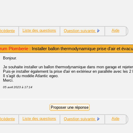
Liste des questions
Aide
écédente
Question suivante
rum Plomberie :
Installer ballon thermodynamique prise d'air et évacu
Bonjour.
Je souhaite installer un ballon thermodynamique dans mon garage et rejeter l'
Puis-je installer également la prise d'air en extérieur en parallèle avec les 
Il s'agit du modèle Atlantic egeo.
Merci.
05 avril 2023 à 17:14
Liste des questions
Aide
écédente
Question suivante