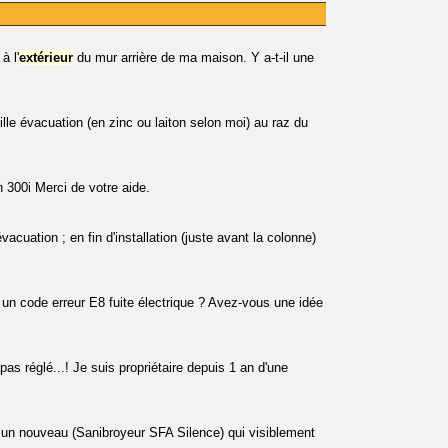
à l'
extérieur
du mur arrière de ma maison. Y a-t-il une
ieille évacuation (en zinc ou laiton selon moi) au raz du
 300i Merci de votre aide.
évacuation ; en fin d'installation (juste avant la colonne)
 un code erreur E8 fuite électrique ? Avez-vous une idée
s réglé...! Je suis propriétaire depuis 1 an d'une
 un nouveau (Sanibroyeur SFA Silence) qui visiblement