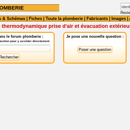
OMBERIE
Reste
s & Schémas
|
Fiches
|
Toute la plomberie
|
Fabricants
|
Images
|
on thermodynamique prise d'air et évacuation extérieu
ns le forum plomberie :
Je pose une nouvelle question :
question pour y accéder directement