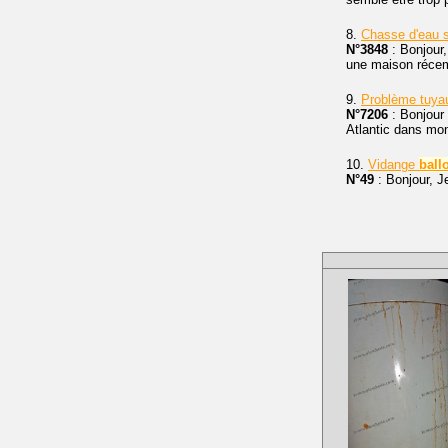
8.
Chasse d'eau s
N°3848
: Bonjour,
une maison récem
9.
Problème tuya
N°7206
: Bonjour 
Atlantic dans mo
10.
Vidange
ball
N°49
: Bonjour, J