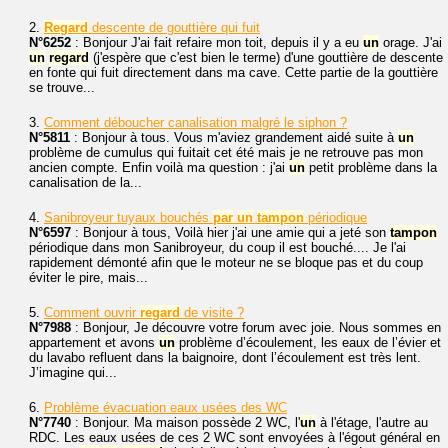
2.
Regard
descente de gouttière qui fuit
N°6252
: Bonjour J'ai fait refaire mon toit, depuis il y a eu
un
orage. J'ai
un
regard
(j'espère que c'est bien le terme) d'une gouttière de descente
en fonte qui fuit directement dans ma cave. Cette partie de la gouttière
se trouve...
3.
Comment déboucher canalisation malgré le siphon ?
N°5811
: Bonjour à tous. Vous m'aviez grandement aidé suite à
un
problème de cumulus qui fuitait cet été mais je ne retrouve pas mon
ancien compte. Enfin voilà ma question : j'ai
un
petit problème dans la
canalisation de la...
4.
Sanibroyeur tuyaux bouchés
par
un
tampon
périodique
N°6597
: Bonjour à tous, Voilà hier j'ai une amie qui a jeté son
tampon
périodique dans mon Sanibroyeur, du coup il est bouché.... Je l'ai
rapidement démonté afin que le moteur ne se bloque pas et du coup
éviter le pire, mais...
5.
Comment ouvrir
regard
de visite ?
N°7988
: Bonjour, Je découvre votre forum avec joie. Nous sommes en
appartement et avons
un
problème d’écoulement, les eaux de l’évier et
du lavabo refluent dans la baignoire, dont l’écoulement est très lent.
J’imagine qui...
6.
Problème évacuation eaux usées des WC
N°7740
: Bonjour. Ma maison possède 2 WC, l'
un
à l'étage, l'autre au
RDC. Les eaux usées de ces 2 WC sont envoyées à l'égout général en