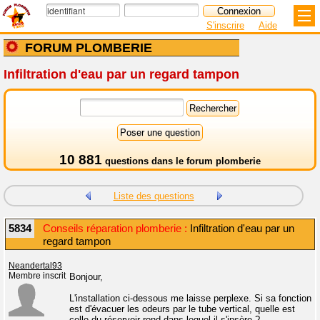
S'inscrire
Aide
FORUM PLOMBERIE
Infiltration d'eau par un regard tampon
10 881
questions dans le
forum plomberie
Liste des questions
5834
Conseils réparation plomberie :
Infiltration d'eau par un
regard tampon
Neandertal93
Membre inscrit
Bonjour,
L'installation ci-dessous me laisse perplexe. Si sa fonction
est d'évacuer les odeurs par le tube vertical, quelle est
celle du réservoir rond dans lequel il s'insère ?