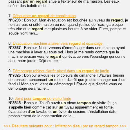
passant
par
un
regard
situé à l'extérieur de ma maison. Les eaux
usées des toilettes de...
7.
Déboucher
un
regard
de canalisation
N°6293
: Bonjour. Mon évacuation est bouchée au niveau du
regard
, je
ne sais pas si côté maison ou rue, quand j'utilise de l'eau, ça bloque
très vite et le
regard
met plusieurs heures à se vider. Furet, pompe et
soude n'ont rien...
8.
Évacuation machine à laver vers
regard
et épandage
N°8367
: Bonjour, Nous venons d’emménager dans une maison ayant
une machine à laver au sous sol. Hors je me rends compte que la
machine évacue vers le
regard
qui évacue vers l'épandage qui donne
dans notre jardin. Déjà est ce...
9.
Démontage robinet d'arrêt placé dans
un
regard
de jardin
N°7826
: Bonjour à vous les bricoleurs du dimanche ! J'aurais besoin
de conseils concernant
un
robinet d'arrêt que je dois changer car il est
fendu ! Mon souci vient du démontage ! Est-ce que d'après vous ce
démontage sera facile...
10.
Joint pour
tampon
de visite fonte
N°8545
: Bonjour. J'ai dû ouvrir
un
vieux
tampon
de visite (si ça
s'appelle bien comme ça) sur
un
tuyau apparemment en fonte,
évacuation d'
un
lavabo et
un
évier de cuisine. L'installation date
probablement de la construction de la...
>>> Résultats suivants pour : Infiltration d'eau par un regard tampon >>>