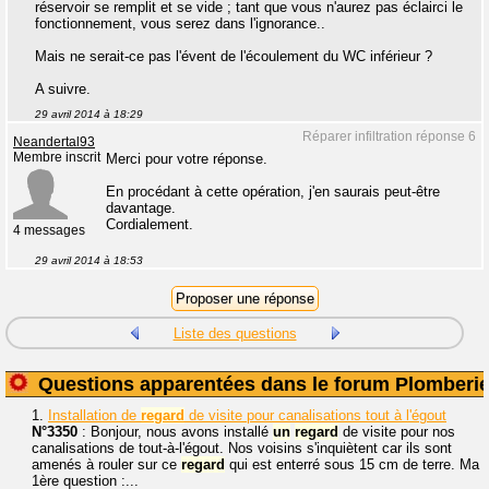
réservoir se remplit et se vide ; tant que vous n'aurez pas éclairci le
fonctionnement, vous serez dans l'ignorance..
Mais ne serait-ce pas l'évent de l'écoulement du WC inférieur ?
A suivre.
29 avril 2014 à 18:29
Réparer infiltration réponse 6
Neandertal93
Membre inscrit
Merci pour votre réponse.
En procédant à cette opération, j'en saurais peut-être
davantage.
Cordialement.
4 messages
29 avril 2014 à 18:53
Liste des questions
Questions apparentées dans le forum Plomberi
1.
Installation de
regard
de visite pour canalisations tout à l'égout
N°3350
: Bonjour, nous avons installé
un
regard
de visite pour nos
canalisations de tout-à-l'égout. Nos voisins s'inquiètent car ils sont
amenés à rouler sur ce
regard
qui est enterré sous 15 cm de terre. Ma
1ère question :...