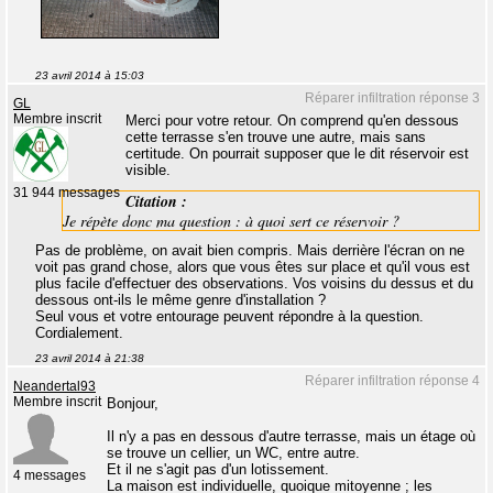
23 avril 2014 à 15:03
Réparer infiltration réponse 3
GL
Membre inscrit
Merci pour votre retour. On comprend qu'en dessous
cette terrasse s'en trouve une autre, mais sans
certitude. On pourrait supposer que le dit réservoir est
visible.
31 944 messages
Citation :
Je répète donc ma question : à quoi sert ce réservoir ?
Pas de problème, on avait bien compris. Mais derrière l'écran on ne
voit pas grand chose, alors que vous êtes sur place et qu'il vous est
plus facile d'effectuer des observations. Vos voisins du dessus et du
dessous ont-ils le même genre d'installation ?
Seul vous et votre entourage peuvent répondre à la question.
Cordialement.
23 avril 2014 à 21:38
Réparer infiltration réponse 4
Neandertal93
Membre inscrit
Bonjour,
Il n'y a pas en dessous d'autre terrasse, mais un étage où
se trouve un cellier, un WC, entre autre.
Et il ne s'agit pas d'un lotissement.
4 messages
La maison est individuelle, quoique mitoyenne ; les