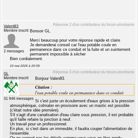
Réponse 2 d'un contributeur du forum-plomberie
Valent83
Membre inscrit
Bonsoir GL.
Merci beaucoup pour votre réponse rapide et claire
Je demanderai conseil car l'eau potable coule en
permanence dans ce conduit et la fuite et un suintement
2 messages
permanent impossible à sécher
Bien cordialement.
10 mai 2026 à 20:59
Réponse 3 d'un contributeur du forum-plomberie
GL
Membre inscrit
Bonjour Valen83.
Citation :
l'eau potable coule en permanence dans ce conduit
31 946 messages
Si c'est juste un écoulement d'eaux grises à la pression
atmosphérique, colmater en provisoire avec un mastic est possible
(c'était notre idée première).
S'il s'agit d'une canalisation d'eau claire sous pression, il est probable
qu'il faille refaire la jonction à neuf.
Un travail pour un professionnel.
En plus, si c'est dans un immeuble, il faudra couper l'alimentation de
l'ensemble.
On ne connait pas les détails comme vous vous en êtes rendu