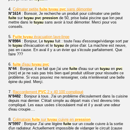
4.
Colmater petite
fuite
tuyau
pvc
sans démonter
N°1614
: Bonsoir, Je recherche un produit pour colmater une petite
fuite
sur
tuyau
pvc
pression
de 50, prise balai piscine que lon peut
mettre dans le
tuyau
sans avoir à tout démonter. Merci pour vos
conseils.
5.
Fuite
tuyau
évacuation lave-linge
N°8984
: Bonjour, Le
tuyau
fuit : toute l'eau d'essorage/vidange sort par
le
tuyau
d'évacuation et le
tuyau
de prise d'air. La machine est neuve,
pas en cause. En aval il y a un évier qui s'écoule parfaitement. Que
faire ???
6.
fuite
d'eau
tuyau
pvc
N°44
: Bonjour, il se fait que j'ai une
fuite
d'eau sur un
tuyau
en
pvc
(noir) et je ne sais pas très bien quel produit utiliser pour résoudre ce
problème. Si vous pouviez me renseigner, cela m'enlèverait une belle
épine du pied. Merçi.
7.
Raccordement
PVC
2 x 40 100 compliqué
N°8482
: Bonjour à tous. J'ai un problème d'écoulement dans la cuisine
depuis mai dernier. C'était simple au départ mais c'est devenu très
compliqué. Les eaux usées s'écoulaient mal et il y avait une odeur
d'eau croupie....
8.
Colmatage
fuite
sur
tuyau
cuivre en
pression
N°5997
: Bonjour J'ai une légère
fuite
sur un coude cuivre à la sortie
d'un radiateur. Actuellement impossible de vidanger le circuit (cause