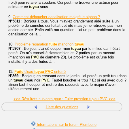
froid) pour refaire la soudure. Qui peut me trouver une astuce pour
colmater ce
tuyau
sous...
9.
Comment déboucher canalisation malgré le siphon ?
N°5811
: Bonjour à tous. Vous m'aviez grandement aidé suite à un
problème de cumulus qui fuitait cet été mais je ne retrouve pas mon
ancien compte. Enfin voilà ma question : j'ai un petit problème dans la
canalisation de la...
10.
Problème réparation
fuite
manchon
tuyau
N°5907
: Bonjour, J'ai dû couper mon
tuyau
par le milieu car il était
percé. On m'a conseillé d'assembler les 2 parties par un raccord
(manchon en
PVC
de diamètre 20). Le problème est qu'une fois
installé, il y a des fuites à...
11.
Fuite
d'eau
tuyau
PVC
enterré
N°869
: Bonjour, en creusant dans le jardin, j'ai percé un petit trou dans
un
tuyau
d'eau noir
PVC
. Faut-il boucher le trou ? Et si oui avec quoi ?
Sinon faut-il couper et mettre des raccords avec le risque d'avoir
ultérieurement une...
>>> Résultats suivants pour : Fuite pression tuyau PVC >>>
Liste des questions
Informations sur le forum Plomberie