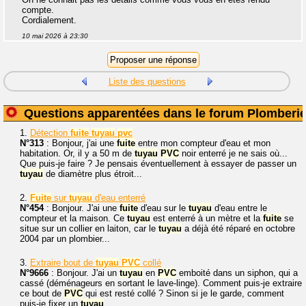
compte.
Cordialement.
10 mai 2026 à 23:30
Liste des questions
Questions apparentées dans le forum Plomberi
1.
Détection
fuite
tuyau
pvc
N°313
: Bonjour, j'ai une
fuite
entre mon compteur d'eau et mon
habitation. Or, il y a 50 m de
tuyau
PVC
noir enterré je ne sais où...
Que puis-je faire ? Je pensais éventuellement à essayer de passer un
tuyau
de diamètre plus étroit...
2.
Fuite
sur
tuyau
d'eau enterré
N°454
: Bonjour. J'ai une
fuite
d'eau sur le
tuyau
d'eau entre le
compteur et la maison. Ce
tuyau
est enterré à un mètre et la
fuite
se
situe sur un collier en laiton, car le
tuyau
a déjà été réparé en octobre
2004 par un plombier...
3.
Extraire bout de
tuyau
PVC
collé
N°9666
: Bonjour. J'ai un
tuyau
en
PVC
emboité dans un siphon, qui a
cassé (déménageurs en sortant le lave-linge). Comment puis-je extraire
ce bout de
PVC
qui est resté collé ? Sinon si je le garde, comment
puis-je fixer un
tuyau
...