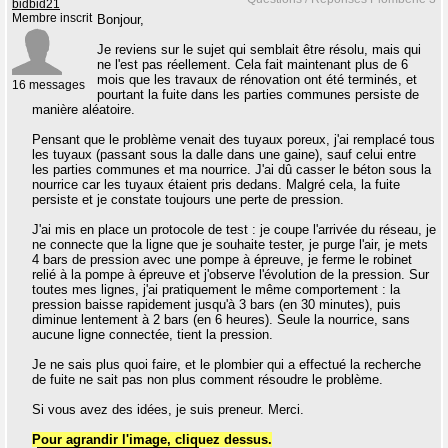
bidbid21
Membre inscrit
Bonjour,
Je reviens sur le sujet qui semblait être résolu, mais qui
ne l'est pas réellement. Cela fait maintenant plus de 6
mois que les travaux de rénovation ont été terminés, et
16 messages
pourtant la fuite dans les parties communes persiste de
manière aléatoire.
Pensant que le problème venait des tuyaux poreux, j'ai remplacé tous
les tuyaux (passant sous la dalle dans une gaine), sauf celui entre
les parties communes et ma nourrice. J'ai dû casser le béton sous la
nourrice car les tuyaux étaient pris dedans. Malgré cela, la fuite
persiste et je constate toujours une perte de pression.
J'ai mis en place un protocole de test : je coupe l'arrivée du réseau, je
ne connecte que la ligne que je souhaite tester, je purge l'air, je mets
4 bars de pression avec une pompe à épreuve, je ferme le robinet
relié à la pompe à épreuve et j'observe l'évolution de la pression. Sur
toutes mes lignes, j'ai pratiquement le même comportement : la
pression baisse rapidement jusqu'à 3 bars (en 30 minutes), puis
diminue lentement à 2 bars (en 6 heures). Seule la nourrice, sans
aucune ligne connectée, tient la pression.
Je ne sais plus quoi faire, et le plombier qui a effectué la recherche
de fuite ne sait pas non plus comment résoudre le problème.
Si vous avez des idées, je suis preneur. Merci.
Pour agrandir l'image, cliquez dessus.