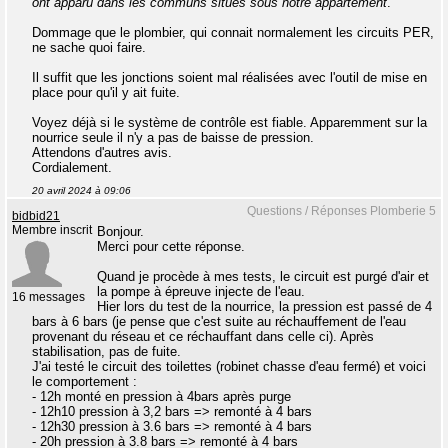
ont apparu dans les communs situés sous notre appartement
."
Dommage que le plombier, qui connait normalement les circuits PER,
ne sache quoi faire.
Il suffit que les jonctions soient mal réalisées avec l'outil de mise en
place pour qu'il y ait fuite.
Voyez déjà si le système de contrôle est fiable. Apparemment sur la
nourrice seule il n'y a pas de baisse de pression.
Attendons d'autres avis.
Cordialement.
20 avril 2024 à 09:06
Questions / Réponses Plomberie 5
bidbid21
Membre inscrit
Bonjour.
Merci pour cette réponse.
Quand je procède à mes tests, le circuit est purgé d'air et
la pompe à épreuve injecte de l'eau.
16 messages
Hier lors du test de la nourrice, la pression est passé de 4
bars à 6 bars (je pense que c'est suite au réchauffement de l'eau
provenant du réseau et ce réchauffant dans celle ci). Après
stabilisation, pas de fuite.
J'ai testé le circuit des toilettes (robinet chasse d'eau fermé) et voici
le comportement :
- 12h monté en pression à 4bars après purge
- 12h10 pression à 3,2 bars => remonté à 4 bars
- 12h30 pression à 3.6 bars => remonté à 4 bars
- 20h pression à 3.8 bars => remonté à 4 bars