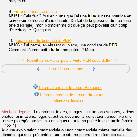
moyen de...
9.
Fuite
sur nourrice cuivre
N°151
: Cela fait 2 fois en 4 ans que j'ai une
fuite
sur une nourrice en
cuivre sur le réseau d'eau chaude. Du fait de la grosseur du trou (une
tête d'épingle), mon plombier me dit que ça peut provenir d'un coup
d'électrolyse. Quelqu'un...
10.
réparer une
fuite
conduite
PER
N°166
: J'ai percé, en vissant du placo, une conduite de
PER
.
Comment réparer cette
fuite
(très petite) ? Merci.
>>> Résultats suivants pour : Fuite PER sous dalle >>>
Liste des questions
Informations sur le forum Plomberie
Informations sur le moteur du forum
Mentions légales
Mentions légales :
Le contenu, textes, images, illustrations sonores, vidéos,
photos, animations, logos et autres documents constituent ensemble une
œuvre protégée par les lois en vigueur sur la propriété intellectuelle (article
L.122-4).
Aucune exploitation commerciale ou non commerciale même partielle des
données qui sont présentées sur ce site ne pourra être effectuée sans