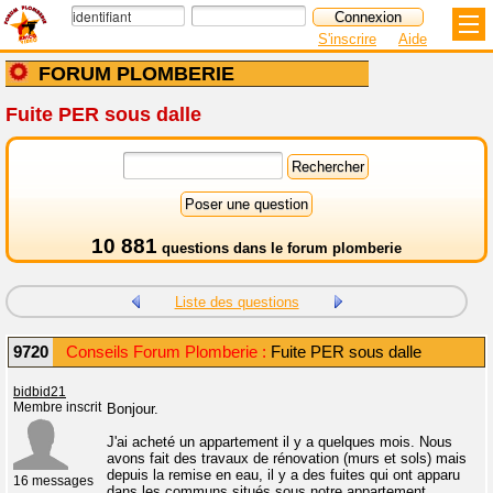
S'inscrire
Aide
FORUM PLOMBERIE
Fuite PER sous dalle
10 881
questions dans le
forum plomberie
Liste des questions
9720
Conseils Forum Plomberie :
Fuite PER sous dalle
bidbid21
Membre inscrit
Bonjour.
J'ai acheté un appartement il y a quelques mois. Nous
avons fait des travaux de rénovation (murs et sols) mais
depuis la remise en eau, il y a des fuites qui ont apparu
16 messages
dans les communs situés sous notre appartement.