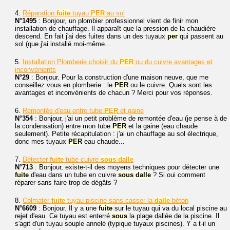
4.
Réparation
fuite
tuyau
PER
au sol
N°1495
: Bonjour, un plombier professionnel vient de finir mon
installation de chauffage. Il apparaît que la pression de la chaudière
descend. En fait j'ai des fuites dans un des tuyaux
per
qui passent au
sol (que j'ai installé moi-même...
5.
Installation Plomberie choisir du
PER
ou du cuivre avantages et
inconvénients
N°29
: Bonjour. Pour la construction d'une maison neuve, que me
conseillez vous en plomberie : le
PER
ou le cuivre. Quels sont les
avantages et inconvénients de chacun ? Merci pour vos réponses.
6.
Remontée d'eau entre tube
PER
et gaine
N°354
: Bonjour, j'ai un petit problème de remontée d'eau (je pense à de
la condensation) entre mon tube
PER
et la gaine (eau chaude
seulement). Petite récapitulation : j'ai un chauffage au sol électrique,
donc mes tuyaux
PER
eau chaude...
7.
Détecter
fuite
tube cuivre
sous
dalle
N°713
: Bonjour, existe-t-il des moyens techniques pour détecter une
fuite
d'eau dans un tube en cuivre
sous
dalle
? Si oui comment
réparer sans faire trop de dégâts ?
8.
Colmater
fuite
tuyau piscine sans casser la
dalle
béton
N°6609
: Bonjour. Il y a une
fuite
sur le tuyau qui va du local piscine au
rejet d'eau. Ce tuyau est enterré
sous
la plage dallée de la piscine. Il
s'agit d'un tuyau souple annelé (typique tuyaux piscines). Y a t-il un