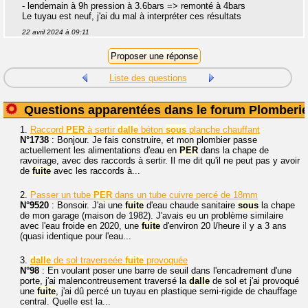
- lendemain à 9h pression à 3.6bars => remonté à 4bars
Le tuyau est neuf, j'ai du mal à interpréter ces résultats
22 avril 2024 à 09:11
Liste des questions
Questions apparentées dans le forum Plomberi
1.
Raccord
PER
à sertir
dalle
béton
sous
planche chauffant
N°1738
: Bonjour. Je fais construire, et mon plombier passe
actuellement les alimentations d'eau en
PER
dans la chape de
ravoirage, avec des raccords à sertir. Il me dit qu'il ne peut pas y avoir
de
fuite
avec les raccords à...
2.
Passer un tube
PER
dans un tube cuivre percé de 18mm
N°9520
: Bonsoir. J'ai une
fuite
d'eau chaude sanitaire
sous
la chape
de mon garage (maison de 1982). J'avais eu un problème similaire
avec l'eau froide en 2020, une
fuite
d'environ 20 l/heure il y a 3 ans
(quasi identique pour l'eau...
3.
dalle
de sol traverseée
fuite
provoquée
N°98
: En voulant poser une barre de seuil dans l'encadrement d'une
porte, j'ai malencontreusement traversé la
dalle
de sol et j'ai provoqué
une
fuite
, j'ai dû percé un tuyau en plastique semi-rigide de chauffage
central. Quelle est la...