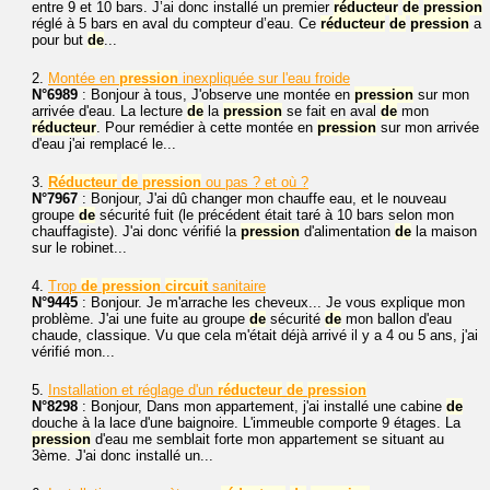
entre 9 et 10 bars. J’ai donc installé un premier
réducteur
de
pression
réglé à 5 bars en aval du compteur d’eau. Ce
réducteur
de
pression
a
pour but
de
...
2.
Montée en
pression
inexpliquée sur l'eau froide
N°6989
: Bonjour à tous, J'observe une montée en
pression
sur mon
arrivée d'eau. La lecture
de
la
pression
se fait en aval
de
mon
réducteur
. Pour remédier à cette montée en
pression
sur mon arrivée
d'eau j'ai remplacé le...
3.
Réducteur
de
pression
ou pas ? et où ?
N°7967
: Bonjour, J'ai dû changer mon chauffe eau, et le nouveau
groupe
de
sécurité fuit (le précédent était taré à 10 bars selon mon
chauffagiste). J'ai donc vérifié la
pression
d'alimentation
de
la maison
sur le robinet...
4.
Trop
de
pression
circuit
sanitaire
N°9445
: Bonjour. Je m'arrache les cheveux... Je vous explique mon
problème. J'ai une fuite au groupe
de
sécurité
de
mon ballon d'eau
chaude, classique. Vu que cela m'était déjà arrivé il y a 4 ou 5 ans, j'ai
vérifié mon...
5.
Installation et réglage d'un
réducteur
de
pression
N°8298
: Bonjour, Dans mon appartement, j'ai installé une cabine
de
douche à la lace d'une baignoire. L'immeuble comporte 9 étages. La
pression
d'eau me semblait forte mon appartement se situant au
3ème. J'ai donc installé un...