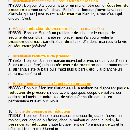
6.
Installation manomètre sur
réducteur
de
pression
N°7030
: Bonjour. J'ai voulu installer un manomètre sur le
réducteur
de
pression
de
mon arrivée d'eau. Problème : lorsque j'ouvre la vanne
d'arrivée qui est juste avant le
réducteur
et bien il y a pas d'eau qui
circule. C'est...
7.
Réglage
réducteur
de
pression
7 bars au manomètre
N°5605
: Bonjour, Suite à un problème
de
fuite sur le groupe
de
sécurité du cumulus, il a été remplacé, mais j'ai voulu régler la
pression
du
circuit
car elle était
de
5 bars. J'ai donc manœuvré la vis
du
réducteur
(dévissé...
8.
Installation
réducteur
de
pression
N°7625
: Bonjour, J'ai une maison individuelle avec une arrivée d'eau à
8 bars (manomètre) puis un
réducteur
de
pression
dont le manomètre
a l'air fantaisiste (6 bars puis maxi puis 8 bars), etc. J'ai branché un
autre manomètre et...
9.
Ballon d'eau chaude et
réducteur
de
pression
N°8636
: Bonjour. Mon installation eau à la maison ne disposant pas
de
réducteur
de
pression
, nous avons quelques coups
de
béliers sur
certains robinets, et notre bloc
de
sécurité chauffe-eau fuit en
permanence nuit et jour. Nous...
10.
Chute
de
pression
au
réducteur
N°8017
: Bonjour, J'habite une maison individuelle, quand j'ouvre un
robinet, eau chaude ou froide, dans la maison ou dans le jardin, la
pression
au
réducteur
chute brutalement
de
4b à moins
de
1b et le
débit est trop faible. Quand je...