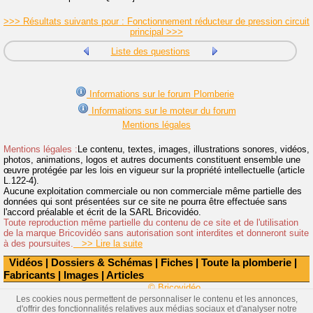
>>> Résultats suivants pour : Fonctionnement réducteur de pression circuit
principal >>>
Liste des questions
Informations sur le forum Plomberie
Informations sur le moteur du forum
Mentions légales
Mentions légales :
Le contenu, textes, images, illustrations sonores, vidéos,
photos, animations, logos et autres documents constituent ensemble une
œuvre protégée par les lois en vigueur sur la propriété intellectuelle (article
L.122-4).
Aucune exploitation commerciale ou non commerciale même partielle des
données qui sont présentées sur ce site ne pourra être effectuée sans
l'accord préalable et écrit de la SARL Bricovidéo.
Toute reproduction même partielle du contenu de ce site et de l'utilisation
de la marque Bricovidéo sans autorisation sont interdites et donneront suite
à des poursuites.
>> Lire la suite
Vidéos
|
Dossiers & Schémas
|
Fiches
|
Toute la plomberie
|
Fabricants
|
Images
|
Articles
© Bricovidéo
Les cookies nous permettent de personnaliser le contenu et les annonces,
d'offrir des fonctionnalités relatives aux médias sociaux et d'analyser notre