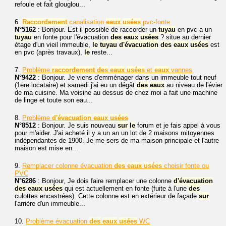
refoule et fait glouglou...
6.
Raccordement
canalisation
eaux
usées
pvc-fonte
N°5162
: Bonjour. Est il possible de raccorder un
tuyau
en pvc a un
tuyau
en fonte pour l'évacuation
des
eaux
usées
? situe au dernier
étage d'un vieil immeuble,
le
tuyau
d'évacuation
des
eaux
usées
est
en pvc (après travaux),
le
reste...
7.
Problème
raccordement
des
eaux
usées
et
eaux
vannes
N°9422
: Bonjour. Je viens d'emménager dans un immeuble tout neuf
(1ere locataire) et samedi j'ai eu un dégât
des
eaux
au niveau de l'évier
de ma cuisine. Ma voisine au dessus de chez moi a fait une machine
de linge et toute son eau...
8.
Problème
d'évacuation
eaux
usées
N°8512
: Bonjour. Je suis nouveau
sur
le
forum et je fais appel à vous
pour m'aider. J'ai acheté il y a un an un lot de 2 maisons mitoyennes
indépendantes de 1900. Je me sers de ma maison principale et l'autre
maison est mise en...
9.
Remplacer colonne évacuation
des
eaux
usées
choisir fonte ou
PVC
N°6286
: Bonjour, Je dois faire remplacer une colonne
d'évacuation
des
eaux
usées
qui est actuellement en fonte (fuite à l'une
des
culottes encastrées). Cette colonne est en extérieur de façade
sur
l'arrière d'un immeuble...
10.
Problème évacuation
des
eaux
usées
WC