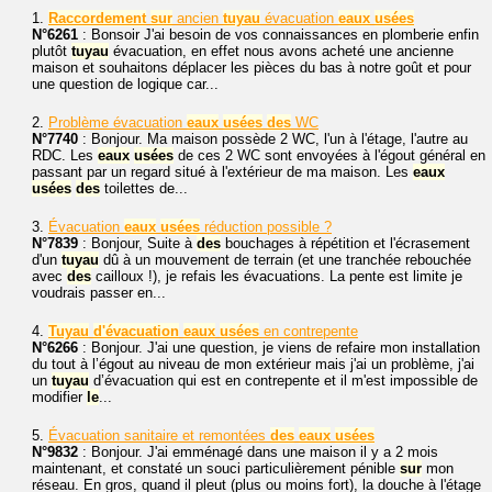
1.
Raccordement
sur
ancien
tuyau
évacuation
eaux
usées
N°6261
: Bonsoir J'ai besoin de vos connaissances en plomberie enfin
plutôt
tuyau
évacuation, en effet nous avons acheté une ancienne
maison et souhaitons déplacer les pièces du bas à notre goût et pour
une question de logique car...
2.
Problème évacuation
eaux
usées
des
WC
N°7740
: Bonjour. Ma maison possède 2 WC, l'un à l'étage, l'autre au
RDC. Les
eaux
usées
de ces 2 WC sont envoyées à l'égout général en
passant par un regard situé à l'extérieur de ma maison. Les
eaux
usées
des
toilettes de...
3.
Évacuation
eaux
usées
réduction possible ?
N°7839
: Bonjour, Suite à
des
bouchages à répétition et l'écrasement
d'un
tuyau
dû à un mouvement de terrain (et une tranchée rebouchée
avec
des
cailloux !), je refais les évacuations. La pente est limite je
voudrais passer en...
4.
Tuyau
d'évacuation
eaux
usées
en contrepente
N°6266
: Bonjour. J'ai une question, je viens de refaire mon installation
du tout à l’égout au niveau de mon extérieur mais j'ai un problème, j'ai
un
tuyau
d’évacuation qui est en contrepente et il m'est impossible de
modifier
le
...
5.
Évacuation sanitaire et remontées
des
eaux
usées
N°9832
: Bonjour. J'ai emménagé dans une maison il y a 2 mois
maintenant, et constaté un souci particulièrement pénible
sur
mon
réseau. En gros, quand il pleut (plus ou moins fort), la douche à l'étage