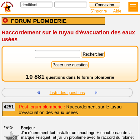
S'inscrire
Aide
FORUM PLOMBERIE
Raccordement sur le tuyau d'évacuation des eaux
usées
10 881
questions dans le
forum plomberie
Liste des questions
4251
Post forum plomberie :
Raccordement sur le tuyau
d'évacuation des eaux usées
Invité
Bonjour,
J'ai récemment fait installer un chauffage + chauffe-eau de la
marque Frisquet, et j'ai un problème avec le raccord du robinet