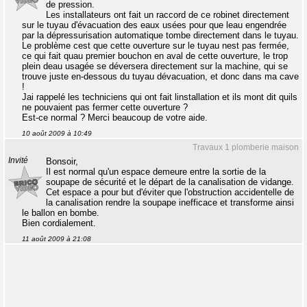
de pression.
Les installateurs ont fait un raccord de ce robinet directement
sur le tuyau d'évacuation des eaux usées pour que leau engendrée
par la dépressurisation automatique tombe directement dans le tuyau.
Le problème cest que cette ouverture sur le tuyau nest pas fermée,
ce qui fait quau premier bouchon en aval de cette ouverture, le trop
plein deau usagée se déversera directement sur la machine, qui se
trouve juste en-dessous du tuyau dévacuation, et donc dans ma cave
!
Jai rappelé les techniciens qui ont fait linstallation et ils mont dit quils
ne pouvaient pas fermer cette ouverture ?
Est-ce normal ? Merci beaucoup de votre aide.
10 août 2009 à 10:49
Travaux 1 plomberie maison
Invité
Bonsoir,
Il est normal qu'un espace demeure entre la sortie de la
soupape de sécurité et le départ de la canalisation de vidange.
Cet espace a pour but d'éviter que l'obstruction accidentelle de
la canalisation rendre la soupape inefficace et transforme ainsi
le ballon en bombe.
Bien cordialement.
11 août 2009 à 21:08