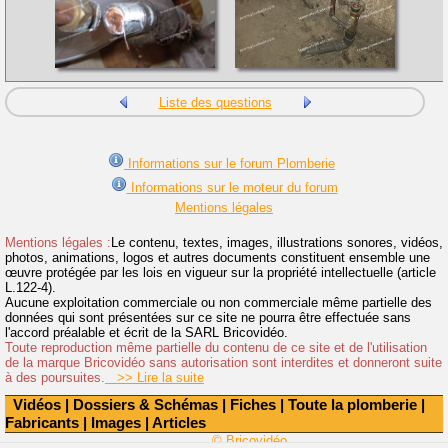
Liste des questions
Informations sur le forum Plomberie
Informations sur le moteur du forum
Mentions légales
Mentions légales :
Le contenu, textes, images, illustrations sonores, vidéos,
photos, animations, logos et autres documents constituent ensemble une
œuvre protégée par les lois en vigueur sur la propriété intellectuelle (article
L.122-4).
Aucune exploitation commerciale ou non commerciale même partielle des
données qui sont présentées sur ce site ne pourra être effectuée sans
l'accord préalable et écrit de la SARL Bricovidéo.
Toute reproduction même partielle du contenu de ce site et de l'utilisation
de la marque Bricovidéo sans autorisation sont interdites et donneront suite
à des poursuites.
>> Lire la suite
Vidéos
|
Dossiers & Schémas
|
Fiches
|
Toute la plomberie
|
Fabricants
|
Images
|
Articles
© Bricovidéo