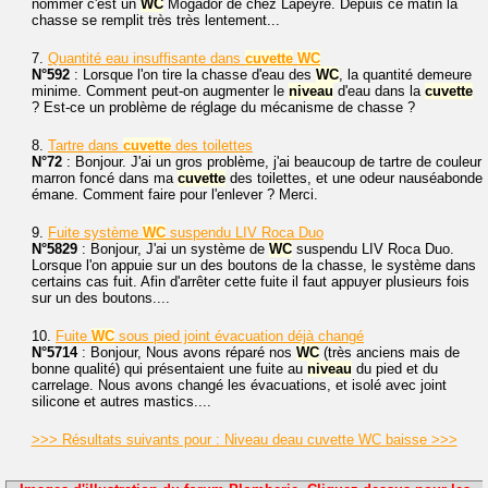
nommer c'est un
WC
Mogador de chez Lapeyre. Depuis ce matin la
chasse se remplit très très lentement...
7.
Quantité eau insuffisante dans
cuvette
WC
N°592
: Lorsque l'on tire la chasse d'eau des
WC
, la quantité demeure
minime. Comment peut-on augmenter le
niveau
d'eau dans la
cuvette
? Est-ce un problème de réglage du mécanisme de chasse ?
8.
Tartre dans
cuvette
des toilettes
N°72
: Bonjour. J'ai un gros problème, j'ai beaucoup de tartre de couleur
marron foncé dans ma
cuvette
des toilettes, et une odeur nauséabonde
émane. Comment faire pour l'enlever ? Merci.
9.
Fuite système
WC
suspendu LIV Roca Duo
N°5829
: Bonjour, J'ai un système de
WC
suspendu LIV Roca Duo.
Lorsque l'on appuie sur un des boutons de la chasse, le système dans
certains cas fuit. Afin d'arrêter cette fuite il faut appuyer plusieurs fois
sur un des boutons....
10.
Fuite
WC
sous pied joint évacuation déjà changé
N°5714
: Bonjour, Nous avons réparé nos
WC
(très anciens mais de
bonne qualité) qui présentaient une fuite au
niveau
du pied et du
carrelage. Nous avons changé les évacuations, et isolé avec joint
silicone et autres mastics....
>>> Résultats suivants pour : Niveau deau cuvette WC baisse >>>