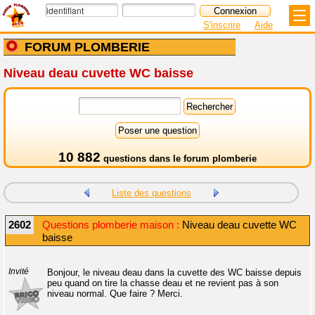
S'inscrire
Aide
FORUM PLOMBERIE
Niveau deau cuvette WC baisse
10 882
questions dans le
forum plomberie
Liste des questions
2602
Questions plomberie maison :
Niveau deau cuvette WC
baisse
Invité
Bonjour, le niveau deau dans la cuvette des WC baisse depuis
peu quand on tire la chasse deau et ne revient pas à son
niveau normal. Que faire ? Merci.