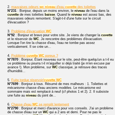
2.
mauvaises odeurs
wc
niveau
d'eau
cuvette
des toilettes
N°231
: Bonjour, depuis un moins environ, le
niveau
de l'eau dans la
cuvette
de mes toilettes
baisse
. Quand le
niveau
est assez bas, des
mauvaises odeurs remontent. S'agit-t-il d'une fuite sur le circuit
d'évacuation ?
3.
Problème d'évacuation
WC
N°92
: Bonjour et bravo pour votre site. Je viens de changer la
cuvette
et le réservoir de
WC
. Je rencontre des problèmes d'évacuation.
Lorsque l'on tire la chasse d'eau, l'eau ne tombe pas assez
verticalement. Il se crée un...
4.
Problème
cuvette
WC
poreux ?
N°7870
: Bonjour, Étant nouveau sur le site, peut-être quelqu'un a t-il eu
ce problème ou pourra t-il m'aiguiller si déjà traité (je m'en excuse par
avance !). Mon problème, sur
WC
classique, je retrouve des traces
d'humidité...
5.
Fuite tordue réservoir/
cuvette
WC
N°7699
: Bonjour à tous. Résumé de mes malheurs : 1. Toilettes et
mécanisme chasse d'eau anciens modèles. Le mécanisme est
sommaire mais est remplacé à neuf (cf photos 1 et 2). 2. Il subsiste
une fuite au
niveau
du joint de...
6.
Chasse d'eau
WC
se remplit lentement
N°2790
: Bonjour et merci d'avance pour vos conseils. J'ai un problème
de chasse d'eau sur un
WC
qui a 2 ans et demi. Pour ne pas le