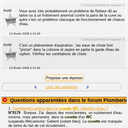
Conseil plomberie maison 2
Invité
Vous avez très probablement un problème de flotteur dû au
tartre ou à un frottement anormal contre la paroi de la cuve ou
autre c'est un problème classique de fonctionnement de chasse
d'eau.
13 février 2008 à 01:49
Conseil plomberie maison 3
Invité
C'est un phénomène d'aspiration : les eaux de chute font
"piston" dans la colonne et aspire en partie la garde d'eau du
siphon. Vérifiez les ventilations de chute.
13 février 2008 à 01:49
Liste des questions
Questions apparentées dans le forum Plomberi
1.
Suintement continu dans la
cuvette
WC
: rétention d'eau ?
N°9179
: Bonjour. J'ai, depuis des mois/années, un suintement d'eau
minime, mais permanent, dans la
cuvette
d'un
WC
suspendu.Mécanisme: Geberit (volant bleu). La
cuvette
est marquée
de tartre du fait de cet écoulement...