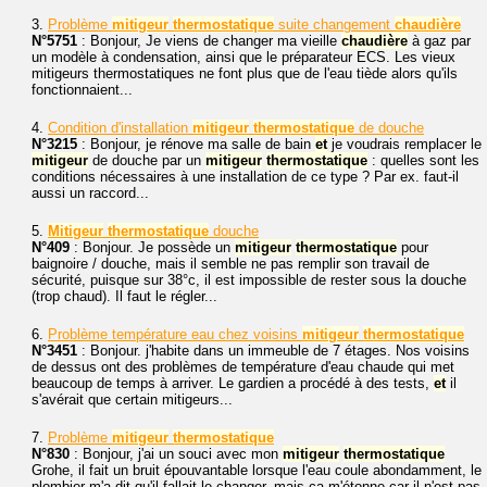
3.
Problème
mitigeur
thermostatique
suite changement
chaudière
N°5751
: Bonjour, Je viens de changer ma vieille
chaudière
à gaz par
un modèle à condensation, ainsi que le préparateur ECS. Les vieux
mitigeurs thermostatiques ne font plus que de l'eau tiède alors qu'ils
fonctionnaient...
4.
Condition d'installation
mitigeur
thermostatique
de douche
N°3215
: Bonjour, je rénove ma salle de bain
et
je voudrais remplacer le
mitigeur
de douche par un
mitigeur
thermostatique
: quelles sont les
conditions nécessaires à une installation de ce type ? Par ex. faut-il
aussi un raccord...
5.
Mitigeur
thermostatique
douche
N°409
: Bonjour. Je possède un
mitigeur
thermostatique
pour
baignoire / douche, mais il semble ne pas remplir son travail de
sécurité, puisque sur 38°c, il est impossible de rester sous la douche
(trop chaud). Il faut le régler...
6.
Problème température eau chez voisins
mitigeur
thermostatique
N°3451
: Bonjour. j'habite dans un immeuble de 7 étages. Nos voisins
de dessus ont des problèmes de température d'eau chaude qui met
beaucoup de temps à arriver. Le gardien a procédé à des tests,
et
il
s'avérait que certain mitigeurs...
7.
Problème
mitigeur
thermostatique
N°830
: Bonjour, j'ai un souci avec mon
mitigeur
thermostatique
Grohe, il fait un bruit épouvantable lorsque l'eau coule abondamment, le
plombier m'a dit qu'il fallait le changer, mais ça m'étonne car il n'est pas