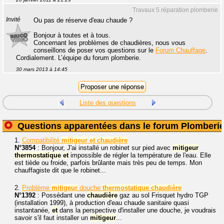
Travaux 5 réparation plomberie
Invité
Ou pas de réserve d'eau chaude ?
Bonjour à toutes et à tous.
Concernant les problèmes de chaudières, nous vous
conseillons de poser vos questions sur le
Forum Chauffage
.
Cordialement. L’équipe du forum plomberie.
30 mars 2013 à 14:45
Liste des questions
Questions apparentées dans le forum Plomberi
1.
Compatibilité
mitigeur
et
chaudière
N°3854
: Bonjour, J'ai installé un robinet sur pied avec
mitigeur
thermostatique
et
impossible de régler la température de l'eau. Elle
est tiède ou froide, parfois brûlante mais très peu de temps. Mon
chauffagiste dit que le robinet...
2.
Problème
mitigeur
douche
thermostatique
chaudière
N°1392
: Possédant une
chaudière
gaz au sol Frisquet hydro TGP
(installation 1999), à production d'eau chaude sanitaire quasi
instantanée,
et
dans la perspective d'installer une douche, je voudrais
savoir s'il faut installer un
mitigeur
...