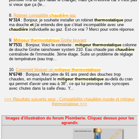
si vieux que ça (le...
8.
Robinet compatible
chaudière
gaz
N°314
: Bonjour, je souhaite installer un robinet
thermostatique
pour
ma douche
et
j'ai entendu dire que c'était incompatible avec une
chaudière
individuelle au gaz. Est-ce vrai ? Merci pour votre réponse.
9.
Mitigeur
thermostatique
Grohe bruyant
N°7531
: Bonjour, Voici le contexte :
mitigeur
thermostatique
colonne
de douche Grohe rainshower system 210. Eau chaude pas
chaudière
centralisée de l'immeuble. 3ème étage. Suite un problème de réglage
de température (eau trop...
10.
Comment bloquer un
mitigeur
thermostatique
N°6740
: Bonjour, Mon père de 91 ans prend des douches trop
chaudes, en manipulant le
mitigeur
thermostatique
au-delà du cran
qui permet d'avoir une eau à 38°, ce qui lui provoque des syncopes
avec chutes dans la salle d'eau. Y...
>>> Résultats suivants pour : Compatibilité chaudière murale et mitigeur
thermostatique >>>
Images d'illustration du forum Plomberie. Cliquez dessus pour les
agrandir.