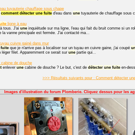
eau tuyauterie chauffage sous chape
,
comment détecter une fuite
d'eau dans
une
tuyauterie de chauffage sous 
uite
ligne à eau
à tous. J'ai
une
inquiétude sur ma ligne, l'eau qui fait du bruit comme si un r
 la vanne principale est fermée. J'ai contacté ma...
tuyau cuivre gainé dans mur
fuite
que je n'arrive pas à localiser sur un tuyau en cuivre gaine, j'ai coupé
u
n léger filet. Apparemment ce serait sur
une
partie qui...
cabine de douche
t
enlever
une
cabine de douche ? Le but, c'est de
détecter
une
fuite
en-dess
>>> Résultats suivants pour : Comment détecter une
Images d'illustration du forum Plomberie. Cliquez dessus pour les ag