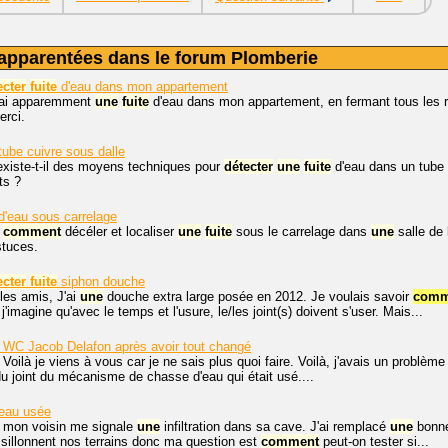
apparentées dans le forum Plomberie
ecter
fuite
d'eau dans mon appartement
j'ai apparemment
une
fuite
d'eau dans mon appartement, en fermant tous les 
erci.
ube cuivre sous dalle
existe-t-il des moyens techniques pour
détecter
une
fuite
d'eau dans un tube 
ts ?
d'eau sous carrelage
,
comment
décéler et localiser
une
fuite
sous le carrelage dans
une
salle de 
stuces.
ecter
fuite
siphon douche
les amis, J'ai
une
douche extra large posée en 2012. Je voulais savoir
comme
j'imagine qu'avec le temps et l'usure, le/les joint(s) doivent s'user. Mais...
WC Jacob Delafon après avoir tout changé
 Voilà je viens à vous car je ne sais plus quoi faire. Voilà, j'avais un problèm
u joint du mécanisme de chasse d'eau qui était usé....
eau usée
, mon voisin me signale
une
infiltration dans sa cave. J'ai remplacé
une
bonne
sillonnent nos terrains donc ma question est
comment
peut-on tester si...