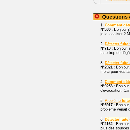
Questions 
1.
Comment
dét
N°530
: Bonjour 
je la localiser ? M
2.
Détecter
fuite
t
N°713
: Bonjour, 
faire trop de dégâ
3.
Détecter
fuite
N°2921
: Bonjour
merci pour vos a
4.
Comment
dét
N°9253
: Bonjour 
d'évacuation. Car 
5.
Problème
fuite
N°5917
: Bonjour,
problème venait d
6.
Détecter
fuite
N°2162
: Bonjour
plus des sources 