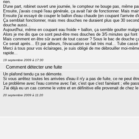
rien.
D'une part, robinet ouvert une journée, le compteur ne bouge pas, même pas d'
Ensuite, j'avais coupé l'eau générale, ça avait l'air de fonctionner. Mais main
Ensuite j'ai essayé de couper le ballon d'eau chaude (en coupant l'arrivée d'
Ça semblait fonctionner, mais mes douches ne duraient plus que 30 secondes
douche aussi...
Aujourd'hui, même en coupant eau froide + ballon, ça semble goutter malgré
Alors je me dis que ce sont peut-être mes douches de 3/5 minutes qui font la 
Mais comment en être sûr avant de tout casser ? Sous le bac de douche ça 
Ce serait après... Et par ailleurs, l'évacuation se fait très mal... Tube cassé
Merci à tous pour vos éclairages, je suis obligé de me débrouiller moi-même
rapide...
19 septembre 2009 à 17:30
Comment détecter une fuite
Un plafond tendu ça se démonte.
Si vous arrêtez toutes les arrivées d'eau il n'y a pas de fuite, ce ne peut êt
Le problème avec l'eau comme avec l'air, c'est que c'est fainéant ; elle passe
J'ai déjà eu un cas comme le votre et en définitive elle provenait de chez le 
20 septembre 2009 à 11:20