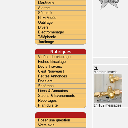
Matériaux
Alarme
Sécurité
Hi-Fi Vidéo
Outillage
Divers
Électroménager
Téléphonie
Jardinage
Rubriques
Vidéos de bricolage
Fiches Bricolage
Devis Travaux
PL
C'est Nouveau !
Membre inscrit
Petites Annonces
Dossiers
Schémas
Liens & Annuaires
Salons & Evènements
Reportages
Plan du site
14 162 messages
Poser une question
Votre avis