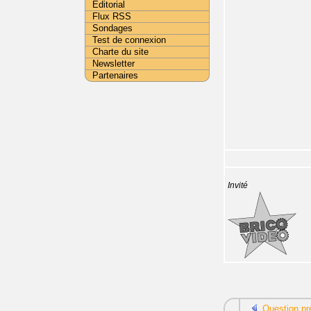
Editorial
Flux RSS
Sondages
Test de connexion
Charte du site
Newsletter
Partenaires
Invité
Question pr