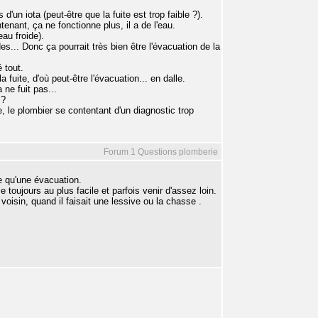
un iota (peut-être que la fuite est trop faible ?).
tenant, ça ne fonctionne plus, il a de l'eau.
eau froide).
... Donc ça pourrait très bien être l'évacuation de la
 tout.
fuite, d'où peut-être l'évacuation... en dalle.
ne fuit pas...
 ?
, le plombier se contentant d'un diagnostic trop
Forum 1 Questions plomberie
re qu'une évacuation.
 toujours au plus facile et parfois venir d'assez loin.
voisin, quand il faisait une lessive ou la chasse .