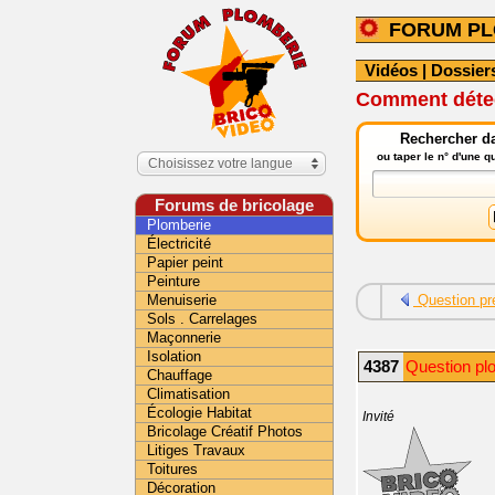
FORUM PL
Vidéos
|
Dossier
Comment détec
Rechercher da
ou taper le n° d'une 
Choisissez votre langue
Forums de bricolage
Plomberie
Électricité
Papier peint
Peinture
Menuiserie
Question pr
Sols . Carrelages
Maçonnerie
Isolation
4387
Question pl
Chauffage
Climatisation
Écologie Habitat
Invité
Bricolage Créatif Photos
Litiges Travaux
Toitures
Décoration