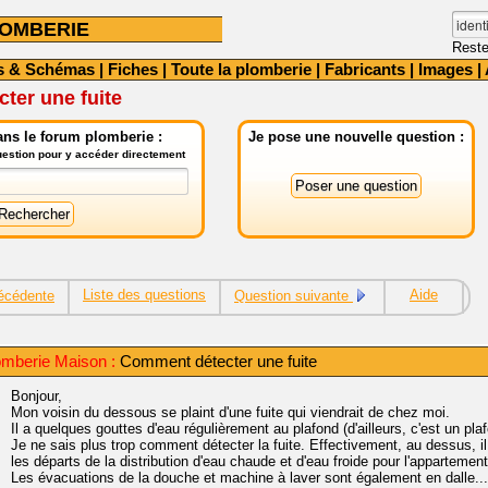
OMBERIE
Reste
s & Schémas
|
Fiches
|
Toute la plomberie
|
Fabricants
|
Images
|
ter une fuite
ns le forum plomberie :
Je pose une nouvelle question :
question pour y accéder directement
Liste des questions
Aide
écédente
Question suivante
omberie Maison :
Comment détecter une fuite
Bonjour,
Mon voisin du dessous se plaint d'une fuite qui viendrait de chez moi.
Il a quelques gouttes d'eau régulièrement au plafond (d'ailleurs, c'est un plaf
Je ne sais plus trop comment détecter la fuite. Effectivement, au dessus, il
les départs de la distribution d'eau chaude et d'eau froide pour l'appartement
Les évacuations de la douche et machine à laver sont également en dalle... 