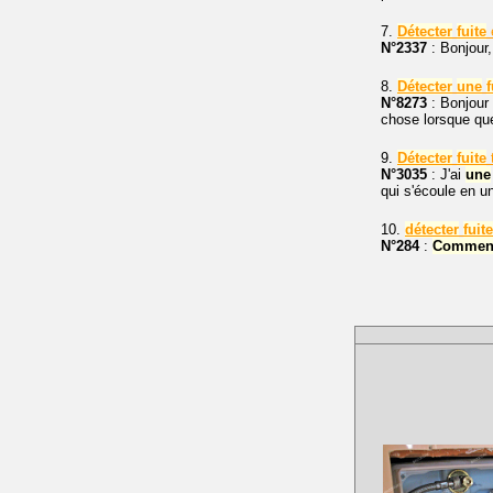
7.
Détecter
fuite
N°2337
: Bonjour
8.
Détecter
une
f
N°8273
: Bonjour 
chose lorsque que
9.
Détecter
fuite
N°3035
: J'ai
une
qui s'écoule en u
10.
détecter
fuite
N°284
:
Commen