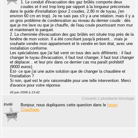
1. Le conduit d'évacuation des gaz brûlés comporte deux
coudes et il est trop long par rapport à la longueur préconisée
dans le guide d'installation (pour 2 coudes, 2,80 m de tuyau, j'en
environ 60 cm en trop). Je ne sais pas s'il y a une relation, mais il y a
un gros problème de condensation au niveau du dernier coude : dès
que je me lave ou que je chauffe, de l'eau coule pourrissant mon mur
et maintenant le parquet.
2. La cheminée d'évacuation des gaz brûlés est située trop près de la
fenêtre de mon voisin. Il a été conciliant jusqu'à présent... mais je
souhaite vendre mon appartement et le vendre en bon état, avec une
installation conforme.
Les spécialistes que j'ai fait venir on tous des avis différents : il faut
changer le tuyau d'évacuation, il faut tout changer, il faut tout changer
et déplacer... et leur prix dans ce dernier cas ma paraît prohibitif
(9000 euros).
Est- ce que j'ai une autre solution que de changer la chaudière et
l'installation ?
Si non, quel est le prix raisonnable pour une telle intervention. Merci
d'avance pour votre réponse.
26 juin 2008 à 13:42
Conseils 1 plomberie bricolage
Invité
Bonjour, nous dupliquons cette question dans le
forum
Chauffage
.