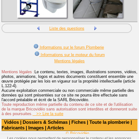
Liste des questions
Informations sur le forum Plomberie
Informations sur le moteur du forum
Mentions légales
Mentions légales :
Le contenu, textes, images, illustrations sonores, vidéos,
photos, animations, logos et autres documents constituent ensemble une
œuvre protégée par les lois en vigueur sur la propriété intellectuelle (article
L.122-4).
Aucune exploitation commerciale ou non commerciale même partielle des
données qui sont présentées sur ce site ne pourra être effectuée sans
l'accord préalable et écrit de la SARL Bricovidéo.
Toute reproduction même partielle du contenu de ce site et de l'utilisation
de la marque Bricovidéo sans autorisation sont interdites et donneront suite
à des poursuites.
>> Lire la suite
Vidéos
|
Dossiers & Schémas
|
Fiches
|
Toute la plomberie
|
Fabricants
|
Images
|
Articles
© Bricovidéo
Les cookies nous permettent de personnaliser le contenu et les annonces,