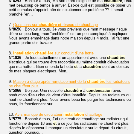
N°6243
: Bonjour à tous, Ma sdb étant éloignée de ma
chaudière
, l'eau
met beaucoup de temps à arriver. Est-ce qu'il est possible de poser un
petit cumulus d'appoint afin de solutionner ce problème ?? Il serait
branché "en...
7.
Questions sur
chaudière
et
réseau de chauffage
N°8656
: Bonjour à tous. Je vous préviens que mon message risque
d'être un peu long, mon "problème" est un peu compliqué à expliquer.
Nous avons emménagé dans notre maison depuis 4 mois, j'ai fait une
grande partie des travaux...
8.
Installation
chaudière
sur conduit d'une hotte
N°1936
: Je loue actuellement un appartement avec une
chaudière
électrique qui se trouve être raccordée au même conduit d'évacuation
que ma hotte... Bien entendu la hotte
et
la
chaudière
sont au-dessus
de mes plaques electriques. Mon...
9.
Maison à étage après remplacement de la
chaudière
les radiateurs
ne chauffent plus
N°5966
: Bonjour. Une nouvelle
chaudière
à
condensation
avec
production d'eau chaude vient d'être installée. Depuis les radiateurs du
haut ne chauffent plus. Nous avons beau les purger les techniciens ou
nous, ils fonctionnent sur...
10.
Avis manque de circulateur
installation
chauffage
N°5775
: Bonsoir à tous, J'ai un circuit de chauffage sur radiateur qui
fonctionne depuis 18 ans
et
à ce jour les radiateurs ne chauffent plus,
d'après le dépanneur il manque un circulateur sur le départ du circuit,
question pourquoi...