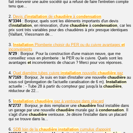
fait intervenir une autre société qui a refusé de faire l'entretien compte
tenu que...
2.
Devis d'
installation
de
chaudière
à
condensation
N°3344
: Bonjour, quels sont les éléments importants d'un devis
d'
installation
, en rénovation, d'une
chaudière
à
condensation
, car les
prix sont très variables pour des chaudières à prix presque identiques
(Vaillant, Viessmann de...
3.
Installation
Plomberie choisir du PER ou du cuivre avantages
et
inconvénients
N°29
: Bonjour. Pour la construction d'une maison neuve, que me
conseillez vous en plomberie : le PER ou le cuivre. Quels sont les
avantages
et
inconvénients de chacun ? Merci pour vos réponses.
4.
Quel diamètre tubes cuivre
installation
nouvelle
chaudière
gaz
N°7169
: Bonjour, Je suis en train d'installer une nouvelle
chaudière
au
sous-sol (prolongation de l'actuelle canalisation de 6 m).
Installation
actuelle : - Tube 28 à partir du compteur gaz jusqu'à la
chaudière
,
réducteur de 22...
5.
Installation
chaudière
gaz à ventouse dans placard
N°2737
: Bonjour, je dois remplacer une
chaudière
fioul installée dans
un garage par une nouvelle
chaudière
murale gaz à
condensation
. Il
s'agit d'une
chaudière
ventouse. Je désire l'installer dans un placard
qui se trouve dans la...
6.
SDB loin de la
chaudière
installation
cumulus d'appoint