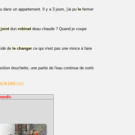
au dans un appartement. Il y a 3 jours, j'ai pu
le
fermer
joint
dun
robinet
deau chaude ? Quand je coupe
écidé de
le
changer
ce qui n'est pas une mince à faire
ion douchette, une partie de l'eau continue de sortir
r le joint >>>
randir.