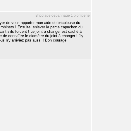
Bricolage dépannage 1 plomberie
ayer de vous apporter mon aide de bricoleuse du
s robinets ! Ensuite, enlever la partie capuchon du
ant s'ils forcent ! Le joint à changer est caché à
e de connaître le diamètre du joint à changer ! J'y
ous n'y arriviez pas aussi ! Bon courage.