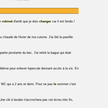
un
robinet
d'arrêt que je dois
changer
car il est fendu !
u chaude de l'évier de ma cuisine. J'ai ôté la pastille
 partie pivotante du bec. J'ai retiré la bague qui était
blème pour enlever lopercule donnant accès à la vis. En
un WC qui a 2 ans et demi. Pour ne pas
le
nommer c'est
Une clé à lavabo n'accrochera pas cet écrou très fin,