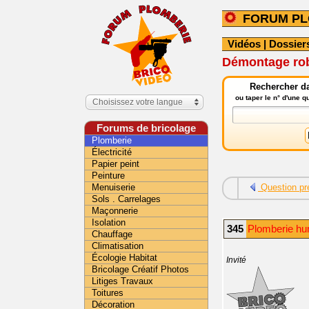
FORUM PL
Vidéos
|
Dossier
Démontage robi
Rechercher da
ou taper le n° d'une 
Choisissez votre langue
Forums de bricolage
Plomberie
Électricité
Papier peint
Peinture
Menuiserie
Question pr
Sols . Carrelages
Maçonnerie
Isolation
345
Plomberie hu
Chauffage
Climatisation
Écologie Habitat
Invité
Bricolage Créatif Photos
Litiges Travaux
Toitures
Décoration