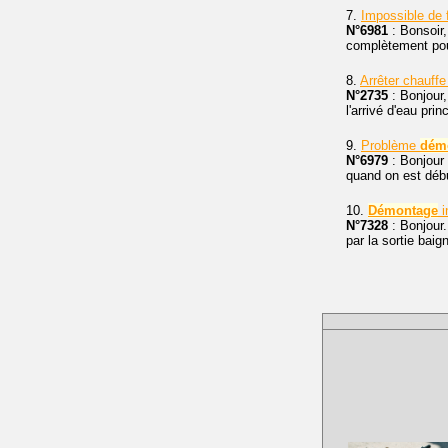
7.
Impossible de
N°6981
: Bonsoir,
complètement pour
8.
Arrêter chauff
N°2735
: Bonjour,
l'arrivé d'eau prin
9.
Problème
dém
N°6979
: Bonjour
quand on est déb
10.
Démontage
i
N°7328
: Bonjour
par la sortie baig