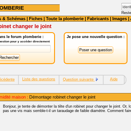
OMBERIE
Reste
s & Schémas
|
Fiches
|
Toute la plomberie
|
Fabricants
|
Images
|
net changer le joint
ns le forum plomberie :
Je pose une nouvelle question :
question pour y accéder directement
Liste des questions
Aide
écédente
Question suivante
midité maison :
Démontage robinet changer le joint
Bonjour, je tente de démonter la tête d'un robinet pour changer le joint. Or, lor
pas une vis mais semble-t-il un taraudage de faible diamètre. Comment fair