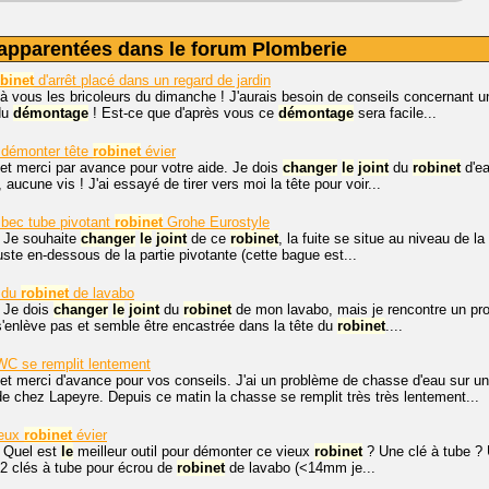
apparentées dans le forum Plomberie
binet
d'arrêt placé dans un regard de jardin
à vous les bricoleurs du dimanche ! J'aurais besoin de conseils concernant 
du
démontage
! Est-ce que d'après vous ce
démontage
sera facile...
 démonter tête
robinet
évier
et merci par avance pour votre aide. Je dois
changer
le
joint
du
robinet
d'ea
aucune vis ! J'ai essayé de tirer vers moi la tête pour voir...
bec tube pivotant
robinet
Grohe Eurostyle
, Je souhaite
changer
le
joint
de ce
robinet
, la fuite se situe au niveau de la
 juste en-dessous de la partie pivotante (cette bague est...
du
robinet
de lavabo
. Je dois
changer
le
joint
du
robinet
de mon lavabo, mais je rencontre un pro
e s'enlève pas et semble être encastrée dans la tête du
robinet
....
WC se remplit lentement
et merci d'avance pour vos conseils. J'ai un problème de chasse d'eau sur 
 chez Lapeyre. Depuis ce matin la chasse se remplit très très lentement...
eux
robinet
évier
, Quel est
le
meilleur outil pour démonter ce vieux
robinet
? Une clé à tube ? 
 2 clés à tube pour écrou de
robinet
de lavabo (<14mm je...