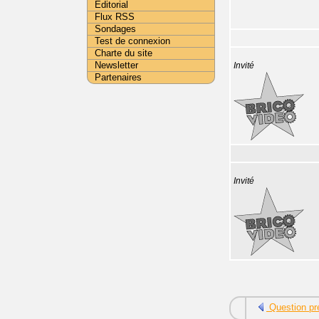
Editorial
Flux RSS
Sondages
Test de connexion
Charte du site
Newsletter
Invité
Partenaires
Invité
Question pr