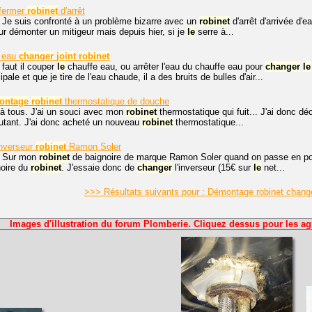
 fermer
robinet
d'arrêt
 Je suis confronté à un problème bizarre avec un
robinet
d'arrêt d'arrivée d'e
 démonter un mitigeur mais depuis hier, si je
le
serre à...
e eau
changer
joint
robinet
 faut il couper
le
chauffe eau, ou arrêter l'eau du chauffe eau pour
changer
le
cipale et que je tire de l'eau chaude, il a des bruits de bulles d'air...
ontage
robinet
thermostatique de douche
 à tous. J'ai un souci avec mon
robinet
thermostatique qui fuit... J'ai donc d
utant. J'ai donc acheté un nouveau
robinet
thermostatique...
nverseur
robinet
Ramon Soler
. Sur mon
robinet
de baignoire de marque Ramon Soler quand on passe en posit
noire du
robinet
. J'essaie donc de
changer
l'inverseur (15€ sur
le
net...
>>> Résultats suivants pour : Démontage robinet change
Images d'illustration du forum Plomberie. Cliquez dessus pour les ag