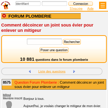
S'inscrire
Aide
FORUM PLOMBERIE
Comment décoincer un joint sous évier pour
enlever un mitigeur
10 881
questions dans le
forum plomberie
Liste des questions
8575
Question Forum Plomberie :
Comment décoincer un joint
sous évier pour enlever un mitigeur
billout
Membre inscrit
Bonjour à tous.
Aujourd'hui, je voulais changer le mitigeur de mon évier.