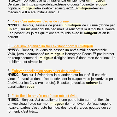
N°10184
: Bonjour. J'ai fait installer par
un
plombier
un
mitigeur
Delabie : [url]https://www.delabie.fr/nos-produits/robinetterie-
pour
-
hopitaux/
mitigeur
-de-lavabo-mecanique/2210-
mitigeur
-d-evier-
mecanique Il a été installé avec la...
4.
Pose d'
un
mitigeur
d'évier de cuisine
N°9909
: Bonjour, J'essaie de poser
un
mitigeur
de cuisine (donné par
un
ami) sur
un
évier double bac mais je rencontre la difficulté suivante
: en posant les joints qui m'ont été fournis avec le
mitigeur
et en le
serrant...
5.
Évier inox agrandir
un
trou existant choix du
mitigeur
N°5533
: Bonsoir, Je viens de passer
un
après-midi épouvantable...
Voilà, j'avais commandé
un
mitigeur
Hansgrohe Focus E² par internet
en remplacement du
mitigeur
d'origine installé dans mon évier inox. Le
problème est simple le...
6.
Enlever
canalisation
sous
évier de buanderie
N°9522
: Bonjour. L'évier dans la buanderie est bouché. Il est très
vieux. Je voulais donc d'abord dévisser la plaque mais je n'arrivais pas
à dévisser les 2 vis (voir photo). Ensuite, je voulais
enlever
la
canalisation
sous
...
7.
Fuite flexible arrivée eau froide robinet évier
N°8032
: Bonjour. J'ai actuellement une petite fuite sur mon flexible
arrivée d'eau froide sur mon
mitigeur
de mon évier. De l'eau longe le
flexible, parfois c'est juste humide, des fois il y a des gouttes qui se
forment, c'est très...