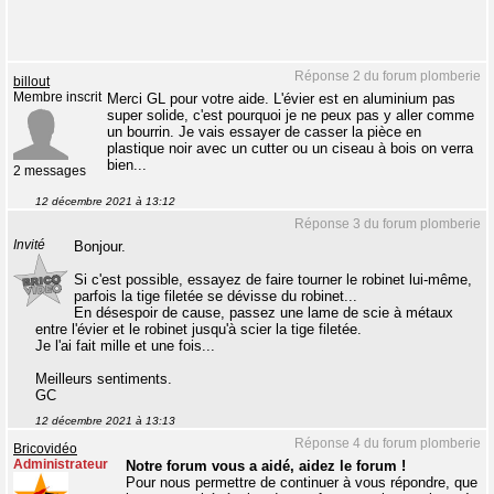
Réponse 2 du forum plomberie
billout
Membre inscrit
Merci GL pour votre aide. L'évier est en aluminium pas
super solide, c'est pourquoi je ne peux pas y aller comme
un bourrin. Je vais essayer de casser la pièce en
plastique noir avec un cutter ou un ciseau à bois on verra
bien...
2 messages
12 décembre 2021 à 13:12
Réponse 3 du forum plomberie
Invité
Bonjour.
Si c'est possible, essayez de faire tourner le robinet lui-même,
parfois la tige filetée se dévisse du robinet...
En désespoir de cause, passez une lame de scie à métaux
entre l'évier et le robinet jusqu'à scier la tige filetée.
Je l'ai fait mille et une fois...
Meilleurs sentiments.
GC
12 décembre 2021 à 13:13
Réponse 4 du forum plomberie
Bricovidéo
Administrateur
Notre forum vous a aidé, aidez le forum !
Pour nous permettre de continuer à vous répondre, que