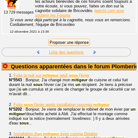
les acteurs bénévoles de ces forums soient toujours à
votre écoute, si vous pouvez, faites un don sur la
cagnotte solidaire de Bricovidéo.
leetchi.com pour
13 729 messages
soutenir les Forums
Si vous avez déjà participé à la cagnotte, nous vous en remercions.
Cordialement, l'équipe de Bricovideo
12 décembre 2021 à 13:36
Liste des questions
Questions apparentées dans le forum Plomberi
1.
Fuite la nuit sur
mitigeur
neuf
sous
l'évier
N°5543
: Bonjour, J'ai changé mon
mitigeur
de cuisine et celui fuit
durant la nuit
sous
l'évier car j'ai mis
un
récipient. Je tiens à préciser
que j'ai
un
cumulus et je viens de changer le groupe de sécurité car on
m'avait dit...
2.
Fuite
sous
l'évier aprés installation nouveau
mitigeur
N°5202
: Bonjour, Je viens de remplacer le robinet de mon évier par
un
mitigeur
/douchette acheté à Aldi. J'ai effectué le montage comme
indiqué sur la notice (normalement :loveliness: ) Il y a deux arrivées
d'eau
sous
...
3.
Installation d'
un
mitigeur
évier cuisine Delabie