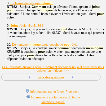
8.
Problème démontage
mitigeur
N°7922
: Bonjour.
Comment
puis-je dévisser l’écrou (photo ci-
joint
)
pour
pouvoir changer le
mitigeur
de la cuisine, y’a t’il une clé
existante ? Il est entre 2 bacs d’évier et l’évier est en grès. Merci
pour
votre...
9.
Joint
d'évier lira 51 36 6
N°2730
: Bonjour, où puis-je trouver ce
joint
d'évier de 51 x 36 x 6. Sur
le vieux bouchon il y a écrit : lira 06237. Merci à vous tous qui pourront
me renseigner.
10.
Démontage
mitigeur
avec douchette
pour
évier
N°1335
: Bonjour, Je voudrais savoir
comment
démonter
un
mitigeur
KRAMER à douchette
pour
évier. A priori, pas moyen de passer une
clef y compris
pour
démonter le flexible de la douchette. Doit-on
déposer l'évier ou découper...
>>> Résultats suivants pour : Comment décoincer un joint sous évier pour
enlever un mitigeur >>>
Liste des questions
Informations sur le forum Plomberie
Informations sur le moteur du forum
Mentions légales