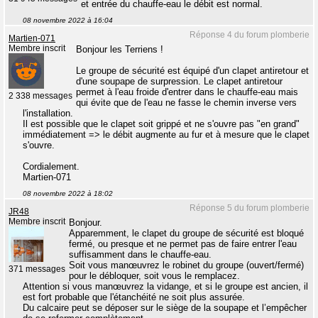
et entrée du chauffe-eau le débit est normal.
08 novembre 2022 à 16:04
Réponse 4 du forum plomberie
Martien-071
Membre inscrit
Bonjour les Terriens !
Le groupe de sécurité est équipé d'un clapet antiretour et
d'une soupape de surpression. Le clapet antiretour
permet à l'eau froide d'entrer dans le chauffe-eau mais
2 338 messages
qui évite que de l'eau ne fasse le chemin inverse vers
l'installation.
Il est possible que le clapet soit grippé et ne s'ouvre pas "en grand"
immédiatement => le débit augmente au fur et à mesure que le clapet
s'ouvre.
Cordialement.
Martien-071
08 novembre 2022 à 18:02
Réponse 5 du forum plomberie
JR48
Membre inscrit
Bonjour.
Apparemment, le clapet du groupe de sécurité est bloqué
fermé, ou presque et ne permet pas de faire entrer l'eau
suffisamment dans le chauffe-eau.
Soit vous manœuvrez le robinet du groupe (ouvert/fermé)
371 messages
pour le débloquer, soit vous le remplacez.
Attention si vous manœuvrez la vidange, et si le groupe est ancien, il
est fort probable que l'étanchéité ne soit plus assurée.
Du calcaire peut se déposer sur le siège de la soupape et l’empêcher