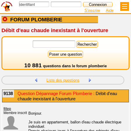
S'inscrire
Aide
FORUM PLOMBERIE
Débit d'eau chaude inexistant à l'ouverture
10 881
questions dans le
forum plomberie
Liste des questions
9138
Question Dépannage Forum Plomberie :
Débit d'eau
chaude inexistant à l'ouverture
filtep
Membre inscrit
Bonjour.
Je suis en appartement, ballon d'eau chaude électrique
individuel.
Depuis plusieurs jours à l'ouverture des robinets d'eau