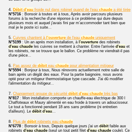
4.
Débit
d'eau
froide nul dans robinet quand de l'eau
chaude
a été tirée
N°5716
: Bonsoir à toutes et à tous, Après avoir parcouru plusieurs
forums à la recherche d'une réponse à ce problème qui dure depuis
plusieurs mois et auquel j'avais fini par m’accommoder tant bien que
mal je le poste ici suite...
5.
Cuivres chantent à
l'ouverture
de l'eau
chaude
uniquement
N°5199
: Un an après mon installation, à
l'ouverture
des robinets
d'eau
chaude
les cuivres se mettent à chanter. Entre l'arrivée
d'eau
et
les robinets, ne se trouve que le ballon. Ce problème ne viendrait-il pas
d'une pièce...
6.
Pas assez de
débit
eau
chaude
pour alimentation mitigeur
N°5594
: Bonjour à tous, Nous rénovons actuellement notre salle de
bain après un dégât des eaux. Pour la partie baignoire, nous avons
opté pour un mitigeur thermostatique type cascade. J'ai dû modifier
l'alimentation du mitigeur...
7.
Changement groupe de sécurité
débit
d'eau
chaude
très bas
N°817
: Mon installation comporte un chauffe-eau électrique de 300 l
Chaffoteaux et Maury alimenté en eau froide à travers un adoucisseur.
Le tout a fonctionné pendant 18 ans sans problème (ni entretien
d'ailleurs). Le
débit
d'eau
...
8.
Plus de
débit
robinets eau
chaude
N°6778
: Bonsoir à tous, Depuis quelque jours j'ai un
débit
faible aux
robinets
d'eau
chaude
(seul un tout petit filet
d'eau
chaude
coule). Ce