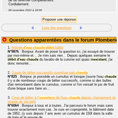
de se refermer complètement.
Cordialement.
08 novembre 2022 à 18:09
Liste des questions
Questions apparentées dans le forum Plomberi
1.
Arrivée
d'eau
chaude
débit
faible
N°9876
: Bonjour. Avant de poser la question ici, j'ai essayé de trouver
par moi-même et… Je n'en sais rien… Depuis quelques semaine le
débit
d'eau
chaude
du lavabo de la cuisine est quasi
inexistant
, j'ai
donc remonté...
2.
Coups de bélier successifs ouverture eau
chaude
N°825
: Bonjour, je possède un cumulus et lorsque j'ouvre l'eau
chaude
il y a de nombreux coups de bélier successifs, comme si des bulles
d'air remontaient dans le cumulus, comme si l'on versait le jus de fruit
d'une brique sans faire un...
3.
Coup de bélier à
l'ouverture
de l'eau
chaude
depuis changement du
groupe de sécurité
N°6064
: Bonjour à tous et à toutes. J'ai parcouru le forum mais sans
trouver exactement mon cas. Je suis en copropriété, le bâtiment date
de 1952, j'y suis depuis 7 ans avec un cumulus de 150l dans la salle
de bain et le groupe de...