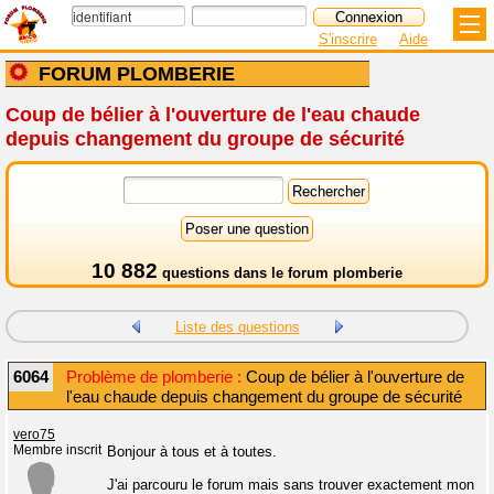
S'inscrire
Aide
FORUM PLOMBERIE
Coup de bélier à l'ouverture de l'eau chaude
depuis changement du groupe de sécurité
10 882
questions dans le
forum plomberie
Liste des questions
6064
Problème de plomberie :
Coup de bélier à l'ouverture de
l'eau chaude depuis changement du groupe de sécurité
vero75
Membre inscrit
Bonjour à tous et à toutes.
J'ai parcouru le forum mais sans trouver exactement mon