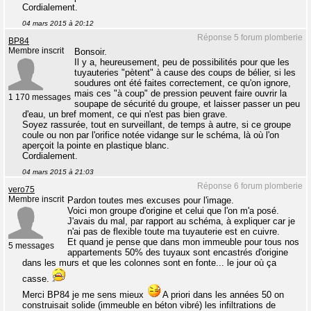
Cordialement.
04 mars 2015 à 20:12
Réponse 5 forum plomberie
BP84
Membre inscrit
Bonsoir.
Il y a, heureusement, peu de possibilités pour que les
tuyauteries "pètent" à cause des coups de bélier, si les
soudures ont été faites correctement, ce qu'on ignore,
mais ces "à coup" de pression peuvent faire ouvrir la
1 170 messages
soupape de sécurité du groupe, et laisser passer un peu
d'eau, un bref moment, ce qui n'est pas bien grave.
Soyez rassurée, tout en surveillant, de temps à autre, si ce groupe
coule ou non par l'orifice notée vidange sur le schéma, là où l'on
aperçoit la pointe en plastique blanc.
Cordialement.
04 mars 2015 à 21:03
Réponse 6 forum plomberie
vero75
Membre inscrit
Pardon toutes mes excuses pour l'image.
Voici mon groupe d'origine et celui que l'on m'a posé.
J'avais du mal, par rapport au schéma, à expliquer car je
n'ai pas de flexible toute ma tuyauterie est en cuivre.
Et quand je pense que dans mon immeuble pour tous nos
5 messages
appartements 50% des tuyaux sont encastrés d'origine
dans les murs et que les colonnes sont en fonte... le jour où ça
casse.
Merci BP84 je me sens mieux
A priori dans les années 50 on
construisait solide (immeuble en béton vibré) les infiltrations de