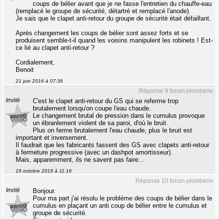
coups de bélier avant que je ne fasse l'entretien du chauffe-eau
(remplacé le groupe de sécurité, détartré et remplacé l'anode).
Je sais que le clapet anti-retour du groupe de sécurité était défaillant.
Après changement les coups de bélier sont assez forts et se
produisent semble-t-il quand les voisins manipulent les robinets ! Est-
ce lié au clapet anti-retour ?
Cordialement,
Benoit
21 juin 2016 à 07:36
Réponse 9 forum plomberie
Invité
C'est le clapet anti-retour du GS qui se referme trop
brutalement lorsqu'on coupe l'eau chaude.
Le changement brutal de pression dans le cumulus provoque
un ébranlement violent de sa paroi, d'où le bruit.
Plus on ferme brutalement l'eau chaude, plus le bruit est
important et inversement.
Il faudrait que les fabricants fassent des GS avec clapets anti-retour
à fermeture progressive (avec un dashpot amortisseur).
Mais, apparemment, ils ne savent pas faire...
19 octobre 2016 à 11:16
Réponse 10 forum plomberie
Invité
Bonjour.
Pour ma part j'ai résolu le problème des coups de bélier dans le
cumulus en plaçant un anti coup de bélier entre le cumulus et
groupe de sécurité.