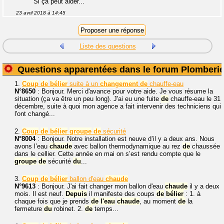
Si ça peut aider...
23 avril 2018 à 14:45
Liste des questions
Questions apparentées dans le forum Plomberi
1.
Coup
de
bélier
suite à un
changement
de
chauffe-eau
N°8650
: Bonjour. Merci d'avance pour votre aide. Je vous résume la
situation (ça va être un peu long). J'ai eu une fuite
de
chauffe-eau le 31
décembre, suite à quoi mon agence a fait intervenir des techniciens qui
l'ont changé...
2.
Coup
de
bélier
groupe
de
sécurité
N°8004
: Bonjour. Notre installation est neuve d’il y a deux ans. Nous
avons l’eau
chaude
avec ballon thermodynamique au rez
de
chaussée
dans le cellier. Cette année en mai on s’est rendu compte que le
groupe
de
sécurité
du
...
3.
Coup
de
bélier
ballon d'eau
chaude
N°9613
: Bonjour. J'ai fait changer mon ballon d'eau
chaude
il y a deux
mois. Il est neuf.
Depuis
il manifeste des coups
de
bélier
: 1. à
chaque fois que je prends
de
l'eau
chaude
, au moment
de
la
fermeture
du
robinet. 2.
de
temps...