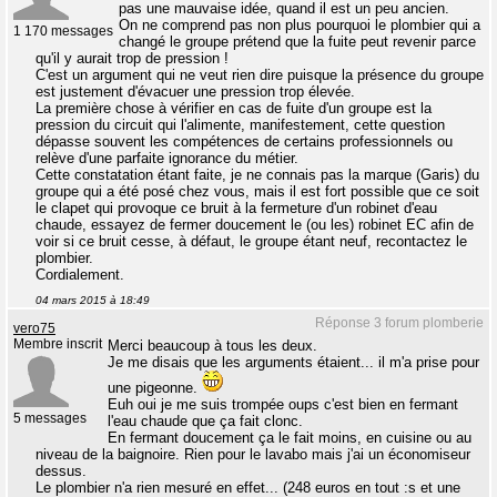
pas une mauvaise idée, quand il est un peu ancien.
On ne comprend pas non plus pourquoi le plombier qui a
1 170 messages
changé le groupe prétend que la fuite peut revenir parce
qu'il y aurait trop de pression !
C'est un argument qui ne veut rien dire puisque la présence du groupe
est justement d'évacuer une pression trop élevée.
La première chose à vérifier en cas de fuite d'un groupe est la
pression du circuit qui l'alimente, manifestement, cette question
dépasse souvent les compétences de certains professionnels ou
relève d'une parfaite ignorance du métier.
Cette constatation étant faite, je ne connais pas la marque (Garis) du
groupe qui a été posé chez vous, mais il est fort possible que ce soit
le clapet qui provoque ce bruit à la fermeture d'un robinet d'eau
chaude, essayez de fermer doucement le (ou les) robinet EC afin de
voir si ce bruit cesse, à défaut, le groupe étant neuf, recontactez le
plombier.
Cordialement.
04 mars 2015 à 18:49
Réponse 3 forum plomberie
vero75
Membre inscrit
Merci beaucoup à tous les deux.
Je me disais que les arguments étaient... il m'a prise pour
une pigeonne.
Euh oui je me suis trompée oups c'est bien en fermant
5 messages
l'eau chaude que ça fait clonc.
En fermant doucement ça le fait moins, en cuisine ou au
niveau de la baignoire. Rien pour le lavabo mais j'ai un économiseur
dessus.
Le plombier n'a rien mesuré en effet... (248 euros en tout :s et une