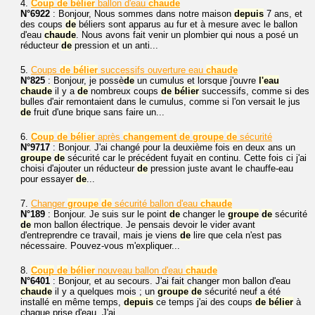
4.
Coup
de
bélier
ballon d'eau
chaude
N°6922
: Bonjour, Nous sommes dans notre maison
depuis
7 ans, et
des coups
de
béliers sont apparus au fur et à mesure avec le ballon
d'eau
chaude
. Nous avons fait venir un plombier qui nous a posé un
réducteur
de
pression et un anti...
5.
Coups
de
bélier
successifs ouverture eau
chaude
N°825
: Bonjour, je possè
de
un cumulus et lorsque j'ouvre
l'eau
chaude
il y a
de
nombreux coups
de
bélier
successifs, comme si des
bulles d'air remontaient dans le cumulus, comme si l'on versait le jus
de
fruit d'une brique sans faire un...
6.
Coup
de
bélier
après
changement
de
groupe
de
sécurité
N°9717
: Bonjour. J'ai changé pour la deuxième fois en deux ans un
groupe
de
sécurité car le précédent fuyait en continu. Cette fois ci j'ai
choisi d'ajouter un réducteur
de
pression juste avant le chauffe-eau
pour essayer
de
...
7.
Changer
groupe
de
sécurité ballon d'eau
chaude
N°189
: Bonjour. Je suis sur le point
de
changer le
groupe
de
sécurité
de
mon ballon électrique. Je pensais devoir le vider avant
d'entreprendre ce travail, mais je viens
de
lire que cela n'est pas
nécessaire. Pouvez-vous m'expliquer...
8.
Coup
de
bélier
nouveau ballon d'eau
chaude
N°6401
: Bonjour, et au secours. J'ai fait changer mon ballon d'eau
chaude
il y a quelques mois ; un
groupe
de
sécurité neuf a été
installé en même temps,
depuis
ce temps j'ai des coups
de
bélier
à
chaque prise d'eau. J'ai...