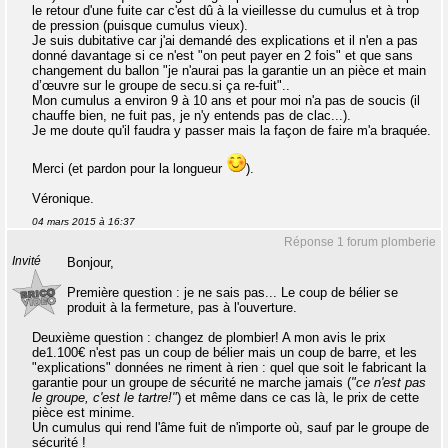
le retour d'une fuite car c'est dû à la vieillesse du cumulus et à trop
de pression (puisque cumulus vieux).
Je suis dubitative car j'ai demandé des explications et il n'en a pas
donné davantage si ce n'est "on peut payer en 2 fois" et que sans
changement du ballon "je n'aurai pas la garantie un an pièce et main
d’œuvre sur le groupe de secu.si ça re-fuit"..
Mon cumulus a environ 9 à 10 ans et pour moi n'a pas de soucis (il
chauffe bien, ne fuit pas, je n'y entends pas de clac...).
Je me doute qu'il faudra y passer mais la façon de faire m'a braquée.
Merci (et pardon pour la longueur
).
Véronique.
04 mars 2015 à 16:37
Réponse 1 forum plomberie
Invité
Bonjour,
Première question : je ne sais pas... Le coup de bélier se
produit à la fermeture, pas à l'ouverture.
Deuxième question : changez de plombier! A mon avis le prix
de1.100€ n'est pas un coup de bélier mais un coup de barre, et les
"explications" données ne riment à rien : quel que soit le fabricant la
garantie pour un groupe de sécurité ne marche jamais (
"ce n'est pas
le groupe, c'est le tartre!"
) et même dans ce cas là, le prix de cette
pièce est minime.
Un cumulus qui rend l'âme fuit de n'importe où, sauf par le groupe de
sécurité !