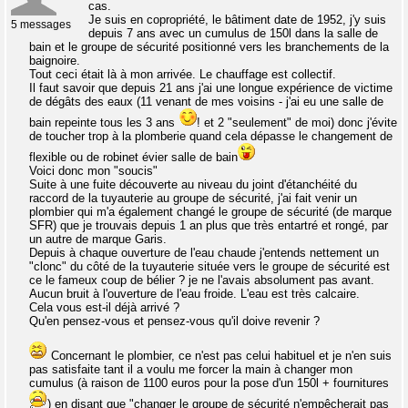
cas.
Je suis en copropriété, le bâtiment date de 1952, j'y suis
5 messages
depuis 7 ans avec un cumulus de 150l dans la salle de
bain et le groupe de sécurité positionné vers les branchements de la
baignoire.
Tout ceci était là à mon arrivée. Le chauffage est collectif.
Il faut savoir que depuis 21 ans j'ai une longue expérience de victime
de dégâts des eaux (11 venant de mes voisins - j'ai eu une salle de
bain repeinte tous les 3 ans
! et 2 "seulement" de moi) donc j'évite
de toucher trop à la plomberie quand cela dépasse le changement de
flexible ou de robinet évier salle de bain
Voici donc mon "soucis"
Suite à une fuite découverte au niveau du joint d'étanchéité du
raccord de la tuyauterie au groupe de sécurité, j'ai fait venir un
plombier qui m'a également changé le groupe de sécurité (de marque
SFR) que je trouvais depuis 1 an plus que très entartré et rongé, par
un autre de marque Garis.
Depuis à chaque ouverture de l'eau chaude j'entends nettement un
"clonc" du côté de la tuyauterie située vers le groupe de sécurité est
ce le fameux coup de bélier ? je ne l'avais absolument pas avant.
Aucun bruit à l'ouverture de l'eau froide. L'eau est très calcaire.
Cela vous est-il déjà arrivé ?
Qu'en pensez-vous et pensez-vous qu'il doive revenir ?
Concernant le plombier, ce n'est pas celui habituel et je n'en suis
pas satisfaite tant il a voulu me forcer la main à changer mon
cumulus (à raison de 1100 euros pour la pose d'un 150l + fournitures
) en disant que "changer le groupe de sécurité n'empêcherait pas