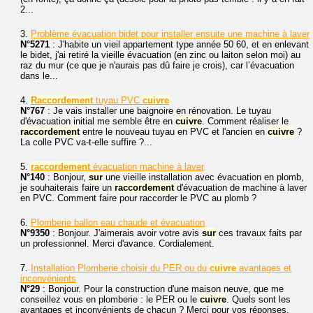
2...
3.
Problème évacuation bidet pour installer ensuite une machine à laver
N°5271
: J'habite un vieil appartement type année 50 60, et en enlevant
le bidet, j'ai retiré la vieille évacuation (en zinc ou laiton selon moi) au
raz du mur (ce que je n'aurais pas dû faire je crois), car l’évacuation
dans le...
4.
Raccordement
tuyau PVC
cuivre
N°767
: Je vais installer une baignoire en rénovation. Le tuyau
d'évacuation initial me semble être en
cuivre
. Comment réaliser le
raccordement
entre le nouveau tuyau en PVC et l'ancien en
cuivre
?
La colle PVC va-t-elle suffire ?...
5.
raccordement
évacuation machine à laver
N°140
: Bonjour,
sur
une vieille installation avec évacuation en plomb,
je souhaiterais faire un
raccordement
d'évacuation de machine à laver
en PVC. Comment faire pour raccorder le PVC au plomb ?
6.
Plomberie ballon eau chaude et évacuation
N°9350
: Bonjour. J'aimerais avoir votre avis
sur
ces travaux faits par
un professionnel. Merci d'avance. Cordialement.
7.
Installation Plomberie choisir du PER ou du
cuivre
avantages et
inconvénients
N°29
: Bonjour. Pour la construction d'une maison neuve, que me
conseillez vous en plomberie : le PER ou le
cuivre
. Quels sont les
avantages et inconvénients de chacun ? Merci pour vos réponses.