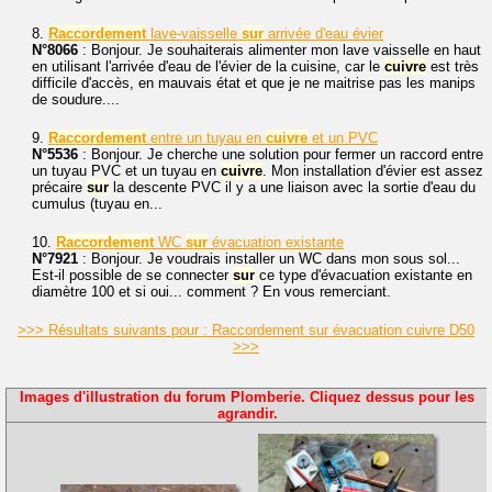
8.
Raccordement
lave-vaisselle
sur
arrivée d'eau évier
N°8066
: Bonjour. Je souhaiterais alimenter mon lave vaisselle en haut
en utilisant l'arrivée d'eau de l'évier de la cuisine, car le
cuivre
est très
difficile d'accès, en mauvais état et que je ne maitrise pas les manips
de soudure....
9.
Raccordement
entre un tuyau en
cuivre
et un PVC
N°5536
: Bonjour. Je cherche une solution pour fermer un raccord entre
un tuyau PVC et un tuyau en
cuivre
. Mon installation d'évier est assez
précaire
sur
la descente PVC il y a une liaison avec la sortie d'eau du
cumulus (tuyau en...
10.
Raccordement
WC
sur
évacuation existante
N°7921
: Bonjour. Je voudrais installer un WC dans mon sous sol...
Est-il possible de se connecter
sur
ce type d'évacuation existante en
diamètre 100 et si oui... comment ? En vous remerciant.
>>> Résultats suivants pour : Raccordement sur évacuation cuivre D50
>>>
Images d'illustration du forum Plomberie. Cliquez dessus pour les
agrandir.