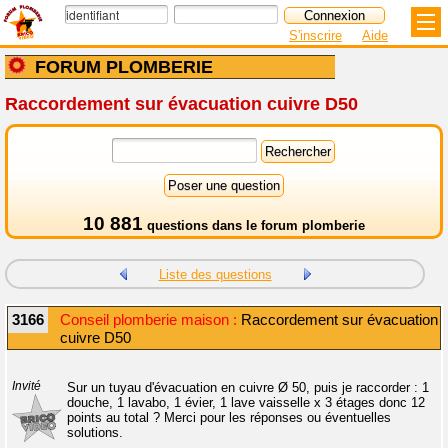
S'inscrire
Aide
FORUM PLOMBERIE
Raccordement sur évacuation cuivre D50
10 881
questions dans le
forum plomberie
Liste des questions
3166
Conseil plomberie maison :
Raccordement sur évacuation
cuivre D50
Invité
Sur un tuyau d'évacuation en cuivre Ø 50, puis je raccorder : 1
douche, 1 lavabo, 1 évier, 1 lave vaisselle x 3 étages donc 12
points au total ? Merci pour les réponses ou éventuelles
solutions.