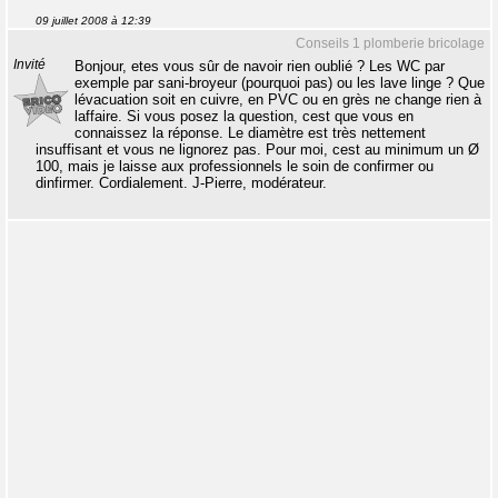
09 juillet 2008 à 12:39
Conseils 1 plomberie bricolage
Invité
Bonjour, etes vous sûr de navoir rien oublié ? Les WC par
exemple par sani-broyeur (pourquoi pas) ou les lave linge ? Que
lévacuation soit en cuivre, en PVC ou en grès ne change rien à
laffaire. Si vous posez la question, cest que vous en
connaissez la réponse. Le diamètre est très nettement
insuffisant et vous ne lignorez pas. Pour moi, cest au minimum un Ø
100, mais je laisse aux professionnels le soin de confirmer ou
dinfirmer. Cordialement. J-Pierre, modérateur.