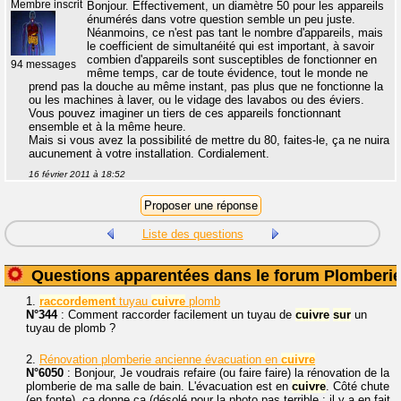
Membre inscrit
Bonjour. Effectivement, un diamètre 50 pour les appareils
énumérés dans votre question semble un peu juste.
Néanmoins, ce n'est pas tant le nombre d'appareils, mais
le coefficient de simultanéité qui est important, à savoir
combien d'appareils sont susceptibles de fonctionner en
94 messages
même temps, car de toute évidence, tout le monde ne
prend pas la douche au même instant, pas plus que ne fonctionne la
ou les machines à laver, ou le vidage des lavabos ou des éviers.
Vous pouvez imaginer un tiers de ces appareils fonctionnant
ensemble et à la même heure.
Mais si vous avez la possibilité de mettre du 80, faites-le, ça ne nuira
aucunement à votre installation. Cordialement.
16 février 2011 à 18:52
Liste des questions
Questions apparentées dans le forum Plomberi
1.
raccordement
tuyau
cuivre
plomb
N°344
: Comment raccorder facilement un tuyau de
cuivre
sur
un
tuyau de plomb ?
2.
Rénovation plomberie ancienne évacuation en
cuivre
N°6050
: Bonjour, Je voudrais refaire (ou faire faire) la rénovation de la
plomberie de ma salle de bain. L'évacuation est en
cuivre
. Côté chute
(en fonte), ça donne ça (désolé pour la photo pas terrible : il y a en fait