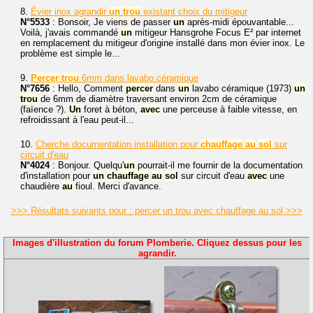
8.
Évier inox agrandir
un
trou
existant choix du mitigeur
N°5533
: Bonsoir, Je viens de passer
un
après-midi épouvantable...
Voilà, j'avais commandé
un
mitigeur Hansgrohe Focus E² par internet
en remplacement du mitigeur d'origine installé dans mon évier inox. Le
problème est simple le...
9.
Percer
trou
6mm dans lavabo céramique
N°7656
: Hello, Comment
percer
dans
un
lavabo céramique (1973)
un
trou
de 6mm de diamètre traversant environ 2cm de céramique
(faïence ?).
Un
foret à béton,
avec
une perceuse à faible vitesse, en
refroidissant à l'eau peut-il...
10.
Cherche documentation installation pour
chauffage
au
sol
sur
circuit d'eau
N°4024
: Bonjour. Quelqu'
un
pourrait-il me fournir de la documentation
d'installation pour
un
chauffage
au
sol
sur circuit d'eau
avec
une
chaudière
au
fioul. Merci d'avance.
>>> Résultats suivants pour : percer un trou avec chauffage au sol >>>
Images d'illustration du forum Plomberie. Cliquez dessus pour les
agrandir.