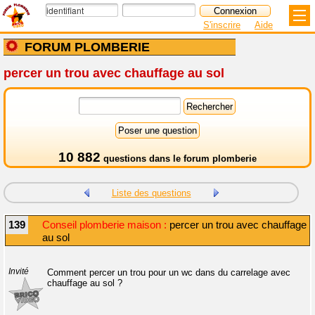
S'inscrire
Aide
FORUM PLOMBERIE
percer un trou avec chauffage au sol
10 882
questions dans le
forum plomberie
Liste des questions
139
Conseil plomberie maison :
percer un trou avec chauffage
au sol
Invité
Comment percer un trou pour un wc dans du carrelage avec
chauffage au sol ?