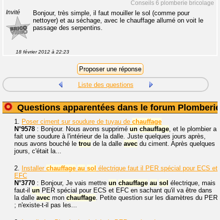
Conseils 6 plomberie bricolage
Invité
Bonjour, très simple, il faut mouiller le sol (comme pour
nettoyer) et au séchage, avec le chauffage allumé on voit le
passage des serpentins.
18 février 2012 à 22:23
Liste des questions
Questions apparentées dans le forum Plomberi
1.
Poser ciment sur soudure de tuyau de
chauffage
N°9578
: Bonjour. Nous avons supprimé
un
chauffage
, et le plombier a
fait une soudure à l'intérieur de la dalle. Juste quelques jours après,
nous avons bouché le
trou
de la dalle
avec
du ciment. Après quelques
jours, c'était la...
2.
Installer
chauffage
au
sol
électrique faut il PER spécial pour ECS et
EFC
N°3770
: Bonjour, Je vais mettre
un
chauffage
au
sol
électrique, mais
faut-il
un
PER spécial pour ECS et EFC en sachant qu'il va être dans
la dalle
avec
mon
chauffage
. Petite question sur les diamètres du PER
; n'existe-t-il pas les...