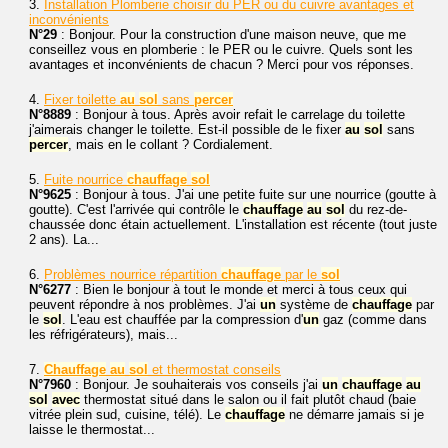
3.
Installation Plomberie choisir du PER ou du cuivre avantages et
inconvénients
N°29
: Bonjour. Pour la construction d'une maison neuve, que me
conseillez vous en plomberie : le PER ou le cuivre. Quels sont les
avantages et inconvénients de chacun ? Merci pour vos réponses.
4.
Fixer toilette
au
sol
sans
percer
N°8889
: Bonjour à tous. Après avoir refait le carrelage du toilette
j'aimerais changer le toilette. Est-il possible de le fixer
au
sol
sans
percer
, mais en le collant ? Cordialement.
5.
Fuite nourrice
chauffage
sol
N°9625
: Bonjour à tous. J'ai une petite fuite sur une nourrice (goutte à
goutte). C'est l'arrivée qui contrôle le
chauffage
au
sol
du rez-de-
chaussée donc étain actuellement. L'installation est récente (tout juste
2 ans). La...
6.
Problèmes nourrice répartition
chauffage
par le
sol
N°6277
: Bien le bonjour à tout le monde et merci à tous ceux qui
peuvent répondre à nos problèmes. J'ai
un
système de
chauffage
par
le
sol
. L'eau est chauffée par la compression d'
un
gaz (comme dans
les réfrigérateurs), mais...
7.
Chauffage
au
sol
et thermostat conseils
N°7960
: Bonjour. Je souhaiterais vos conseils j'ai
un
chauffage
au
sol
avec
thermostat situé dans le salon ou il fait plutôt chaud (baie
vitrée plein sud, cuisine, télé). Le
chauffage
ne démarre jamais si je
laisse le thermostat...