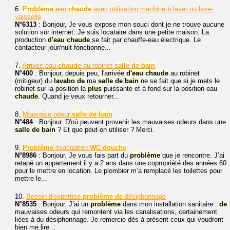
6.
Problème
eau
chaude
avec utilisation machine à laver ou lave-
vaisselle
N°6313
: Bonjour, Je vous expose mon souci dont je ne trouve aucune
solution sur internet. Je suis locataire dans une petite maison. La
production
d'eau
chaude
se fait par chauffe-eau électrique. Le
contacteur jour/nuit fonctionne...
7.
Arrivée eau
chaude
au robinet
salle
de
bain
N°400
: Bonjour, depuis peu, l'arrivée
d'eau
chaude
au robinet
(mitigeur) du
lavabo
de
ma
salle
de
bain
ne se fait que si je mets le
robinet sur la position la
plus
puissante et à fond sur la position eau
chaude
. Quand je veux retourner...
8.
Mauvaise odeur
salle
de
bain
N°484
: Bonjour. D'où peuvent provenir les mauvaises odeurs dans une
salle
de
bain
? Et que peut-on utiliser ? Merci.
9.
Problème
évacuation
WC
douche
N°8986
: Bonjour. Je vous fais part du
problème
que je rencontre. J’ai
retapé un appartement il y a 2 ans dans une copropriété des années 60
pour le mettre en location. Le plombier m’a remplacé les toilettes pour
mettre le...
10.
Besoin d'expertise
problème
de
désiphonnage
N°8535
: Bonjour. J’ai un
problème
dans mon installation sanitaire :
de
mauvaises odeurs qui remontent via les canalisations, certainement
liées à du désiphonnage. Je remercie dès à présent ceux qui voudront
bien me lire...