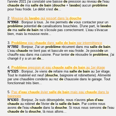
l'année 2021 j'ai constaté une baisse
de
pression au niveau
de
l'eau
chaude
de
ma
salle
de
bain
(
douche
+
lavabo
) aucun
problème
pour l'eau froide. Le débit s'est
de
...
2.
Mousse du
lavabo
qui ressort dans la
douche
N°9968
: Bonjour à tous. Je me permets
de
vous contacter pour un
problème
potentiel
de
canalisations bouchées. D'une part, le
lavabo
de
ma
salle
de
bain
ne s'écoule pas correctement. L'eau s'évacue
bien, mais la mousse reste...
3.
Problème
eau
chaude
dans
salle
de
bain
par intermittence
N°7892
: Bonjour, J'ai un
problème
récurrent dans ma
salle
de
bain
.
L'eau
chaude
ne tient pas et bascule en eau froide. Je possè
de
un
chauffe eau dans ma cuisine. Pour tenter
de
résoudre le
problème
, j'ai
changé il y a un an
de
...
4.
Problème
pression et eau
chaude
salle
de
bain
au 1er étage
N°5325
: Bonjour, Je viens
de
refaire ma
salle
de
bain
au 1er étage.
Tout le matériel est neuf (
douche
, baignoire et robinetterie). Alimenté
par une chaudière condens au rez
de
chaussée dans le garage. Tout
fonctionnait très bien...
5.
Pas
d'eau
chaude
évier
salle
de
bain
mais eau
chaude
dans la
baignoire
N°6303
: Bonjour, Je suis désespérée, nous n'avons
plus
d'eau
chaude
au robinet
de
l'évier
de
la
salle
de
bain
. Par contre nous
avons
de
l'eau
chaude
dans la
douche
. Si nous nous servons
de
l'eau
chaude
de
la
douche
, là nous allons...