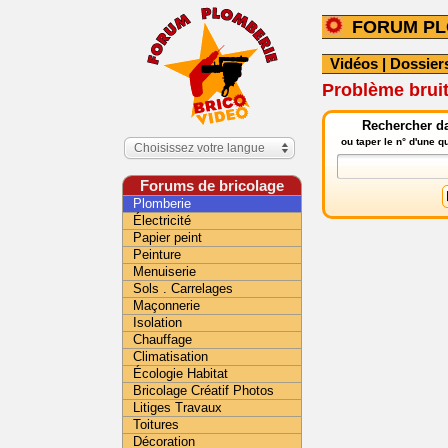
FORUM PL
Vidéos
|
Dossier
Problème bruit
Rechercher da
ou taper le n° d'une 
Choisissez votre langue
Forums de bricolage
Plomberie
Électricité
Papier peint
Peinture
Menuiserie
Sols . Carrelages
Maçonnerie
Isolation
Chauffage
Climatisation
Écologie Habitat
Bricolage Créatif Photos
Litiges Travaux
Toitures
Décoration