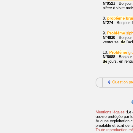
N°9523
: Bonjour
pièce à vivre ma
8.
problème
brui
N°274
: Bonjour. 
9.
Problème
sip
N°4930
: Bonjour 
ventouse,
de
l'ac
10.
Problème
gr
N°8088
: Bonjour 
de
jours, en rentra
Question pr
Mentions légales :
Le 
œuvre protégée par les 
Aucune exploitation c
préalable et écrit de
Toute reproduction mêm