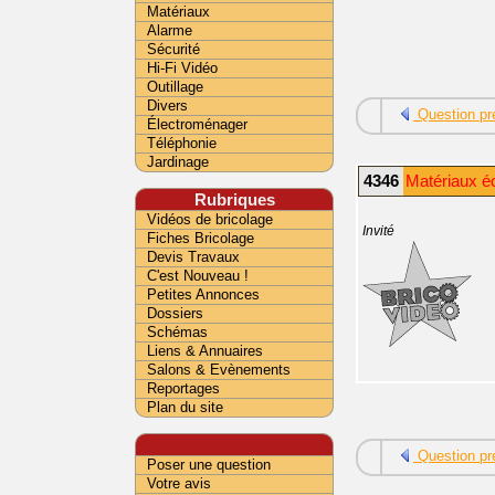
Matériaux
Alarme
Sécurité
Hi-Fi Vidéo
Outillage
Divers
Question pr
Électroménager
Téléphonie
Jardinage
4346
Matériaux éc
Rubriques
Vidéos de bricolage
Invité
Fiches Bricolage
Devis Travaux
C'est Nouveau !
Petites Annonces
Dossiers
Schémas
Liens & Annuaires
Salons & Evènements
Reportages
Plan du site
Question pr
Poser une question
Votre avis