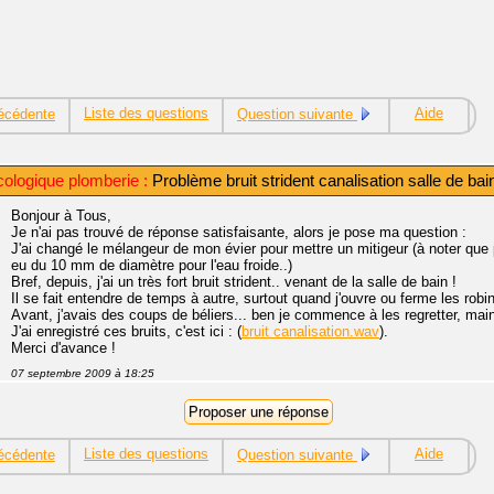
Liste des questions
Aide
écédente
Question suivante
ologique plomberie :
Problème bruit strident canalisation salle de bai
Bonjour à Tous,
Je n'ai pas trouvé de réponse satisfaisante, alors je pose ma question :
J'ai changé le mélangeur de mon évier pour mettre un mitigeur (à noter que 
eu du 10 mm de diamètre pour l'eau froide..)
Bref, depuis, j'ai un très fort bruit strident.. venant de la salle de bain !
Il se fait entendre de temps à autre, surtout quand j'ouvre ou ferme les robi
Avant, j'avais des coups de béliers... ben je commence à les regretter, mai
J'ai enregistré ces bruits, c'est ici : (
bruit canalisation.wav
).
Merci d'avance !
07 septembre 2009 à 18:25
Liste des questions
Aide
écédente
Question suivante