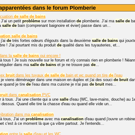
apparentées dans le forum Plomberie
cuation
de
salle
de
bains
 J’ai un petit
problème
sur mon installation
de
plomberie. J’ai ma
salle
de
ba
a
salle
de
bain (comprenant baignoire et évier) passe dans un...
sation
salle
de
bains
 j'ai
de
très fortes odeurs d'égouts dans la deuxième
salle
de
bains
qui jouxt
e ! J'ai pourtant mis du produit
de
qualité dans les tuyauteries, et...
dans la
salle
de
bains
oui encore !
à tous ! Je suis nouvelle sur le forum et n'y connais rien en plomberie ! Néan
 régulier dans ma
salle
de
bains
et je ne trouve pas
de
...
lex
bruit
dans les tuyaux
de
salle
de
bain et wc quand on tire
de
l'eau
 je viens déménager dans une maison en duplex et j'ai des souci
de
bruit
dan
ne quand je tire
de
l'eau dans ma cuisine je n'ai pas
de
bruit
mes...
bruit
dans
canalisation
PVC
 à tous. J'ai une cliente qui a une
salle
d'eau (WC, lave-mains, douche) au 1e
u dessus. Quand elle tire la chasse d'eau ou quand elle vide un...
ibration dans ma
canalisation
à tous, J'ai un
problème
avec ma
canalisation
d'eau quand j'ouvre un robine
net c'est à ce moment là que ça vibre partout. Je l'entends...
ation
entre la
salle
d'eau et les WC