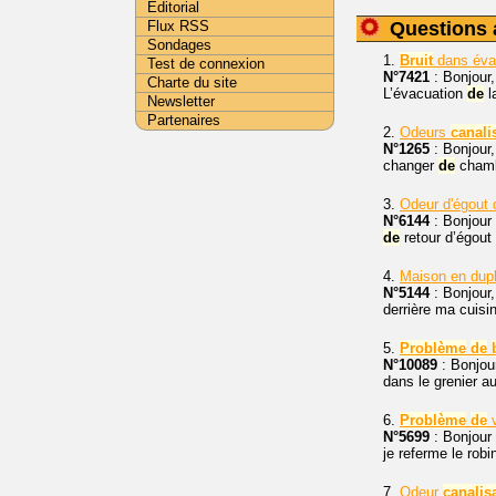
Editorial
Flux RSS
Questions 
Sondages
1.
Bruit
dans éva
Test de connexion
N°7421
: Bonjour,
Charte du site
L’évacuation
de
l
Newsletter
Partenaires
2.
Odeurs
canali
N°1265
: Bonjour,
changer
de
chambr
3.
Odeur d'égout 
N°6144
: Bonjour 
de
retour d’égout
4.
Maison en dup
N°5144
: Bonjour,
derrière ma cuisi
5.
Problème
de
N°10089
: Bonjour
dans le grenier a
6.
Problème
de
v
N°5699
: Bonjour 
je referme le robi
7.
Odeur
canalis