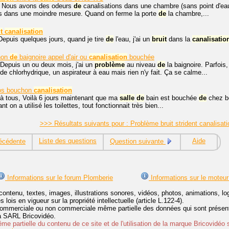
. Nous avons des odeurs
de
canalisations dans une chambre (sans point d'eau
is dans une moindre mesure. Quand on ferme la porte
de
la chambre,...
t
canalisation
Depuis quelques jours, quand je tire
de
l'eau, j'ai un
bruit
dans la
canalisatio
hon
de
baignoire appel d'air ou
canalisation
bouchée
Depuis un ou deux mois, j'ai un
problème
au niveau
de
la baignoire. Parfois,
ide chlorhydrique, un aspirateur à eau mais rien n'y fait. Ça se calme...
os bouchon
canalisation
à tous, Voilà 6 jours maintenant que ma
salle
de
bain est bouchée
de
chez bo
nt on a utilisé les toilettes, tout fonctionnait très bien...
>>> Résultats suivants pour : Problème bruit strident canalisat
Liste des questions
Aide
écédente
Question suivante
Informations sur le forum Plomberie
Informations sur le moteur
contenu, textes, images, illustrations sonores, vidéos, photos, animations, 
lois en vigueur sur la propriété intellectuelle (article L.122-4).
ommerciale ou non commerciale même partielle des données qui sont présenté
 la SARL Bricovidéo.
e partielle du contenu de ce site et de l'utilisation de la marque Bricovidéo 