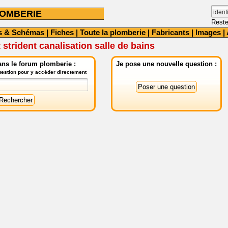
OMBERIE
Reste
s & Schémas
|
Fiches
|
Toute la plomberie
|
Fabricants
|
Images
|
 strident canalisation salle de bains
ns le forum plomberie :
Je pose une nouvelle question :
question pour y accéder directement