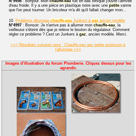
N°9498
: Bonjour. Mon
chauffe-eau
fuit en bas lorsque j'ouvre l'arrivée
d'eau froide. Il y a une pièce en plastique noire avec une
petite
vanne
que l'on peut tourner. Un bricoleur m'a dit qu'il fallait changer mon...
10.
Problème allumage
chauffe-eau
Junkers à
gaz
ancien modèle
N°4997
: Bonsoir. Je n'arrive pas à allumer mon
chauffe-eau
, la
veilleuse s'éteint dés que je relève le bouton du régulateur. Comment
régler ce problème ? Cest un Junkers à
gaz
, ancien modèle. Merci.
>>> Résultats suivants pour : Chauffe-eau gaz petite explosion à
l'allumage >>>
Images d'illustration du forum Plomberie. Cliquez dessus pour les
agrandir.