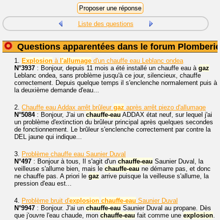
Liste des questions
Questions apparentées dans le forum Plomberi
1.
Explosion
à
l'allumage
d'un chauffe eau Leblanc ondea
N°3937
: Bonjour, depuis 11 mois a été installé un chauffe eau à
gaz
Leblanc ondea, sans problème jusqu'à ce jour, silencieux, chauffe
correctement. Depuis quelque temps il s'enclenche normalement puis à
la deuxième demande d'eau...
2.
Chauffe eau Addax arrêt brûleur
gaz
après arrêt piezo d'allumage
N°5084
: Bonjour, J'ai un
chauffe-eau
ADDAX état neuf, sur lequel j'ai
un problème d'extinction du brûleur principal après quelques secondes
de fonctionnement. Le brûleur s'enclenche correctement par contre la
DEL jaune qui indique...
3.
Problème chauffe eau Saunier Duval
N°497
: Bonjour à tous, Il s'agit d'un
chauffe-eau
Saunier Duval, la
veilleuse s'allume bien, mais le
chauffe-eau
ne démarre pas, et donc
ne chauffe pas. A priori le
gaz
arrive puisque la veilleuse s'allume, la
pression d'eau est...
4.
Problème bruit d'
explosion
chauffe-eau
Saunier Duval
N°9947
: Bonjour. J'ai un
chauffe-eau
Saunier Duval au propane. Dès
que j'ouvre l'eau chaude, mon
chauffe-eau
fait comme une
explosion
.