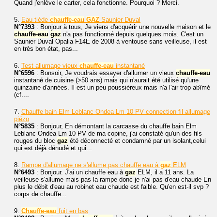
Quand j'enlève le carter, cela fonctionne. Pourquoi ? Merci.
5.
Eau tiède
chauffe-eau
GAZ
Saunier Duval
N°7393
: Bonjour à tous, Je viens d'acquérir une nouvelle maison et le
chauffe-eau
gaz
n'a pas fonctionné depuis quelques mois. C'est un
Saunier Duval Opalia F14E de 2008 à ventouse sans veilleuse, il est
en très bon état, pas...
6.
Test allumage vieux
chauffe-eau
instantané
N°6596
: Bonsoir, Je voudrais essayer d'allumer un vieux
chauffe-eau
instantané de cuisine (>50 ans) mais qui n'aurait été utilisé qu'une
quinzaine d'années. Il est un peu poussiéreux mais n'a l'air trop abîmé
(cf....
7.
Chauffe bain Elm Leblanc Ondea Lm 10 PV connection fil allumage
piézo
N°5835
: Bonjour, En démontant la carcasse du chauffe bain Elm
Leblanc Ondea Lm 10 PV de ma copine, j'ai constaté qu'un des fils
rouges du bloc
gaz
été déconnecté et condamné par un isolant,celui
qui est déjà dénudé et qui...
8.
Rampe d'allumage ne s'allume pas chauffe eau à
gaz
ELM
N°6493
: Bonjour. J'ai un chauffe eau à
gaz
ELM, il a 11 ans. La
veilleuse s'allume mais pas la rampe donc je n'ai pas d'eau chaude En
plus le débit d'eau au robinet eau chaude est faible. Qu'en est-il svp ?
corps de chauffe...
9.
Chauffe-eau
fuit en bas