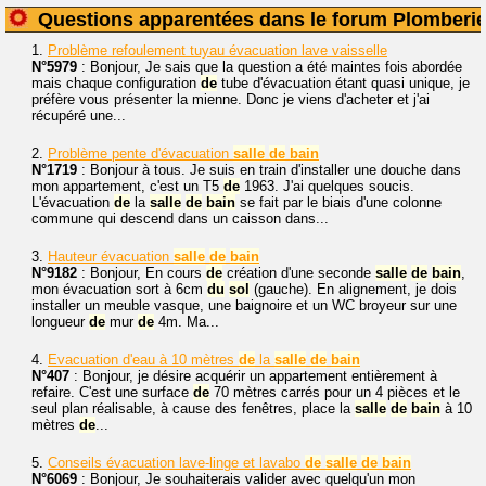
Questions apparentées dans le forum Plomberi
1.
Problème refoulement tuyau évacuation lave vaisselle
N°5979
: Bonjour, Je sais que la question a été maintes fois abordée
mais chaque configuration
de
tube d'évacuation étant quasi unique, je
préfère vous présenter la mienne. Donc je viens d'acheter et j'ai
récupéré une...
2.
Problème pente d'évacuation
salle
de
bain
N°1719
: Bonjour à tous. Je suis en train d'installer une douche dans
mon appartement, c'est un T5
de
1963. J'ai quelques soucis.
L'évacuation
de
la
salle
de
bain
se fait par le biais d'une colonne
commune qui descend dans un caisson dans...
3.
Hauteur évacuation
salle
de
bain
N°9182
: Bonjour, En cours
de
création d'une seconde
salle
de
bain
,
mon évacuation sort à 6cm
du
sol
(gauche). En alignement, je dois
installer un meuble vasque, une baignoire et un WC broyeur sur une
longueur
de
mur
de
4m. Ma...
4.
Evacuation d'eau à 10 mètres
de
la
salle
de
bain
N°407
: Bonjour, je désire acquérir un appartement entièrement à
refaire. C'est une surface
de
70 mètres carrés pour un 4 pièces et le
seul plan réalisable, à cause des fenêtres, place la
salle
de
bain
à 10
mètres
de
...
5.
Conseils évacuation lave-linge et lavabo
de
salle
de
bain
N°6069
: Bonjour, Je souhaiterais valider avec quelqu'un mon