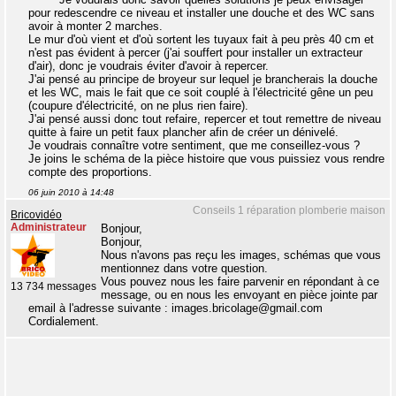
pour redescendre ce niveau et installer une douche et des WC sans
avoir à monter 2 marches.
Le mur d'où vient et d'où sortent les tuyaux fait à peu près 40 cm et
n'est pas évident à percer (j'ai souffert pour installer un extracteur
d'air), donc je voudrais éviter d'avoir à repercer.
J'ai pensé au principe de broyeur sur lequel je brancherais la douche
et les WC, mais le fait que ce soit couplé à l'électricité gêne un peu
(coupure d'électricité, on ne plus rien faire).
J'ai pensé aussi donc tout refaire, repercer et tout remettre de niveau
quitte à faire un petit faux plancher afin de créer un dénivelé.
Je voudrais connaître votre sentiment, que me conseillez-vous ?
Je joins le schéma de la pièce histoire que vous puissiez vous rendre
compte des proportions.
06 juin 2010 à 14:48
Conseils 1 réparation plomberie maison
Bricovidéo
Administrateur
Bonjour,
Bonjour,
Nous n'avons pas reçu les images, schémas que vous
mentionnez dans votre question.
Vous pouvez nous les faire parvenir en répondant à ce
13 734 messages
message, ou en nous les envoyant en pièce jointe par
email à l'adresse suivante : images.bricolage@gmail.com
Cordialement.