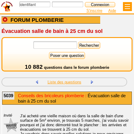
S'inscrire
Aide
FORUM PLOMBERIE
Évacuation salle de bain à 25 cm du sol
10 882
questions dans le
forum plomberie
Liste des questions
5039
Conseils des bricoleurs plomberie :
Évacuation salle de
bain à 25 cm du sol
Invité
J'ai acheté une vieille maison où dans la salle de bain d'une
surface de 5m² environ, je trouvais 5 marches, j'ai voulu savoir
pourquoi et j'ai donc démonté tout le plancher : les arrivées et
évacuations se trouvent à 25 cm du sol.
Je voudrais donc savoir quelles solutions je peux envisager