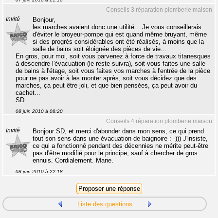
Conseils 3 réparation plomberie maison
Invité
Bonjour,
les marches avaient donc une utilité... Je vous conseillerais
d'éviter le broyeur-pompe qui est quand même bruyant, même
si des progrès considérables ont été réalisés, à moins que la
salle de bains soit éloignée des pièces de vie...
En gros, pour moi, soit vous parvenez à force de travaux titanesques
à descendre l'évacuation (le reste suivra), soit vous faites une salle
de bains à l'étage, soit vous faites vos marches à l'entrée de la pièce
pour ne pas avoir à les monter après, soit vous décidez que des
marches, ça peut être joli, et que bien pensées, ça peut avoir du
cachet...
SD
08 juin 2010 à 08:20
Conseils 4 réparation plomberie maison
Invité
Bonjour SD, et merci d'abonder dans mon sens, ce qui prend
tout son sens dans une évacuation de baignoire : -))) J'insiste,
ce qui a fonctionné pendant des décennies ne mérite peut-être
pas d'être modifié pour le principe, sauf à chercher de gros
ennuis. Cordialement. Marie.
08 juin 2010 à 22:18
Liste des questions