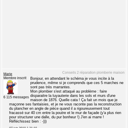
Conseils 2 réparation plomberie maison
Marie
Membre inscrit
Bonjour, en attendant le schéma je vous incite à la
prudence, même si je comprends que ces 5 marches ne
sont pas très marrantes.
Mon plombier s'est attaqué au problème : faire
disparaitre la tuyauterie dans les sols et murs d'une
6 115 messages
maison de 1876. Quelle cata ! Ça fait un mois que je
maçonne ses fantaisies, et je ne vous raconte pas la reconstruction
du plancher en angle de pièce quand il a rigoureusement tout
fracassé sur 40 cm entre la poutre et le mur de façade (y'a plus rien
pour structurer une dalle, du pur bonheur !) J'en ai marre !
Réfléchissez bien : -)))
07 juin 2010 à 21:10