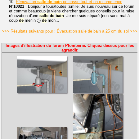
10.
Rénovation
salle
de
bain
on casse tout et on recommence
N°10021
: Bonjour à tous/toutes :smile: Je suis nouveau sur ce forum
et comme beaucoup je viens chercher quelques conseils pour la mise
rénovation d'une
salle
de
bain
. Je me suis séparé (non sans mal à
coup
de
merlin :))
de
mon...
>>> Résultats suivants pour : Évacuation salle de bain à 25 cm du sol >>>
Images d'illustration du forum Plomberie. Cliquez dessus pour les
agrandir.