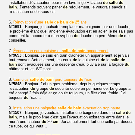
installation d'évacuation pour mon lave-linge + lavabo
de
salle
de
bain
. J'entends souvent parler
de
refoulement, je voudrais savoir si
l'installation ci-dessous est...
6.
Rénovation d'une
salle
de
bain
de
25
ans
N°1691
: Bonjour, je souhaite remplacer ma baignoire par une douche,
le problème étant que l'ancienne évacuation est en acier. je ne sais pas
comment la raccorder à mon syphon
de
douche en pvc. Merci
de
me
conseiller.
7.
Évacuation eaux cuisine et
salle
de
bain
appartement
N°9693
: Bonjour, Je suis en train d'acheter un appartement et je vais
tout rénover. Actuellement, les eaux
de
la cuisine et
de
la
salle
de
bain
sont évacuées sur une descente d'eau pluviale sur la façade
du
bâtiment et les WC sont...
8.
Cumulus
salle
de
bain
perd toujours
de
l'eau
N°5848
: Bonjour. J'ai un gros problème, depuis quelques temps
l'évacuation
du
groupe
de
sécurité coule en permanence. Le groupe a
été changé 2 fois déjà et ça coule toujours, un filet d'eau froide. J'ai
toujours
de
l'eau...
9.
installation une baignoire
salle
de
bain
évacuation trop haute
N°1507
: Bonjour, je voudrais installer une baignoire dans ma
salle
de
bain
, mais le problème c'est que l'évacuation existante entre dans le
mur à une hauteur
de
20
cm
. Jai actuellement fait une celle par dessus
ce tube, ce qui veut...